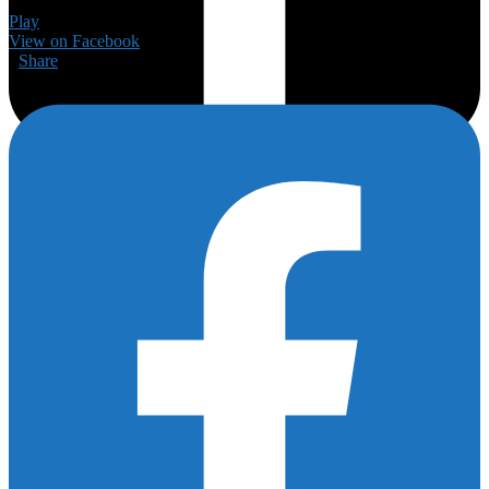
Play
View on Facebook
·
Share
175