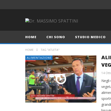
HOME
CHI SONO
STUDIO MEDICO
HOME
TAG "ATLETA"
ALI
ALIMENTAZIONE
VE
14 Ott
Negli
veget
alimen
sporti
grandi
bisog