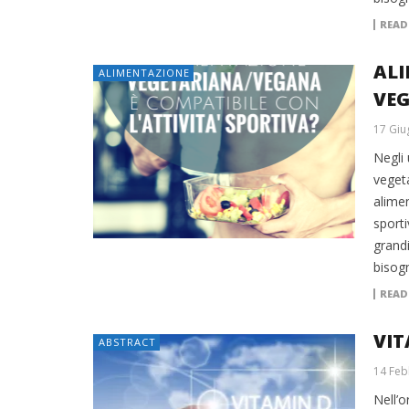
READ
ALI
ALIMENTAZIONE
VE
17 Giu
Negli
veget
alimen
sporti
grandi
bisog
READ
VIT
ABSTRACT
14 Feb
Nell’o