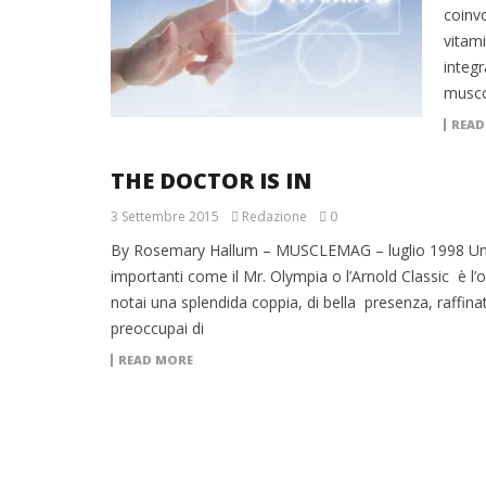
coinvo
vitam
integr
muscol
READ
THE DOCTOR IS IN
3 Settembre 2015
Redazione
0
By Rosemary Hallum – MUSCLEMAG – luglio 1998 Uno deg
importanti come il Mr. Olympia o l’Arnold Classic è l’o
notai una splendida coppia, di bella presenza, raffin
preoccupai di
READ MORE