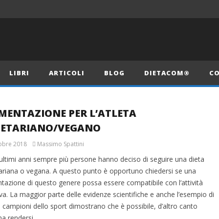
LIBRI
ARTICOLI
BLOG
DIETACOM®
CO
MENTAZIONE PER L’ATLETA
GETARIANO/VEGANO
obre 2018
Massimo Spattini
 ultimi anni sempre più persone hanno deciso di seguire una dieta
ariana o vegana. A questo punto è opportuno chiedersi se una
tazione di questo genere possa essere compatibile con l’attività
va. La maggior parte delle evidenze scientifiche e anche l’esempio di
 campioni dello sport dimostrano che è possibile, d’altro canto
na rendersi