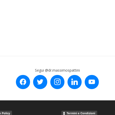
Segui @dr.massimospattini
facebook
twitter
instagram
linkedin
youtube
 Policy
Termini e Condizioni