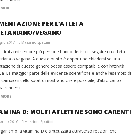
 MORE
MENTAZIONE PER L’ATLETA
GETARIANO/VEGANO
gno 2017
Massimo Spattini
 ultimi anni sempre più persone hanno deciso di seguire una dieta
ariana o vegana. A questo punto è opportuno chiedersi se una
tazione di questo genere possa essere compatibile con l’attività
va. La maggior parte delle evidenze scientifiche e anche l’esempio di
 campioni dello sport dimostrano che è possibile, d’altro canto
na rendersi
 MORE
AMINA D: MOLTI ATLETI NE SONO CARENTI
braio 2016
Massimo Spattini
rganismo la vitamina D è sintetizzata attraverso reazioni che