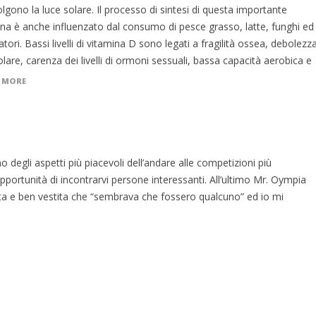
lgono la luce solare. Il processo di sintesi di questa importante
ina è anche influenzato dal consumo di pesce grasso, latte, funghi ed
atori. Bassi livelli di vitamina D sono legati a fragilità ossea, debolezz
are, carenza dei livelli di ormoni sessuali, bassa capacità aerobica e
 MORE
li aspetti più piacevoli dell’andare alle competizioni più
pportunità di incontrarvi persone interessanti. All’ultimo Mr. Oympia
ata e ben vestita che “sembrava che fossero qualcuno” ed io mi