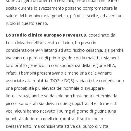
sollievo i genitori affetti da celiachia, preoccupati che le loro
scelte durante lo svezzamento possano compromettere la
salute del bambino: è la genetica, più delle scelte, ad avere un
ruolo in questo senso.
Lo studio clinico europeo PreventCD
, coordinato da
Luisa Mearin dell’Università di Leida, ha preso in
considerazione 944 lattanti ad alto rischio celiachia, sia perché
avevano un parente di primo grado con la malattia, sia per il
loro profilo genetico. In corrispondenza della regione HLA,
infatti, i bambini presentavano almeno una delle varianti
associate alla malattia (DQ2 e DQ8): varianti che conferiscono
una probabilità più elevata del normale di sviluppare
l’intolleranza, anche se da sole non bastano a determinarla. I
piccoli sono stati suddivisi in due gruppi: tra i 4 e i 6 mesi di
vita, alcuni hanno ricevuto 100 mg al giorno di glutine (una
quantità inferiore a quella introdotta di solito con lo
svezzamento, ma considerata attiva dal punto di vista