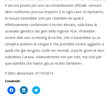
è ancora presto per una raccomandazione ufficiale: servono
altre conferme» precisa l’esperto. E in ogni caso, lo ripetiamo,
la misura servirebbe solo per i bambini nei quali è
effettivamente confermato il rischio elevato, sulla base di
un’analisi genetica dei geni della regione HLA. «Potrebbe
essere utile uno screening di rischio, che si baserebbe su un
semplice prelievo di sangue e che potrebbe essere aggiunto a
quelli che già vengono svolti nei neonati, a pochi giorni di vita»
sottolinea Catassi. «Naturalmente non per tutti, ma solo per
quei bambini che hanno già un rischio familiare».
Il fatto alimentare 31/10/2014
Condividi:
Fai
Fai
Click
clic
clic
to
per
qui
share
condividere
per
on
su
condividere
Twitter
Facebook
su
(Si
(Si
LinkedIn
apre