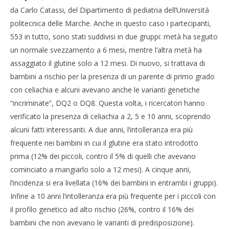
da Carlo Catassi, del Dipartimento di pediatria dell’Università
politecnica delle Marche. Anche in questo caso i partecipanti,
553 in tutto, sono stati suddivisi in due gruppi: metà ha seguito
un normale svezzamento a 6 mesi, mentre l’altra metà ha
assaggiato il glutine solo a 12 mesi. Di nuovo, si trattava di
bambini a rischio per la presenza di un parente di primo grado
con celiachia e alcuni avevano anche le varianti genetiche
“incriminate”, DQ2 o DQ8. Questa volta, i ricercatori hanno
verificato la presenza di celiachia a 2, 5 e 10 anni, scoprendo
alcuni fatti interessanti. A due anni, l’intolleranza era più
frequente nei bambini in cui il glutine era stato introdotto
prima (12% dei piccoli, contro il 5% di quelli che avevano
cominciato a mangiarlo solo a 12 mesi). A cinque anni,
l’incidenza si era livellata (16% dei bambini in entrambi i gruppi).
Infine a 10 anni l’intolleranza era più frequente per i piccoli con
il profilo genetico ad alto rischio (26%, contro il 16% dei
bambini che non avevano le varianti di predisposizione).