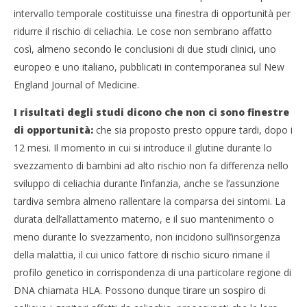
intervallo temporale costituisse una finestra di opportunità per
NOW VIEWING
ridurre il rischio di celiachia. Le cose non sembrano affatto
così, almeno secondo le conclusioni di due studi clinici, uno
Celiachia e svezzamento: il momento
CA
dell’introduzione del glutine nella dieta non
europeo e uno italiano, pubblicati in contemporanea sul New
RE
influenza l’intolleranza. Il parere dell’esperto
England Journal of Medicine.
4
4
Dic
Dicembre
I risultati degli studi dicono che non ci sono finestre
201
2014
M
Massimo
di opportunità:
che sia proposto presto oppure tardi, dopo i
Spat
Spattini
12 mesi. Il momento in cui si introduce il glutine durante lo
svezzamento di bambini ad alto rischio non fa differenza nello
sviluppo di celiachia durante l’infanzia, anche se l’assunzione
tardiva sembra almeno rallentare la comparsa dei sintomi. La
durata dell’allattamento materno, e il suo mantenimento o
meno durante lo svezzamento, non incidono sull’insorgenza
della malattia, il cui unico fattore di rischio sicuro rimane il
profilo genetico in corrispondenza di una particolare regione di
DNA chiamata HLA. Possono dunque tirare un sospiro di