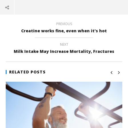
apre
(Si
in
in
apre
una
una
in
nuova
nuova
una
finestra)
finestra)
nuova
finestra)
PREVIOUS
Creatine works fine, even when it's hot
NEXT
Milk Intake May Increase Mortality, Fractures
RELATED POSTS