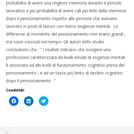
probabilità di avere una migliore memoria durante il periodo
lavorativo e più probabilità di avere cali più lenti della memoria
dopo il pensionamento rispetto alle persone che avevano
lavorato in posti di lavoro con meno esigenze mentali . Le
differenze al momento del pensionamento non erano grandi ,
ma sono cresciuti nel tempo. Gli autori dello studio
concludono che : ” I risultati indicano che svolgere una
professione caratterizzata da livelli elevati di esigenze mentali
è associata ad alti livelli di funzionamento cognitivo prima del
pensionamento , e ad un tasso più lento di declino cognitivo
dopo il pensionamento . “
Condividi:
Fai
Fai
Click
clic
clic
to
per
qui
share
condividere
per
on
su
condividere
Twitter
Facebook
su
(Si
(Si
LinkedIn
apre
apre
(Si
in
in
apre
una