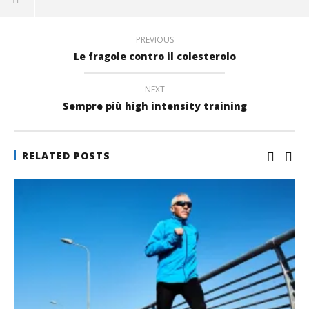
una
in
nuova
nuova
una
finestra)
finestra)
nuova
finestra)
PREVIOUS
Le fragole contro il colesterolo
NEXT
Sempre più high intensity training
RELATED POSTS