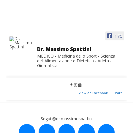
175
Dr. Massimo Spattini
MEDICO - Medicina dello Sport - Scienza
dell'Alimentazione e Dietetica - Atleta -
Giornalista
👨🏻‍🏫
View on Facebook
·
Share
Segui @dr.massimospattini
facebook
twitter
instagram
linkedin
youtube