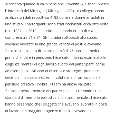
M
Spattini
si osserva quando si va in pensione. Gwenith G. Fisher , presso
Spat
l’Università del Michigan ( Michigan , USA) , e colleghi hanno
analizzato i dati raccolti su 4182 uomini e donne arruolati in
uno studio. I partecipanti sono stati intervistati circa otto volte
tra il 1992 e il 2010 , a partire da quando erano di età
compresa tra 51 e 61. Gli individui sottoposti allo studio,
avevano lavorato in una grande varietà di posti e avevano
fatto lo stesso tipo di lavoro per più di 25 anni , in media,
prima di andare in pensione. I ricercatori hanno esaminato le
esigenze mentali di ogni lavoro svolto dai partecipanti come
ad esempio; lo sviluppo di obiettivi e strategie , prendere
decisioni , risolvere problemi , valutare le informazioni e il
pensiero creativo . Inoltre, il team ha anche valutato il
funzionamento mentale dei partecipanti , utilizzando i test
standard di memoria episodica e lo stato mentale . I ricercatori
hanno osservato che i soggetti che avevano lavorato in posti
di lavoro con maggiori esigenze mentali avevano più