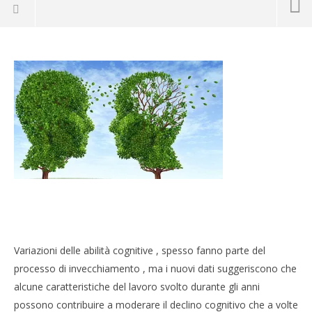
NOW VIEWING
decadimento cognitivo legato
CA
Variazioni delle abilità cognitive , spesso fanno parte del
all’invecchiamento
RE
processo di invecchiamento , ma i nuovi dati suggeriscono che
19
19
Maggio
alcune caratteristiche del lavoro svolto durante gli anni
Mag
2014
201
possono contribuire a moderare il declino cognitivo che a volte
Massimo