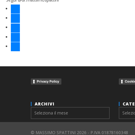
facebook
twitter
instagram
linkedin
youtube
Privacy Policy
Cookie
ARCHIVI
CATE
Archivi
© MASSIMO SPATTINI 2026 - P.IVA 01878160348