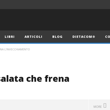
LIBRI
ARTICOLI
BLOG
DIETACOM®
CO
ENA L’INVECCHIAMENTO
salata che frena
MORE