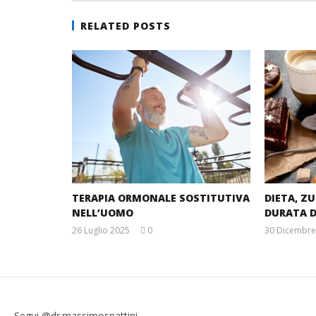
RELATED POSTS
TERAPIA ORMONALE SOSTITUTIVA
DIETA, Z
NELL’UOMO
DURATA D
26 Luglio 2025
0
30 Dicembre
Massimo
Spattini
Segui @dr.massimospattini