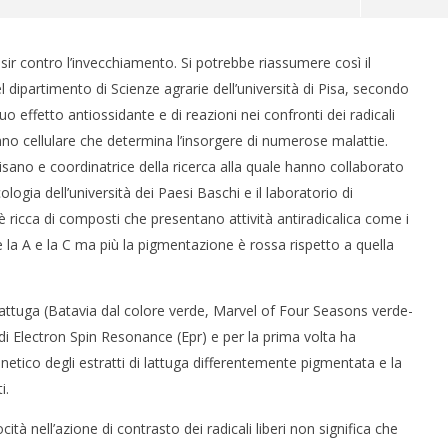
isir contro l’invecchiamento. Si potrebbe riassumere così il
el dipartimento di Scienze agrarie dell’università di Pisa, secondo
suo effetto antiossidante e di reazioni nei confronti dei radicali
anno cellulare che determina l’insorgere di numerose malattie.
isano e coordinatrice della ricerca alla quale hanno collaborato
logia dell’università dei Paesi Baschi e il laboratorio di
ricca di composti che presentano attività antiradicalica come i
 CERVELLO: IL GENE
IL POTERE DELLA BELLEZZA
e la A e la C ma più la pigmentazione è rossa rispetto a quella
BIA LE REGOLE
SULLA LONGEVITÀ
4
Maggio
i lattuga (Batavia dal colore verde, Marvel of Four Seasons verde-
2015
o
Massimo
di Electron Spin Resonance (Epr) e per la prima volta ha
Spattini
etico degli estratti di lattuga differentemente pigmentata e la
i.
ità nell’azione di contrasto dei radicali liberi non significa che