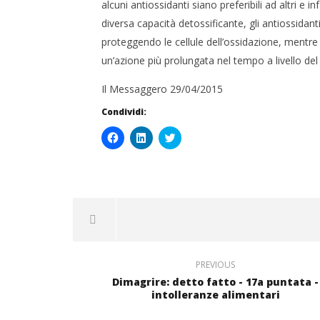
alcuni antiossidanti siano preferibili ad altri e i
diversa capacità detossificante, gli antiossidant
proteggendo le cellule dell’ossidazione, mentre
un’azione più prolungata nel tempo a livello de
Il Messaggero 29/04/2015
Condividi:
Fai
Fai
Click
clic
clic
to
per
qui
share
condividere
per
on
su
condividere
Twitter
Facebook
su
(Si
(Si
LinkedIn
apre
apre
(Si
in
in
apre
una
una
in
nuova
nuova
una
finestra)
finestra)
nuova
finestra)
PREVIOUS
Dimagrire: detto fatto - 17a puntata -
intolleranze alimentari