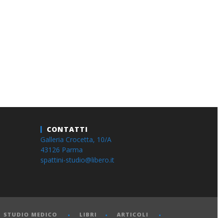
CONTATTI
Galleria Crocetta, 10/A
43126 Parma
spattini-studio@libero.it
STUDIO MEDICO
LIBRI
ARTICOLI