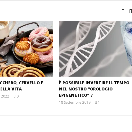
UCCHERO, CERVELLO E
È POSSIBILE INVERTIRE IL TEMPO
ELLA VITA
NEL NOSTRO “OROLOGIO
EPIGENETICO” ?
 2022
0
Massimo
18 Settembre 2019
1
Spattini
Massimo
Spattini