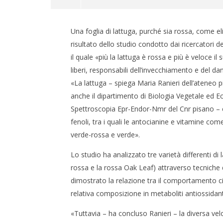
Una foglia di lattuga, purché sia rossa, come el
risultato dello studio condotto dai ricercatori d
il quale «più la lattuga è rossa e più è veloce il 
liberi, responsabili dell’invecchiamento e del d
«La lattuga – spiega Maria Ranieri dell’ateneo p
NOW VIEWING
anche il dipartimento di Biologia Vegetale ed Eco
Spettroscopia Epr-Endor-Nmr del Cnr pisano – è 
Lattuga rossa, l’insalata che
CARNE E
fenoli, tra i quali le antocianine e vitamine com
frena l’invecchiamento
CHE CAM
verde-rossa e verde».
4
4
Maggio
Maggio
2015
Lo studio ha analizzato tre varietà differenti d
2015
Massimo
Massim
Spattini
rossa e la rossa Oak Leaf) attraverso tecniche 
Spattini
dimostrato la relazione tra il comportamento cin
relativa composizione in metaboliti antiossidant
«Tuttavia – ha concluso Ranieri – la diversa veloc