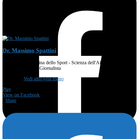
Dr. Massimo Spattini
MEDICO - Medicina dello Sport - Scienza dell'Alimentazione e
Dietetica - Atleta - Giornalista
👨🏻‍🏫
...
Vedi altro
Vedi meno
Play
View on Facebook
·
Share
175