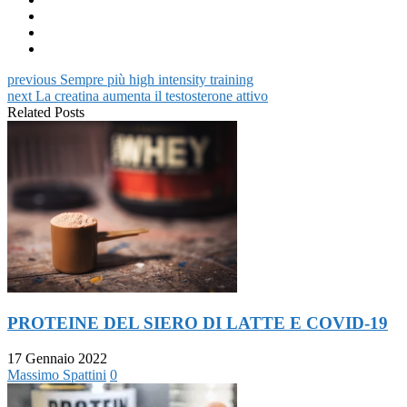
Facebook
su
(Si
(Si
LinkedIn
apre
apre
(Si
in
in
apre
una
una
in
nuova
nuova
una
finestra)
finestra)
nuova
previous
Sempre più high intensity training
finestra)
next
La creatina aumenta il testosterone attivo
Related Posts
PROTEINE DEL SIERO DI LATTE E COVID-19
17 Gennaio 2022
Massimo Spattini
0