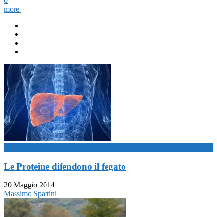
0
more
now viewing
Le Proteine difendono il fegato
20 Maggio 2014
Massimo Spattini