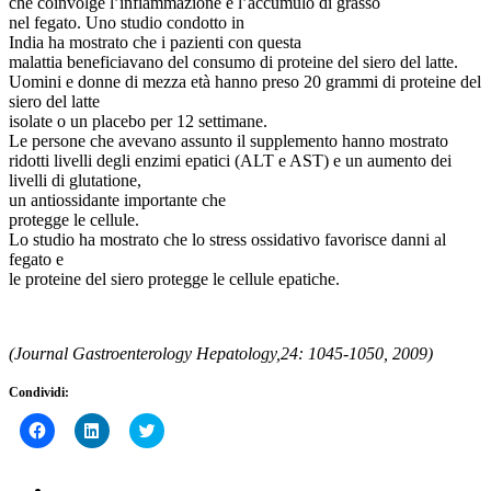
che coinvolge l’infiammazione e l’accumulo di grasso
nel fegato. Uno studio condotto in
India ha mostrato che i pazienti con questa
malattia beneficiavano del consumo di proteine ​​del siero del latte.
Uomini e donne di mezza età hanno preso 20 grammi di proteine ​​del
siero del latte
isolate o un placebo per 12 settimane.
Le persone che avevano assunto il supplemento hanno mostrato
ridotti livelli degli enzimi epatici (ALT e AST) e un aumento dei
livelli di glutatione,
un antiossidante importante che
protegge le cellule.
Lo studio ha mostrato che lo stress ossidativo favorisce danni al
fegato e
le proteine ​​del siero protegge le cellule epatiche.
(Journal Gastroenterology Hepatology,24: 1045-1050, 2009)
Condividi:
Fai
Fai
Click
clic
clic
to
per
qui
share
condividere
per
on
su
condividere
Twitter