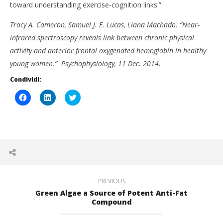
toward understanding exercise-cognition links.”
Tracy A. Cameron, Samuel J. E. Lucas, Liana Machado. “Near-
infrared spectroscopy reveals link between chronic physical
activity and anterior frontal oxygenated hemoglobin in healthy
young women.”
Psychophysiology, 11 Dec. 2014.
Condividi:
Fai
Fai
Click
clic
clic
to
per
qui
share
CARNE E CERVELLO: IL GENE CHE CAMBIA LE
condividere
per
on
REGOLE
su
condividere
Twitter
Facebook
su
(Si
17
(Si
LinkedIn
apre
apre
(Si
in
Marzo
in
apre
una
2015
una
in
nuova
Massimo
nuova
una
finestra)
Spattini
finestra)
nuova
finestra)
PREVIOUS
Green Algae a Source of Potent Anti-Fat
Compound