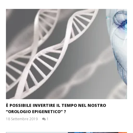
Massimo
Spattini
È POSSIBILE INVERTIRE IL TEMPO NEL NOSTRO
“OROLOGIO EPIGENETICO” ?
18 Settembre 2019
1
Massimo
Spattini