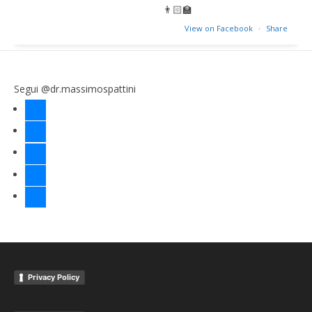
👨🏻‍🏫
View on Facebook
·
Share
Segui @dr.massimospattini
facebook
twitter
instagram
linkedin
youtube
Privacy Policy