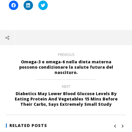
Fai
Fai
Click
clic
clic
to
per
qui
share
condividere
per
on
su
condividere
Twitter
Facebook
su
(Si
(Si
LinkedIn
apre
apre
(Si
in
in
apre
una
una
in
nuova
nuova
una
finestra)
finestra)
nuova
finestra)
PREVIOUS
Omega-3 e omega-6 nella dieta materna
possono condizionare la salute futura del
nascituro.
NEXT
Diabetics May Lower Blood Glucose Levels By
Eating Protein And Vegetables 15 Mins Before
Their Carbs, Says Extremely Small Study
RELATED POSTS