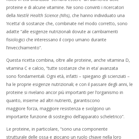
proteine e di alcune vitamine. Ne sono convinti i ricercatori
della
Nestlè Health Science (Nhs)
, che hanno individuato una
‘ricetta’ di sostanze che, combinate nel modo corretto, sono
adatte “alle esigenze nutrizionali dovute ai cambiamenti
fisiologici che interessano il corpo umano durante
l’invecchiamento”.
NOW VIEWING
Questa ricetta combina, oltre alle proteine, anche vitamina D,
Anziani: a tavola aumentare le proteine.
vitamina C e calcio, “tutte sostanze che in eta’ avanzata
CA
29
RE
sono fondamentali. Ogni età, infatti – spiegano gli scienziati –
Luglio
29
2015
ha le proprie esigenze nutrizionali; e con il passare degli anni, le
Massimo
Lug
Spattini
proteine si rivelano ancor più importanti per l’organismo in
201
M
quanto, insieme ad altri nutrienti, garantiscono
Spat
maggiore forza, maggiore resistenza e svolgono un
importante funzione di sostegno dell’apparato scheletrico”.
Le proteine, in particolare, “sono una componente
strutturale delle ossa e giocano un ruolo chiave nella loro