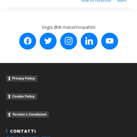
View on Facebook
·
Share
Segui @dr.massimospattini
facebook
twitter
instagram
linkedin
youtube
Privacy Policy
Cookie Policy
Termini e Condizioni
CONTATTI