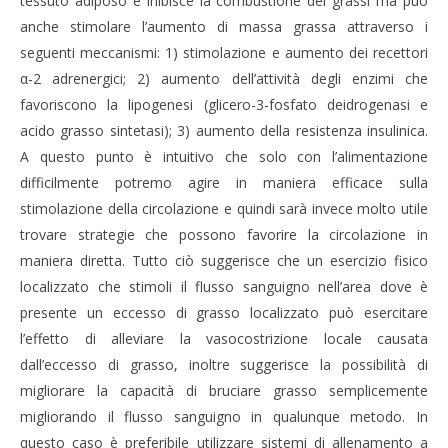
tessuto adiposo e inibisce la combustione dei grassi ma può
anche stimolare l’aumento di massa grassa attraverso i
seguenti meccanismi: 1) stimolazione e aumento dei recettori
α-2 adrenergici; 2) aumento dell’attività degli enzimi che
favoriscono la lipogenesi (glicero-3-fosfato deidrogenasi e
acido grasso sintetasi); 3) aumento della resistenza insulinica.
A questo punto è intuitivo che solo con l’alimentazione
difficilmente potremo agire in maniera efficace sulla
stimolazione della circolazione e quindi sarà invece molto utile
trovare strategie che possono favorire la circolazione in
maniera diretta. Tutto ciò suggerisce che un esercizio fisico
localizzato che stimoli il flusso sanguigno nell’area dove è
presente un eccesso di grasso localizzato può esercitare
l’effetto di alleviare la vasocostrizione locale causata
dall’eccesso di grasso, inoltre suggerisce la possibilità di
migliorare la capacità di bruciare grasso semplicemente
migliorando il flusso sanguigno in qualunque metodo. In
questo caso è preferibile utilizzare sistemi di allenamento a