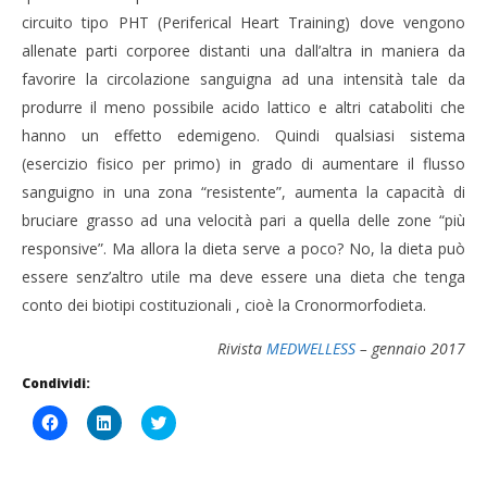
circuito tipo PHT (Periferical Heart Training) dove vengono
allenate parti corporee distanti una dall’altra in maniera da
favorire la circolazione sanguigna ad una intensità tale da
produrre il meno possibile acido lattico e altri cataboliti che
hanno un effetto edemigeno. Quindi qualsiasi sistema
(esercizio fisico per primo) in grado di aumentare il flusso
sanguigno in una zona “resistente”, aumenta la capacità di
bruciare grasso ad una velocità pari a quella delle zone “più
responsive”. Ma allora la dieta serve a poco? No, la dieta può
essere senz’altro utile ma deve essere una dieta che tenga
conto dei biotipi costituzionali , cioè la Cronormorfodieta.
Rivista
MEDWELLESS
– gennaio 2017
Condividi:
Fai
Fai
Click
clic
clic
to
per
qui
share
condividere
per
on
su
condividere
Twitter