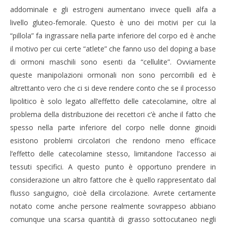
addominale e gli estrogeni aumentano invece quelli alfa a
livello gluteo-femorale. Questo è uno dei motivi per cui la
“pillola” fa ingrassare nella parte inferiore del corpo ed è anche
il motivo per cui certe “atlete” che fanno uso del doping a base
di ormoni maschili sono esenti da “cellulite”. Ovviamente
queste manipolazioni ormonali non sono percorribili ed è
altrettanto vero che ci si deve rendere conto che se il processo
lipolitico è solo legato all’effetto delle catecolamine, oltre al
problema della distribuzione dei recettori c’è anche il fatto che
spesso nella parte inferiore del corpo nelle donne ginoidi
esistono problemi circolatori che rendono meno efficace
l’effetto delle catecolamine stesso, limitandone l’accesso ai
tessuti specifici. A questo punto è opportuno prendere in
considerazione un altro fattore che è quello rappresentato dal
flusso sanguigno, cioè della circolazione. Avrete certamente
notato come anche persone realmente sovrappeso abbiano
comunque una scarsa quantità di grasso sottocutaneo negli