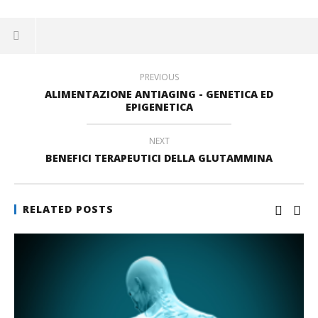
Facebook
su
(Si
(Si
LinkedIn
apre
apre
(Si
in
in
apre
una
una
in
nuova
nuova
una
finestra)
finestra)
nuova
finestra)
PREVIOUS
ALIMENTAZIONE ANTIAGING - GENETICA ED
EPIGENETICA
NEXT
BENEFICI TERAPEUTICI DELLA GLUTAMMINA
RELATED POSTS