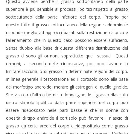
Questo avviene perché il grasso sottocutaneo della parte
IL POTERE DELLA BELLEZZA SULLA LONGEVITÀ
superiore è più sensibile ai processi lipolitici rispetto al grasso
11
sottocutaneo della parte inferiore del corpo. Proprio per
Giugno
2017
questo fatto il grasso sottocutaneo della regione addominale
Massimo
Spattini
risponde meglio ad approcci basati sulla restrizione calorica e
l’allenamento che in questo caso possono essere sufficienti.
Senza dubbio alla base di questa differente distribuzione del
grasso ci sono gli ormoni, soprattutto quelli sessuali. Questi
ormoni, a seconda delle circostanze, possono favorire o
limitare l’accumulo di grasso in determinate regioni del corpo.
In linea generale il testosterone ed il cortisolo sono alla base
del morfotipo androide, mentre gli estrogeni di quello ginoide.
Si è visto tra l’altro che nella donna ginoide il grasso rilasciato
dietro stimolo lipolitico dalla parte superiore del corpo può
essere ridepositato nelle parti basse e che in donne con
obesità di tipo androide il cortisolo può favorire il rilascio di
grasso da certe aree del corpo e ridepositarlo come grasso
viscerale che ha più recettori per questo ormone. L’effetto