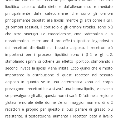
lipolitico causato dalla dieta e dall’allenamento è mediato
principalmente dalle catecolamine che sono gli ormoni
principalmente deputati alla lipolisi mentre gli altri come il GH,
gli ormoni sessuali, il cortisolo e gli ormoni tiroidei, sono più
che altro sinergici. Le catecolamine, cioè l’adrenalina e la
noradrenalina, esercitano il loro effetto lipolitico legandosi a
dei recettori distribuiti nel tessuto adiposo. I recettori più
importanti per i processi lipolitici sono i β-2 e gli α-2;
stimolando i primi si ottiene un effetto lipolitico, stimolando i
secondi invece la lipolisi viene inibita. Ecco quindi che è molto
importante la distribuzione di questi recettori nel tessuto
adiposo in quanto se in una determinata zona del corpo
prevalgono i recettori beta si avrà una buona lipolisi, viceversa
se prevalgono gli alfa, questa non ci sarà. Difatti nella regione
gluteo-femorale delle donne c’è un maggior numero di α-2
recettori e proprio per questo si può parlare di grasso più
resistente. Il testosterone aumenta i recettori beta a livello