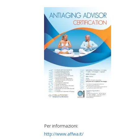
NOW VIEWING
Corso con ECM: ANTIAGING
CARNE E
ADVISOR
CHE CAM
10
10
Dicembre
Dicembre
2014
2014
Massimo
Massim
Spattini
Spattini
Per informazioni:
http://www.affwa.it/