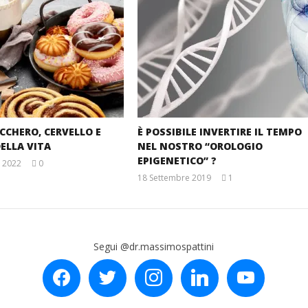
UCCHERO, CERVELLO E
È POSSIBILE INVERTIRE IL TEMPO
ELLA VITA
NEL NOSTRO “OROLOGIO
EPIGENETICO” ?
 2022
0
Massimo
18 Settembre 2019
1
Spattini
Massimo
Spattini
Segui @dr.massimospattini
facebook
twitter
instagram
linkedin
youtube