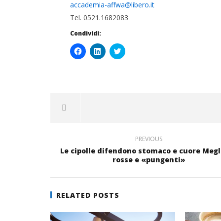
accademia-affwa@libero.it
Tel. 0521.1682083
Condividi:
Fai
Fai
Click
clic
clic
to
per
qui
share
condividere
per
on
su
condividere
Twitter
Facebook
su
(Si
(Si
LinkedIn
apre
apre
(Si
in
in
apre
una
una
in
nuova
nuova
una
finestra)
finestra)
nuova
finestra)
PREVIOUS
Le cipolle difendono stomaco e cuore Megl
rosse e «pungenti»
RELATED POSTS