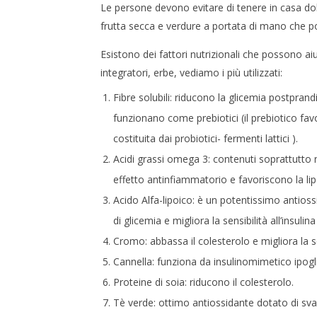
Le persone devono evitare di tenere in casa dolc
frutta secca e verdure a portata di mano che po
Esistono dei fattori nutrizionali che possono ai
integratori, erbe, vediamo i più utilizzati:
Fibre solubili: riducono la glicemia postpran
funzionano come prebiotici (il prebiotico favor
costituita dai probiotici- fermenti lattici ).
Acidi grassi omega 3: contenuti soprattutto ne
effetto antinfiammatorio e favoriscono la lipo
Acido Alfa-lipoico: è un potentissimo antiossi
di glicemia e migliora la sensibilità all’insul
Cromo: abbassa il colesterolo e migliora la sens
Cannella: funziona da insulinomimetico ipogl
Proteine di soia: riducono il colesterolo.
Tè verde: ottimo antiossidante dotato di svaria