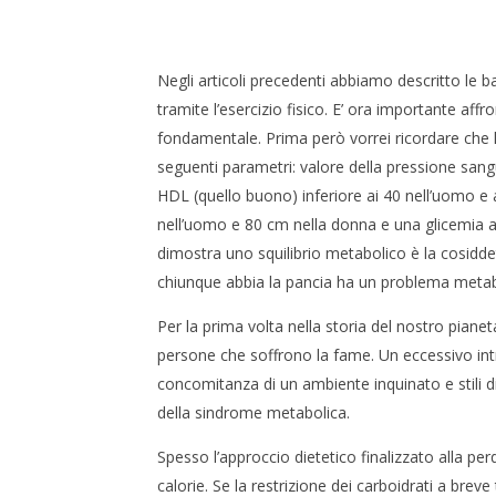
LA DIETA NELLA SINDROME
METABOLICA
3
Negli articoli precedenti abbiamo descritto le 
Settembre
2015
tramite l’esercizio fisico. E’ ora importante aff
Redazione
fondamentale. Prima però vorrei ricordare che 
seguenti parametri: valore della pressione sangu
HDL (quello buono) inferiore ai 40 nell’uomo e 
nell’uomo e 80 cm nella donna e una glicemia a
CARNE E
CHE CAM
dimostra uno squilibrio metabolico è la cosid
3
chiunque abbia la pancia ha un problema metab
Settembre
2015
Per la prima volta nella storia del nostro pian
Redazio
persone che soffrono la fame. Un eccessivo introi
concomitanza di un ambiente inquinato e stili di
della sindrome metabolica.
Spesso l’approccio dietetico finalizzato alla perd
calorie. Se la restrizione dei carboidrati a bre