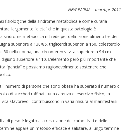
NEW PARMA – mar/apr 2011
basi fisiologiche della sindrome metabolica e come curarla
rontare l’argomento “dieta” che in questa patologia è
la sindrome metabolica richiede per definizione almeno tre dei
igna superiore a 130/85, trigliceridi superiori a 150, colesterolo
ai 50 nella donna, una circonferenza vita superiore a 94 cm
 digiuno superiore a 110. L’elemento però più importante che
 CERVELLO: IL GENE
IL POTERE DELLA BELLEZZA
BIA LE REGOLE
SULLA LONGEVITÀ
detta “pancia” e possiamo ragionevolmente sostenere che
3
olico.
Settembre
2015
eta il numero di persone che sono obese ha superato il numero di
ne
Redazione
to di zuccheri raffinati, una carenza di esercizio fisico, la
 vita sfavorevoli contribuiscono in varia misura al manifestarsi
ita di peso è legato alla restrizione dei carboidrati e delle
ve termine appare un metodo efficace e salutare, a lungo termine