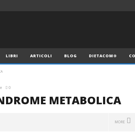
LIBRI
ARTICOLI
BLOG
DIETACOM®
CO
CA
e
0
SINDROME METABOLICA
MORE