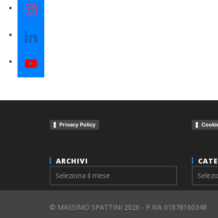
instagram
linkedin
youtube
Privacy Policy
Cookie
ARCHIVI
CATE
Archivi
© MASSIMO SPATTINI 2026 - P.IVA 01878160348