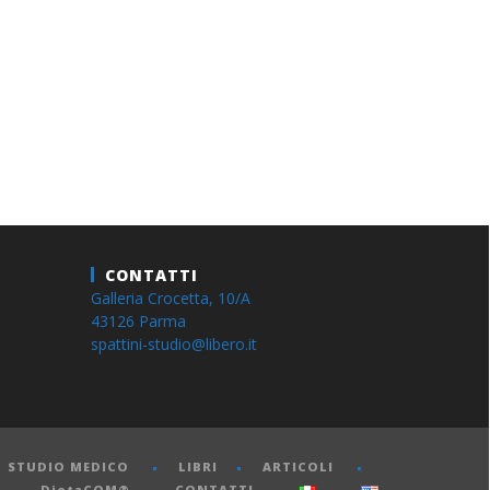
CONTATTI
Galleria Crocetta, 10/A
43126 Parma
spattini-studio@libero.it
STUDIO MEDICO
LIBRI
ARTICOLI
DietaCOM®
CONTATTI