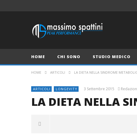
HOME
CHI SONO
STUDIO MEDICO
HOME
ARTICOLI
LA DIETA NELLA SINDROME METABOLI
3 Settembre 2015
Redazion
ARTICOLI
LONGEVITY
LA DIETA NELLA 