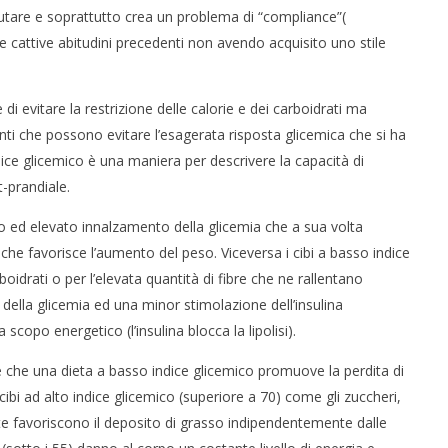
utare e soprattutto crea un problema di “compliance”(
le cattive abitudini precedenti non avendo acquisito uno stile
 di evitare la restrizione delle calorie e dei carboidrati ma
menti che possono evitare l’esagerata risposta glicemica che si ha
ice glicemico è una maniera per descrivere la capacità di
t-prandiale.
do ed elevato innalzamento della glicemia che a sua volta
che favorisce l’aumento del peso. Viceversa i cibi a basso indice
idrati o per l’elevata quantità di fibre che ne rallentano
ella glicemia ed una minor stimolazione dell’insulina
 scopo energetico (l’insulina blocca la lipolisi).
 che una dieta a basso indice glicemico promuove la perdita di
 cibi ad alto indice glicemico (superiore a 70) come gli zuccheri,
patate favoriscono il deposito di grasso indipendentemente dalle