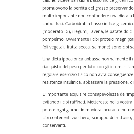
calorie. Viceversa i cibi a basso indice glicemic
promuovono la perdita del grasso preservando 
molto importante non confondere una dieta a b
carboidrati. Carboidrati a basso indice glicemi
(moderato IG), i legumi, l’avena, le patate dolci 
pompelmo. Ovviamente i cibi proteici magri (carne,
(oli vegetali, frutta secca, salmone) sono cibi s
Una dieta ipocalorica abbassa normalmente il
riacquisto del peso perduto con gli interessi. U
regolare esercizio fisico non avrà conseguenze
resistenza insulinica, abbassare la pressione, dim
E’ importante acquisire consapevolezza dell’imp
evitando i cibi raffinati. Mettereste nella vostr
potete ogni giorno, in maniera incurante nutrirv
cibi contenenti zucchero, sciroppo di fruttosio, 
conservanti.