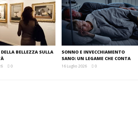
E DELLA BELLEZZA SULLA
SONNO E INVECCHIAMENTO
TÀ
SANO: UN LEGAME CHE CONTA
26
0
16 Luglio 2026
0
Massimo
Massimo
Spattini
Spattini