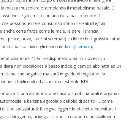
o (sotto i 55) danno al corpo un costante livello di energia e
la massa muscolare e stimolando il metabolismo basale. E’
asso indice glicemico con una dieta basso tenore di
co che possono essere consumati sono i cereali integrali
e anche certa frutta come le mele, le pere, l’arancia, il
 pesce, uova, latticini scremati) e cibi ricchi di grassi insaturi
alutari a basso indice glicemico (
indice glicemico
).
 metabolismo del 15% predisponendo ad un successivo
na dieta non ipocalorica a basso indice glicemico abbinata ad un
 metaboliche negative ma sarà in grado di migliorare la
inuire i trigliceridi ed alzare il colesterolo HDL.
ortanza di una alimentazione basata su cibi naturali e organici
a automobile la benzina agricola o dell’olio di scarto? E come
i di cibo spazzatura? Bisogna leggere le etichette ed evitare i
grassi idrogenati, acidi grassi trans, coloranti e possibilmente