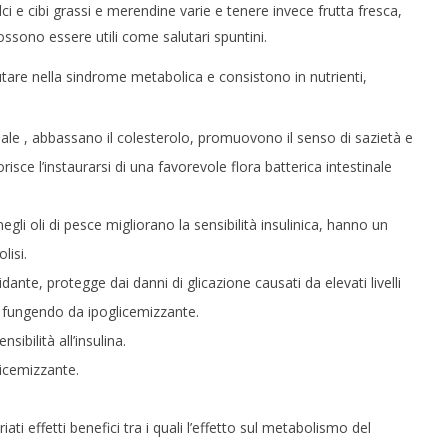
i e cibi grassi e merendine varie e tenere invece frutta fresca,
ssono essere utili come salutari spuntini.
utare nella sindrome metabolica e consistono in nutrienti,
diale , abbassano il colesterolo, promuovono il senso di sazietà e
isce l’instaurarsi di una favorevole flora batterica intestinale
gli oli di pesce migliorano la sensibilità insulinica, hanno un
lisi.
dante, protegge dai danni di glicazione causati da elevati livelli
ina fungendo da ipoglicemizzante.
ibilità all’insulina.
icemizzante.
ti effetti benefici tra i quali l’effetto sul metabolismo del