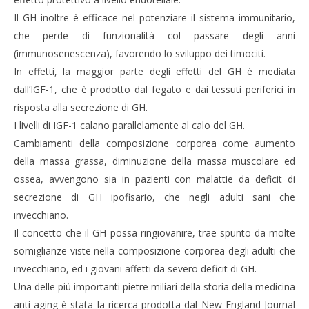
Massimo
M
Spattini
Spat
Il GH inoltre è efficace nel potenziare il sistema immunitario,
che perde di funzionalità col passare degli anni
(immunosenescenza), favorendo lo sviluppo dei timociti.
In effetti, la maggior parte degli effetti del GH è mediata
dall’IGF-1, che è prodotto dal fegato e dai tessuti periferici in
risposta alla secrezione di GH.
I livelli di IGF-1 calano parallelamente al calo del GH.
Cambiamenti della composizione corporea come aumento
della massa grassa, diminuzione della massa muscolare ed
ossea, avvengono sia in pazienti con malattie da deficit di
secrezione di GH ipofisario, che negli adulti sani che
invecchiano.
Il concetto che il GH possa ringiovanire, trae spunto da molte
somiglianze viste nella composizione corporea degli adulti che
invecchiano, ed i giovani affetti da severo deficit di GH.
Una delle più importanti pietre miliari della storia della medicina
anti-aging è stata la ricerca prodotta dal New England Journal