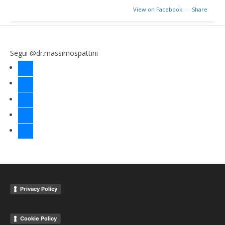
View on Facebook
·
Share
Segui @dr.massimospattini
facebook
twitter
instagram
linkedin
youtube
Privacy Policy
Cookie Policy