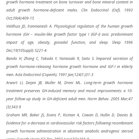
growth hormone treatment on bone turnover and bone mineral content in
adult growth hormone-deficient males. Clin Endocrinol (Oxf). 1993
Oct;39(4):409-15
Veldhuis JD, lranmanesh A. Physiological regulation of the human growth
hormone (GH – insulin-like growth factor type I (IGF-I) axis: predominant
impact of age, obesity, gonadal function, and sleep. Sleep 1996
Dec;19(10Suppl): S221-4
Bando H, Zhang C, Takada Y, Yamasaki R, Saito S. lmpaired secretion of
growth hormone-releasing hormone growth hormone and IGF-I in elderly
men. Acta Endocrinol (Copenh). 1991 Jan;124(1:)31-3
Arwert LI, Deijen JB, Muller M, Dreni ML. Long-term growth hormone
treatment preserves GH-induced memory and mood improvements: a 10-
year follow-up study in GH-deficient adult men. Horm Behav. 2005 Mar;47
(3):343-9
Graham MR, Baker JS, Evans P, Kicman A, Cowan D, Hullin D, Davies B.
Evidence for a decrease in cardiovascular risk factors following recombinant
growth hormone administration in abstinent anabolic androgenic steroid