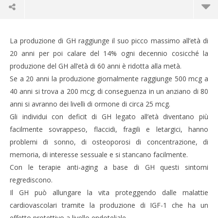
La produzione di GH raggiunge il suo picco massimo all’età di
20 anni per poi calare del 14% ogni decennio cosicché la
produzione del GH all’età di 60 anni è ridotta alla metà.
Se a 20 anni la produzione giornalmente raggiunge 500 mcg a
40 anni si trova a 200 mcg; di conseguenza in un anziano di 80
anni si avranno dei livelli di ormone di circa 25 mcg.
Gli individui con deficit di GH legato all’età diventano più
facilmente sovrappeso, flaccidi, fragili e letargici, hanno
problemi di sonno, di osteoporosi di concentrazione, di
NOW VIEWING
memoria, di interesse sessuale e si stancano facilmente.
Con le terapie anti-aging a base di GH questi sintomi
ORMONE DELLA CRESCITA (GH) IN CHIAVE
CA
regrediscono.
ANTIAGING
RE
Il GH può allungare la vita proteggendo dalle malattie
24
24
Giugno
Giu
cardiovascolari tramite la produzione di IGF-1 che ha un
2021
202
effetto protettivo a livello endoteliale.