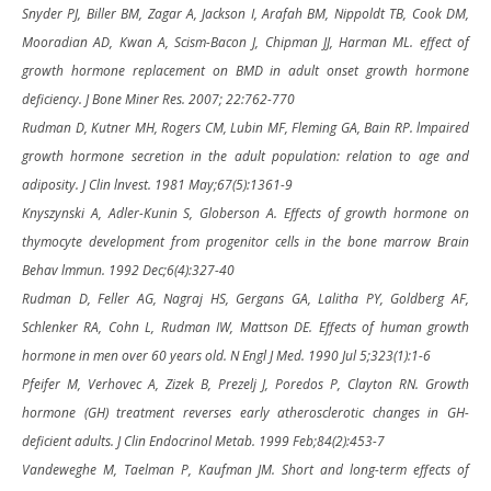
Snyder PJ, Biller BM, Zagar A, Jackson I, Arafah BM, Nippoldt TB, Cook DM,
Mooradian AD, Kwan A, Scism-Bacon J, Chipman JJ, Harman ML. effect of
growth hormone replacement on BMD in adult onset growth hormone
deficiency. J Bone Miner Res. 2007; 22:762-770
Rudman D, Kutner MH, Rogers CM, Lubin MF, Fleming GA, Bain RP. lmpaired
growth hormone secretion in the adult population: relation to age and
adiposity. J Clin lnvest. 1981 May;67(5):1361-9
Knyszynski A, Adler-Kunin S, Globerson A. Effects of growth hormone on
thymocyte development from progenitor cells in the bone marrow Brain
Behav lmmun. 1992 Dec;6(4):327-40
Rudman D, Feller AG, Nagraj HS, Gergans GA, Lalitha PY, Goldberg AF,
Schlenker RA, Cohn L, Rudman IW, Mattson DE. Effects of human growth
hormone in men over 60 years old. N Engl J Med. 1990 Jul 5;323(1):1-6
Pfeifer M, Verhovec A, Zizek B, Prezelj J, Poredos P, Clayton RN. Growth
hormone (GH) treatment reverses early atherosclerotic changes in GH-
deficient adults. J Clin Endocrinol Metab. 1999 Feb;84(2):453-7
Vandeweghe M, Taelman P, Kaufman JM. Short and long-term effects of