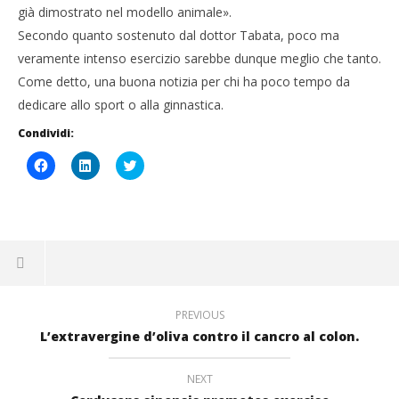
già dimostrato nel modello animale».
Secondo quanto sostenuto dal dottor Tabata, poco ma
veramente intenso esercizio sarebbe dunque meglio che tanto.
Come detto, una buona notizia per chi ha poco tempo da
dedicare allo sport o alla ginnastica.
Condividi:
Fai
Fai
Click
clic
clic
to
per
qui
share
condividere
per
on
su
condividere
Twitter
Facebook
su
(Si
(Si
LinkedIn
apre
apre
(Si
in
in
apre
una
una
in
nuova
nuova
una
finestra)
finestra)
nuova
finestra)
PREVIOUS
L’extravergine d’oliva contro il cancro al colon.
NEXT