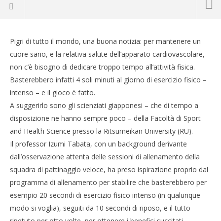
Pigri di tutto il mondo, una buona notizia: per mantenere un
cuore sano, e la relativa salute dell’apparato cardiovascolare,
non c’è bisogno di dedicare troppo tempo all’attività fisica.
Basterebbero infatti 4 soli minuti al giorno di esercizio fisico –
intenso – e il gioco è fatto.
A suggerirlo sono gli scienziati giapponesi – che di tempo a
disposizione ne hanno sempre poco – della Facoltà di Sport
and Health Science presso la Ritsumeikan University (RU).
Il professor Izumi Tabata, con un background derivante
NOW VIEWING
dall’osservazione attenta delle sessioni di allenamento della
squadra di pattinaggio veloce, ha preso ispirazione proprio dal
Quattro minuti di esercizio al giorno per un
CA
cuore più sano.
programma di allenamento per stabilire che basterebbero per
RE
31
esempio 20 secondi di esercizio fisico intenso (in qualunque
31
Maggio
Mag
modo si voglia), seguiti da 10 secondi di riposo, e il tutto
2015
201
Massimo
ripetuto per otto volte, per ottenere i benefici succitati.