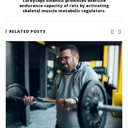
Cordyceps sinensis promotes exercise
endurance capacity of rats by activating
skeletal muscle metabolic regulators.
RELATED POSTS