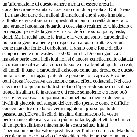
un’affermazione di questo genere merita di essere presa in
considerazione e valutata. Lasciamo quindi la parola al Dott. Sears.
“La maggior parte dei milioni di americani che si sono immolati
sull’altare dei carboidrati in questi ultimi anni in realtà dimostrano
una grande ignoranza riguardo a cosa siano realmente. Chiedetelo e
la maggior parte della gente vi risponderà che sono: pane, pasta,
dolci. Ma in realtà anche la frutta e la verdura sono i carboidrati e
noi siamo geneticamente predisposti a mangiare frutta e verdura
come maggior fonte di carboidrati. Il grano come fonte di cibo
semplicemente non esisteva 10.000 anni fa. Di conseguenza la
maggior parte degli individui non si è ancora geneticamente adattata
a consumare cibi ad alta concentrazione di carboidrati quali i cereali,
gli amidi, il pane. I carboidrati agiscono come una droga ed è questo
un fatto che la maggior parte delle persone non capisce. E come
ogni droga l’eccessiva assunzione causa effetti collaterali. Nel caso
specifico, troppi carboidrati stimolano l’iperproduzione di insulina e
troppa insulina ti fa ingrassare e ti rende sonnolento e questo può
essere pericoloso. Troppa insulina annebbia la mente riducendo i
livelli di glucosio nel sangue del cervello (pensate come è difficile
concentrarsi tre ore dopo aver mangiato un grosso piatto di
pastasciutta).Elevati livelli di insulina diminuiscono la vostra
performance atletica e, ancora più importante, gli effetti biochimici
di un iperinsulinismo mineranno la vostra salute. Infatti
l’iperinsulinismo ha valore predittivo per l’infarto cardiaco. Ma dopo
aver detto tutto ciò, voglio che sia chiaro che io non sono un anti-