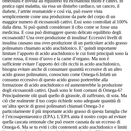
omeostasi è dovuta all’equilibrio tra eicosanoidi buoni e cattivi. In
pratica ogni malattia, sia essa un disturbo cardiaco, un cancro, il
diabete, l’artrite reumatoide e così via, può essere vista
semplicemente come una produzione da parte del corpo di un
maggior numero di eicosanoidi cattivi. Essi sono controllati al 100%
dalla dieta. Si può quindi considerare il cibo come se fosse una
medicina. E cosa può distruggere questo delicato equilibrio degli
eicosanoidi? Una over-produzione di insulina! Eccessivi livelli di
insulina causano una over-produzione di un particolare acido grasso
polinsaturo chiamato acido arachidonico. E’ quindi importante
limitare l’apporto di acido arachidonico le cui fonti principali sono la
carne rossa, il rosso d’uovo e la carne d’organo. Ma non è
sufficiente evitare l’apporto dei cibi ricchi in acido arachidonico,
bisogna evitare anche di consumare quantità eccessive di un altro
acido grasso polinsaturo, conosciuto come Omega-6.Infatti un
consumo eccessivo di questo acido grasso porterebbe alla
formazione di acido arachidonico ed aumenterebbe la produzione
degli eicosanoidi cattivi. Quali sono le fonti comuni di Omega-6?
Principalmente olii quali quello di girasole, di zafferano, di soia. Ma
ciò che realmente il tuo corpo richiede sono adeguate quantità di
un’altra specie di grassi polinsaturi chiamati Omega-3 e
particolarmente il più importante acido grasso di questa famiglia che
è l’eicosapentaeonico (EPA). L’EPA aiuta il nostro corpo ad evitare
quella cascata ormonale che può essere causata da un eccesso di
Omega-6. Ma se tu eviti i cibi contenenti acido arachidonico e limiti