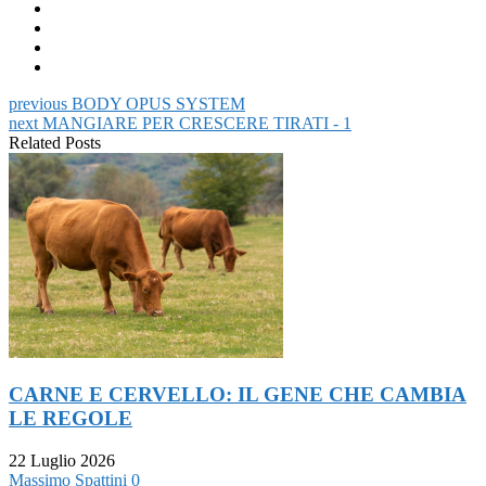
su
condividere
Twitter
Facebook
su
(Si
(Si
LinkedIn
apre
apre
(Si
in
in
apre
una
una
in
nuova
nuova
una
finestra)
finestra)
nuova
previous
BODY OPUS SYSTEM
finestra)
next
MANGIARE PER CRESCERE TIRATI - 1
Related Posts
CARNE E CERVELLO: IL GENE CHE CAMBIA
LE REGOLE
22 Luglio 2026
Massimo Spattini
0