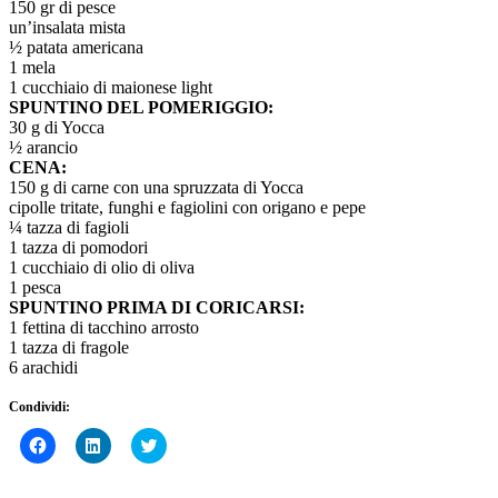
150 gr di pesce
un’insalata mista
½ patata americana
1 mela
1 cucchiaio di maionese light
SPUNTINO DEL POMERIGGIO:
30 g di Yocca
½ arancio
CENA:
150 g di carne con una spruzzata di Yocca
cipolle tritate, funghi e fagiolini con origano e pepe
¼ tazza di fagioli
1 tazza di pomodori
1 cucchiaio di olio di oliva
1 pesca
SPUNTINO PRIMA DI CORICARSI:
1 fettina di tacchino arrosto
1 tazza di fragole
6 arachidi
Condividi:
Fai
Fai
Click
clic
clic
to
per
qui
share
condividere
per
on