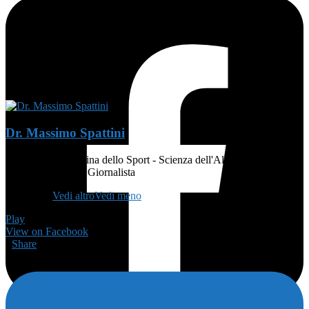
Dr. Massimo Spattini
MEDICO - Medicina dello Sport - Scienza dell'Alimentazione e
Dietetica - Atleta - Giornalista
👨🏻‍🏫
...
Vedi altro
Vedi meno
Play
View on Facebook
·
Share