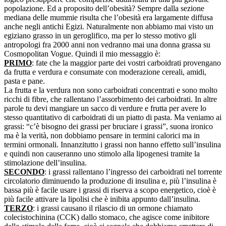
popolazione. Ed a proposito dell’obesità? Sempre dalla sezione
mediana delle mummie risulta che l’obesità era largamente diffusa
anche negli antichi Egizi. Naturalmente non abbiamo mai visto un
egiziano grasso in un geroglifico, ma per lo stesso motivo gli
antropologi fra 2000 anni non vedranno mai una donna grassa su
Cosmopolitan Vogue. Quindi il mio messaggio è:
PRIMO
: fate che la maggior parte dei vostri carboidrati provengano
da frutta e verdura e consumate con moderazione cereali, amidi,
pasta e pane.
La frutta e la verdura non sono carboidrati concentrati e sono molto
ricchi di fibre, che rallentano l’assorbimento dei carboidrati. In altre
parole tu devi mangiare un sacco di verdure e frutta per avere lo
stesso quantitativo di carboidrati di un piatto di pasta. Ma veniamo ai
grassi: “c’è bisogno dei grassi per bruciare i grassi”, suona ironico
ma è la verità, non dobbiamo pensare in termini calorici ma in
termini ormonali. Innanzitutto i grassi non hanno effetto sull’insulina
e quindi non causeranno uno stimolo alla lipogenesi tramite la
stimolazione dell’insulina.
SECONDO
: i grassi rallentano l’ingresso dei carboidrati nel torrente
circolatorio diminuendo la produzione di insulina e, più l’insulina è
bassa più è facile usare i grassi di riserva a scopo energetico, cioè è
più facile attivare la lipolisi che è inibita appunto dall’insulina.
TERZO
: i grassi causano il rilascio di un ormone chiamato
colecistochinina (CCK) dallo stomaco, che agisce come inibitore