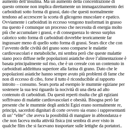
aumento dell’insulina. Ma un aumento della concentrazione di
questo ormone non implica direttamente un immagazzinamento dei
carboidrati sotto forma di grassi, dato che questi normalmente
tendono ad accrescere la scorta di glicogeno muscolare e epatico.
Ovviamente i carboidrati in eccesso vengono trasformati in grasso
ma questo è comunque un processo che necessita di energia molto
più che accumulare i grassi, e di conseguenza lo stesso surplus
calorico sotto forma di carboidrati dovrebbe teoricamente far
ingrassare meno di quello sotto forma di grassi. Sears dice che con
l’avvento delle civiltà del grano sono comparse le malattie
cardiovascolari e metaboliche, mi sembra però che queste malattie
siano poco diffuse nelle popolazioni asiatiche dove l’alimentazione è
basata principalmente sul riso, che è un cereale con un contenuto in
carboidrati addirittura superiore alla farina di grano. Dato che le
popolazioni asiatiche hanno sempre avuto più problemi di fame che
non di eccesso di cibo, forse il tutto è riconducibile al rapporto
introito – consumo. Sears porta ad esempio le mummie egiziane per
sostenere la sua tesi riguardo la nocività di una dieta ad alto
contenuto di carboidrati. Da questi reperti risulta che gli egiziani
soffrivano di malattie cardiovascolari e obesità. Bisogna però far
presente che le mummie degli antichi Egizi erano normalmente re,
principi, sacerdoti dignitari di corte ovvero sia erano i rappresentanti
di un’ “elite” che aveva la possibilità di mangiare in abbondanza e
che non faceva molta attività fisica (mi sembra di aver visto in
qualche film che si facevano trasportare sulle lettighe da portatori..