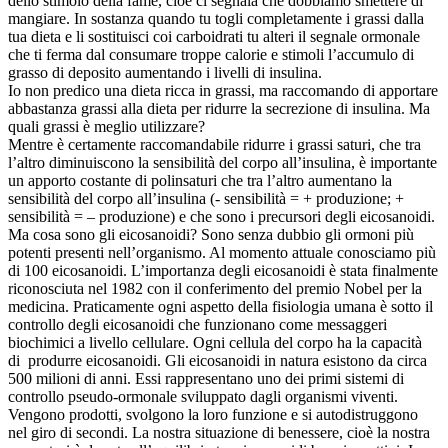
dello stimolo della fame, cioè ci segnala che dobbiamo smettere di
mangiare. In sostanza quando tu togli completamente i grassi dalla
tua dieta e li sostituisci coi carboidrati tu alteri il segnale ormonale
che ti ferma dal consumare troppe calorie e stimoli l’accumulo di
grasso di deposito aumentando i livelli di insulina.
Io non predico una dieta ricca in grassi, ma raccomando di apportare
abbastanza grassi alla dieta per ridurre la secrezione di insulina. Ma
quali grassi è meglio utilizzare?
Mentre è certamente raccomandabile ridurre i grassi saturi, che tra
l’altro diminuiscono la sensibilità del corpo all’insulina, è importante
un apporto costante di polinsaturi che tra l’altro aumentano la
sensibilità del corpo all’insulina (- sensibilità = + produzione; +
sensibilità = – produzione) e che sono i precursori degli eicosanoidi.
Ma cosa sono gli eicosanoidi? Sono senza dubbio gli ormoni più
potenti presenti nell’organismo. Al momento attuale conosciamo più
di 100 eicosanoidi. L’importanza degli eicosanoidi è stata finalmente
riconosciuta nel 1982 con il conferimento del premio Nobel per la
medicina. Praticamente ogni aspetto della fisiologia umana è sotto il
controllo degli eicosanoidi che funzionano come messaggeri
biochimici a livello cellulare. Ogni cellula del corpo ha la capacità
di produrre eicosanoidi. Gli eicosanoidi in natura esistono da circa
500 milioni di anni. Essi rappresentano uno dei primi sistemi di
controllo pseudo-ormonale sviluppato dagli organismi viventi.
Vengono prodotti, svolgono la loro funzione e si autodistruggono
nel giro di secondi. La nostra situazione di benessere, cioè la nostra