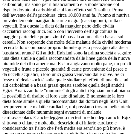
carboidrati, ma sono per il bilanciamento e la moderazione col
rispetto dovuto ai carboidrati e al loro effetto sull’insulina. Prima
dell’avvento dell’agricoltura, circa 10.000 anni fa, l’uomo si nutriva
prevalentemente mangiando carne magra (cacciagione), frutta e
vegetali. Era questa la dieta della maggior parte delle civiltà
cacciatrici-raccoglitrici. Solo con l’avvento dell’agricoltura la
maggior parte delle popolazioni è passata ad una dieta basata sui
cereali. Non sorprende che molte delle malattie della civiltà moderna
fecero la loro comparsa proprio durante questo passaggio alla dieta
basata sul grano? Gli antichi Egiziani sono la prima società a seguire
una dieta simile a quella raccomandata dalle linee guida della nuova
piramide del cibo americana. Essi mangiavano molto pane, un po’ di
vegetali e frutta e piccole quantità di carne proveniente dal pesce e
da uccelli acquatici; i loro unici grassi venivano dalle olive. Se ci
fosse un’ideale società sulla quale studiare gli effetti di una dieta ad
alti carboidrati e a bassi grassi questa sarebbe quella degli antichi
Egizi. Analizzando le “mummie” degli antichi Egiziani noi abbiamo
la possibilità di risalire al loro stato di salute. E nonostante la loro
dieta fosse simile a quella raccomandata dai dottori negli Stati Uniti
per prevenire le malattie cardiache, noi possiamo trovare nelle arterie
dissezionate delle mummie segni avanzati di malattie
cardiovascolari. E anche leggendo nei testi medici degli antichi Egizi
si trovano chiare e molteplici descrizioni di infarto cardiaco e
considerando tra l’altro che l’età media era senz’altro più breve, è
logico presupporre che comparisse addirittura in una più giovane