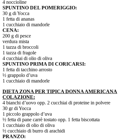
4 noccioline
SPUNTINO DEL POMERIGGIO:
30 g di Yocca
1 fetta di ananas
1 cucchiaio di mandorle
CENA:
200 g di pesce
verdura mista
1 tazza di broccoli
1 tazza di fragole
4 cucchiai di olio di oliva
SPUNTINO PRIMA DI CORICARSI:
1 fetta di tacchino arrosto
½ grappolo d’uva
1 cucchiaio di mandorle
DIETA ZONA PER TIPICA DONNA AMERICANA
COLAZIONE:
4 bianchi d’uovo opp. 2 cucchiai di proteine in polvere
30 gr di Yocca
1 piccolo grappolo d’uva
½ fetta di pane carrè tostato opp. 1 fetta biscottata
1 cucchiaio di olio di oliva
½ cucchiaio di burro di arachidi
PRANZO: