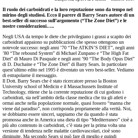
Il ruolo dei carboidrati e la loro reputazione sono da tempo nel
mirino degli studiosi. Ecco il parere di Barry Sears autore di un
best-seller di successo sull’argomento (“The Zone Diet”) e le
nostre considerazioni…..
Negli USA da tempo le diete che privilegiano i grassi a scapito dei
carboidrati appaiono su pubblicazioni che spesso ottengono un
notevole successo: negli anni ’70 “The ATKIN’S DIET”, negli anni
’80 “The rebound System” di Michael Zunpano e “The High Fat
Diet” di Mauro Di Pasquale e negli anni ’90 “The Body Opus Diet”
di D. Duchaine e “The Zone Diet” di Barry Sears. In particolare
quest’ultimo edito nel 1995 è diventato un vero best-seller. Vediamo
di estrapolarne il messaggio.
Il Dott. Barry Sears che è stato ricercatore presso la Boston
University school of Medicin e il Massachussets Institute of
Technology, ritiene che la corrente reputazione di cui godono i
carboidrati, sia nell’ambito della classe medica che tra gli atleti e
ormai anche nella popolazione normale, quasi fossero “manna che
viene dal paradiso”, non corrisponda propriamente alla verità. Noi,
se dobbiamo essere sinceri, sappiamo che da quando è stata
promossa anche in America una dieta di tipo “Mediterraneo” cioè a
più alto contenuto in carboidrati, c’è stata per la prima volta una
versione di tendenza nelle malattie cardiovascolari, cioè sono
diminuite. Ma secondo Sears si può fare di meglio e quindi