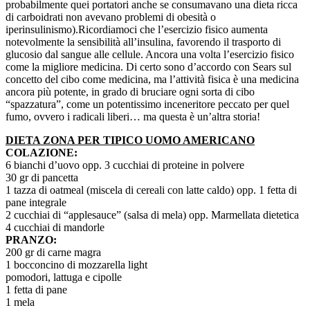
probabilmente quei portatori anche se consumavano una dieta ricca
di carboidrati non avevano problemi di obesità o
iperinsulinismo).Ricordiamoci che l’esercizio fisico aumenta
notevolmente la sensibilità all’insulina, favorendo il trasporto di
glucosio dal sangue alle cellule. Ancora una volta l’esercizio fisico
come la migliore medicina. Di certo sono d’accordo con Sears sul
concetto del cibo come medicina, ma l’attività fisica è una medicina
ancora più potente, in grado di bruciare ogni sorta di cibo
“spazzatura”, come un potentissimo inceneritore peccato per quel
fumo, ovvero i radicali liberi… ma questa è un’altra storia!
DIETA ZONA PER TIPICO UOMO AMERICANO
COLAZIONE:
6 bianchi d’uovo opp. 3 cucchiai di proteine in polvere
30 gr di pancetta
1 tazza di oatmeal (miscela di cereali con latte caldo) opp. 1 fetta di
pane integrale
2 cucchiai di “applesauce” (salsa di mela) opp. Marmellata dietetica
4 cucchiai di mandorle
PRANZO:
200 gr di carne magra
1 bocconcino di mozzarella light
pomodori, lattuga e cipolle
1 fetta di pane
1 mela