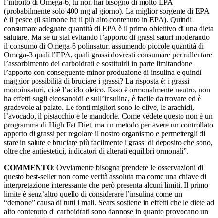
l’introito di Omega-6, tu non hai bisogno di molto EPA
(probabilmente solo 400 mg al giorno). La miglior sorgente di EPA
è il pesce (il salmone ha il più alto contenuto in EPA). Quindi
consumare adeguate quantità di EPA è il primo obiettivo di una dieta
salutare. Ma se tu stai evitando l’apporto di grassi saturi moderando
il consumo di Omega-6 polinsaturi assumendo piccole quantità di
Omega-3 quali l’EPA, quali grassi dovresti consumare per rallentare
l’assorbimento dei carboidrati e sostituirli in parte limitandone
l’apporto con conseguente minor produzione di insulina e quindi
maggior possibilità di bruciare i grassi? La risposta è: i grassi
monoinsaturi, cioè l’acido oleico. Esso è ormonalmente neutro, non
ha effetti sugli eicosanoidi e sull’insulina, è facile da trovare ed è
gradevole al palato. Le fonti migliori sono le olive, le arachidi,
l’avocado, il pistacchio e le mandorle. Come vedete questo non è un
programma di High Fat Diet, ma un metodo per avere un controllato
apporto di grassi per regolare il nostro organismo e permettergli di
stare in salute e bruciare più facilmente i grassi di deposito che sono,
oltre che antiestetici, indicatori di alterati equilibri ormonali”.
COMMENTO
: Ovviamente bisogna prendere le osservazioni di
questo best-seller non come verità assoluta ma come una chiave di
interpretazione interessante che però presenta alcuni limiti. Il primo
limite è senz’altro quello di considerare l’insulina come un
“demone” causa di tutti i mali. Sears sostiene in effetti che le diete ad
alto contenuto di carboidrati sono dannose in quanto provocano un