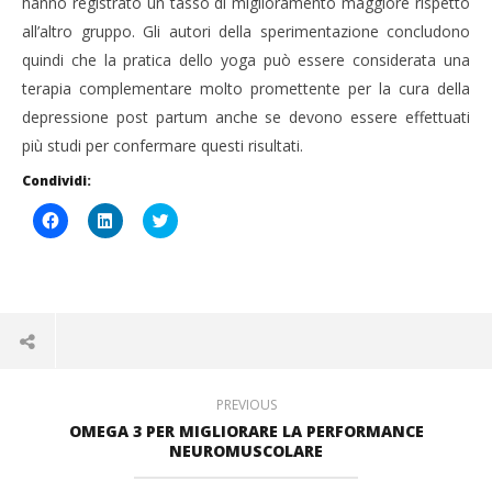
hanno registrato un tasso di miglioramento maggiore rispetto
all’altro gruppo. Gli autori della sperimentazione concludono
quindi che la pratica dello yoga può essere considerata una
terapia complementare molto promettente per la cura della
depressione post partum anche se devono essere effettuati
più studi per confermare questi risultati.
Condividi:
Fai
Fai
Click
clic
clic
to
per
qui
share
condividere
per
on
su
condividere
Twitter
Facebook
su
(Si
(Si
LinkedIn
apre
apre
(Si
in
in
apre
una
una
in
nuova
nuova
una
finestra)
finestra)
nuova
finestra)
PREVIOUS
OMEGA 3 PER MIGLIORARE LA PERFORMANCE
NEUROMUSCOLARE