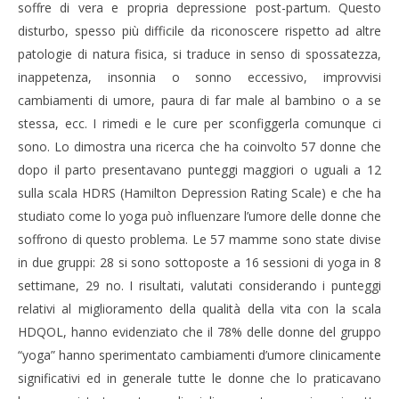
soffre di vera e propria depressione post-partum. Questo
disturbo, spesso più difficile da riconoscere rispetto ad altre
patologie di natura fisica, si traduce in senso di spossatezza,
inappetenza, insonnia o sonno eccessivo, improvvisi
cambiamenti di umore, paura di far male al bambino o a se
stessa, ecc. I rimedi e le cure per sconfiggerla comunque ci
NOW VIEWING
sono. Lo dimostra una ricerca che ha coinvolto 57 donne che
dopo il parto presentavano punteggi maggiori o uguali a 12
YOGA PER LA CURA DELLA DEPRESSIONE POST-
CA
sulla scala HDRS (Hamilton Depression Rating Scale) e che ha
PARTUM
RE
studiato come lo yoga può influenzare l’umore delle donne che
19
19
Ottobre
Ott
soffrono di questo problema. Le 57 mamme sono state divise
2015
201
in due gruppi: 28 si sono sottoposte a 16 sessioni di yoga in 8
Massimo
M
Spattini
Spat
settimane, 29 no. I risultati, valutati considerando i punteggi
relativi al miglioramento della qualità della vita con la scala
HDQOL, hanno evidenziato che il 78% delle donne del gruppo
“yoga” hanno sperimentato cambiamenti d’umore clinicamente
significativi ed in generale tutte le donne che lo praticavano