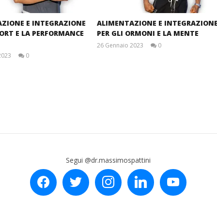
ZIONE E INTEGRAZIONE
ALIMENTAZIONE E INTEGRAZION
PORT E LA PERFORMANCE
PER GLI ORMONI E LA MENTE
26 Gennaio 2023
0
Massimo
2023
0
Spattini
Massimo
Spattini
Segui @dr.massimospattini
facebook
twitter
instagram
linkedin
youtube