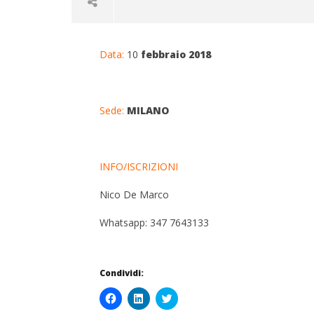
Data:
10
febbraio 2018
Sede:
MILANO
NOW VIEWING
INFO/ISCRIZIONI
ALLENAMENTO,
CARNE E
ALIMENTAZIONE E
CHE CAM
Nico De Marco
INTEGRAZIONE PER
20
OTTIMIZZARE IL PROFILO
Gennaio
Whatsapp: 347 7643133
2018
ORMONALE E ANTIAGING
Massim
Spattini
20
Gennaio
2018
Condividi:
Massimo
Spattini
Fai
Fai
Click
clic
clic
to