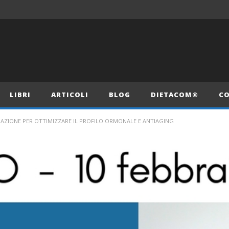
LIBRI
ARTICOLI
BLOG
DIETACOM®
CO
AZIONE PER OTTIMIZZARE IL PROFILO ORMONALE E ANTIAGING