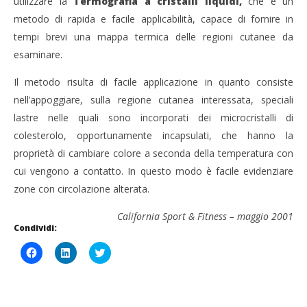
utilizzare la
Termografia a cristalli liquidi,
che è un
metodo di rapida e facile applicabilità, capace di fornire in
tempi brevi una mappa termica delle regioni cutanee da
esaminare.
Il metodo risulta di facile applicazione in quanto consiste
nell’appoggiare, sulla regione cutanea interessata, speciali
lastre nelle quali sono incorporati dei microcristalli di
colesterolo, opportunamente incapsulati, che hanno la
proprietà di cambiare colore a seconda della temperatura con
cui vengono a contatto. In questo modo è facile evidenziare
zone con circolazione alterata.
California Sport & Fitness – maggio 2001
Condividi:
Fai
Fai
Click
clic
clic
to
per
qui
share
condividere
per
on
su
condividere
Twitter
Facebook
su
(Si
(Si
LinkedIn
apre