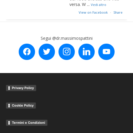
versa. W
...
Vedi altro
View on Facebook
·
Share
Segui @dr.massimospattini
facebook
twitter
instagram
linkedin
youtube
Privacy Policy
Cookie Policy
Termini e Condizioni