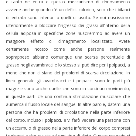
e tanto ne entra e questo meccanismo di rinnovamento
avviene anche quando c’è un deficit calorico, solo che i bilanci
di entrata sono inferiori a quelli di uscita. Se noi riuscissimo
ulteriormente a bloccare l’ingresso dei grassi all’interno della
cellula adiposa in specifiche zone riusciremmo ad avere un
maggiore effetto di dimagrimento localizzato. Avete
certamente notato come anche persone realmente
soprappeso abbiano comunque una scarsa percentuale di
grasso negli avambracci e lo stesso si può dire per i polpacci, a
meno che non ci siano dei problemi di scarsa circolazione. In
linea generale gli avambracci e i polpacci sono le parti più
magre e sono anche quelle che sono in continuo movimento;
in queste parti c’è una continua stimolazione muscolare che
aumenta il flusso locale del sangue. In altre parole, datemi una
persona che ha problemi di circolazione nella parte inferiore
del corpo, incluso i polpacci, e vi farò vedere una persona con
un accumulo di grasso nella parte inferiore del corpo compresi
i polpacci e che resiste ad ogni tipo di dieta. Questo scenario si