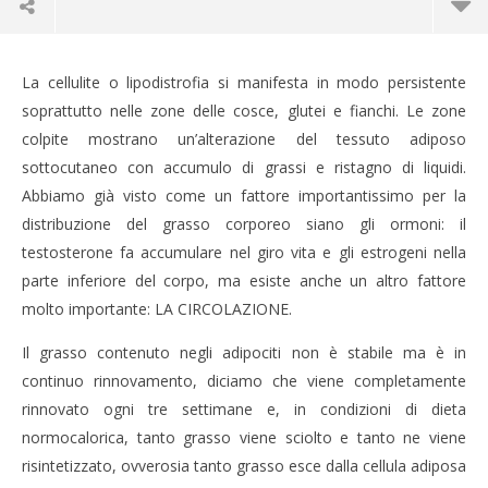
La cellulite o lipodistrofia si manifesta in modo persistente
soprattutto nelle zone delle cosce, glutei e fianchi. Le zone
colpite mostrano un’alterazione del tessuto adiposo
sottocutaneo con accumulo di grassi e ristagno di liquidi.
Abbiamo già visto come un fattore importantissimo per la
distribuzione del grasso corporeo siano gli ormoni: il
testosterone fa accumulare nel giro vita e gli estrogeni nella
parte inferiore del corpo, ma esiste anche un altro fattore
molto importante: LA CIRCOLAZIONE.
NOW VIEWING
Il grasso contenuto negli adipociti non è stabile ma è in
continuo rinnovamento, diciamo che viene completamente
ATTACCO ALLA CELLULITE
CA
RE
rinnovato ogni tre settimane e, in condizioni di dieta
3
Settembre
3
normocalorica, tanto grasso viene sciolto e tanto ne viene
2002
Set
Redazione
risintetizzato, ovverosia tanto grasso esce dalla cellula adiposa
200
R