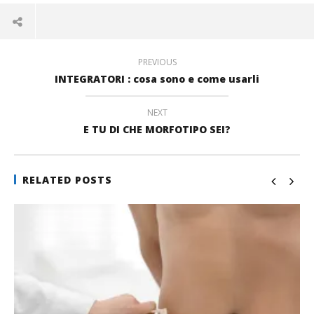
apre
(Si
in
in
apre
una
una
in
nuova
nuova
una
finestra)
finestra)
nuova
finestra)
PREVIOUS
INTEGRATORI : cosa sono e come usarli
NEXT
E TU DI CHE MORFOTIPO SEI?
RELATED POSTS