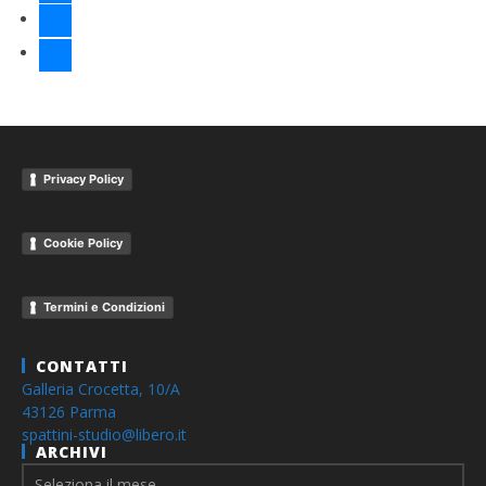
linkedin
youtube
Privacy Policy
Cookie Policy
Termini e Condizioni
CONTATTI
Galleria Crocetta, 10/A
43126 Parma
spattini-studio@libero.it
ARCHIVI
Archivi