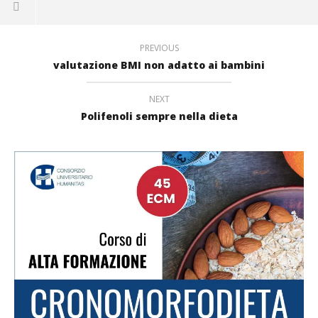
in
apre
una
una
in
nuova
nuova
una
finestra)
finestra)
nuova
finestra)
PREVIOUS
valutazione BMI non adatto ai bambini
NEXT
Polifenoli sempre nella dieta