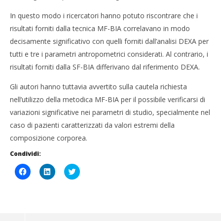
In questo modo i ricercatori hanno potuto riscontrare che i
risultati forniti dalla tecnica MF-BIA correlavano in modo
decisamente significativo con quelli forniti dall’analisi DEXA per
tutti e tre i parametri antropometrici considerati. Al contrario, i
risultati forniti dalla SF-BIA differivano dal riferimento DEXA.
Gli autori hanno tuttavia avvertito sulla cautela richiesta
nell’utilizzo della metodica MF-BIA per il possibile verificarsi di
variazioni significative nei parametri di studio, specialmente nel
caso di pazienti caratterizzati da valori estremi della
composizione corporea.
Condividi:
Fai
Fai
Click
clic
clic
to
per
qui
share
condividere
per
on
su
condividere
Twitter
Facebook
su
(Si
(Si
LinkedIn
apre
apre
(Si
in