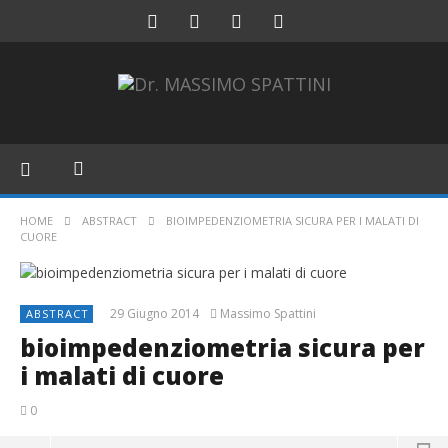
HOME
ABSTRACT
BIOIMPEDENZIOMETRIA SICURA PER I MALATI DI
CUORE
29 Giugno 2014
Massimo Spattini
ABSTRACT
bioimpedenziometria sicura per
i malati di cuore
0