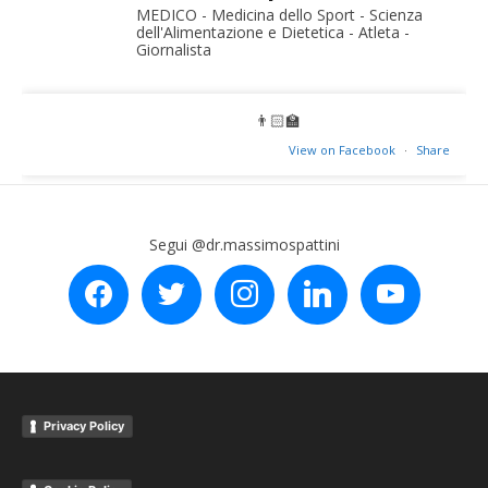
MEDICO - Medicina dello Sport - Scienza
dell'Alimentazione e Dietetica - Atleta -
Giornalista
👨🏻‍🏫
View on Facebook
·
Share
Segui @dr.massimospattini
facebook
twitter
instagram
linkedin
youtube
Privacy Policy