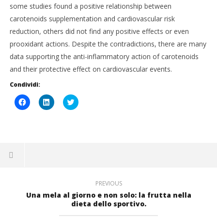
CA
Antioxidant and Anti-Inflammatory Effects in
some studies found a positive relationship between
RE
Cardiovascular Care.
carotenoids supplementation and cardiovascular risk
8
8
Lug
reduction, others did not find any positive effects or even
Luglio
201
prooxidant actions. Despite the contradictions, there are many
2015
M
Massimo
Spat
data supporting the anti-inflammatory action of carotenoids
Spattini
and their protective effect on cardiovascular events.
Condividi:
Fai
Fai
Click
clic
clic
to
per
qui
share
condividere
per
on
su
condividere
Twitter
Facebook
su
(Si
(Si
LinkedIn
apre
apre
(Si
in
in
apre
una
una
in
nuova
nuova
una
finestra)
finestra)
nuova
finestra)
PREVIOUS
Una mela al giorno e non solo: la frutta nella
dieta dello sportivo.