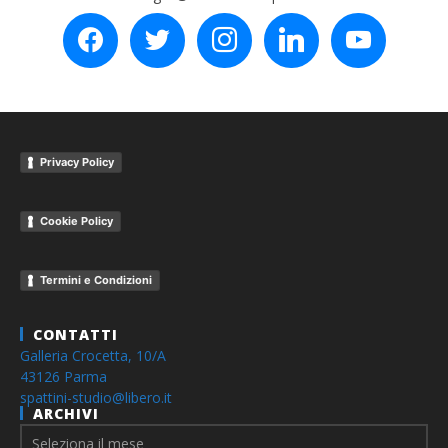
facebook
twitter
instagram
linkedin
youtube
Privacy Policy
Cookie Policy
Termini e Condizioni
CONTATTI
Galleria Crocetta, 10/A
43126 Parma
spattini-studio@libero.it
ARCHIVI
Archivi