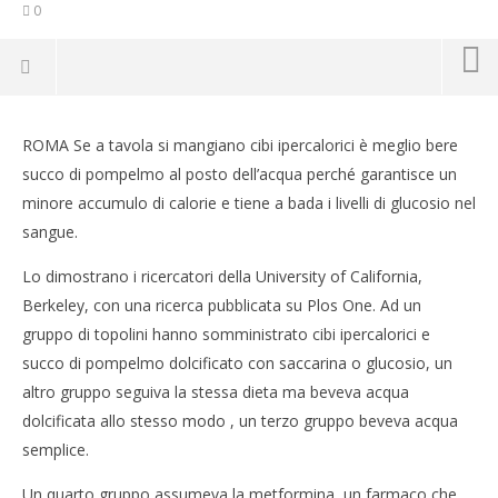
0
ROMA Se a tavola si mangiano cibi ipercalorici è meglio bere
succo di pompelmo al posto dell’acqua perché garantisce un
minore accumulo di calorie e tiene a bada i livelli di glucosio nel
sangue.
Lo dimostrano i ricercatori della University of California,
Berkeley, con una ricerca pubblicata su Plos One. Ad un
gruppo di topolini hanno somministrato cibi ipercalorici e
succo di pompelmo dolcificato con saccarina o glucosio, un
altro gruppo seguiva la stessa dieta ma beveva acqua
NOW VIEWING
dolcificata allo stesso modo , un terzo gruppo beveva acqua
Dimagrire, dopo i cibi grassi sì al succo di
semplice.
CA
pompelmo:abbassa le calorie
RE
7
Un quarto gruppo assumeva la metformina, un farmaco che