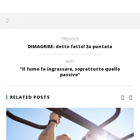
su
condividere
Twitter
Facebook
su
(Si
(Si
LinkedIn
apre
apre
(Si
in
in
apre
una
una
in
nuova
nuova
una
finestra)
finestra)
nuova
finestra)
PREVIOUS
DIMAGRIRE: detto fatto! 3a puntata
NEXT
"Il fumo fa ingrassare, soprattutto quello
passivo"
RELATED POSTS