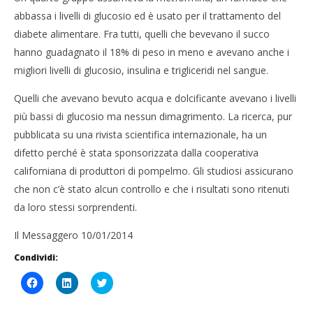
7
Novembre
No
abbassa i livelli di glucosio ed è usato per il trattamento del
2014
201
Massimo
diabete alimentare. Fra tutti, quelli che bevevano il succo
M
Spattini
Spat
hanno guadagnato il 18% di peso in meno e avevano anche i
migliori livelli di glucosio, insulina e trigliceridi nel sangue.
Quelli che avevano bevuto acqua e dolcificante avevano i livelli
più bassi di glucosio ma nessun dimagrimento. La ricerca, pur
pubblicata su una rivista scientifica internazionale, ha un
difetto perché è stata sponsorizzata dalla cooperativa
californiana di produttori di pompelmo. Gli studiosi assicurano
che non c’è stato alcun controllo e che i risultati sono ritenuti
da loro stessi sorprendenti.
Il Messaggero 10/01/2014
Condividi:
Fai
Fai
Click
clic
clic
to
per
qui
share
condividere
per
on