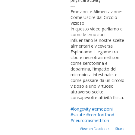
physical activity.
▫️▫️▫️
Emozioni e Alimentazione:
Come Uscire dal Circolo
Vizioso
In questo video parliamo di
come le emozioni
influenzano le nostre scelte
alimentari e viceversa.
Esploriamo il legame tra
cibo e neurotrasmettitori
come serotonina e
dopamina, l’impatto del
microbiota intestinale, e
come passare da un circolo
vizioso a uno virtuoso
attraverso scelte
consapevoli e attività fisica.
#longevity
#emozioni
#salute
#comfortfood
#neurotrasmettitori
View on Facebook
·
Share