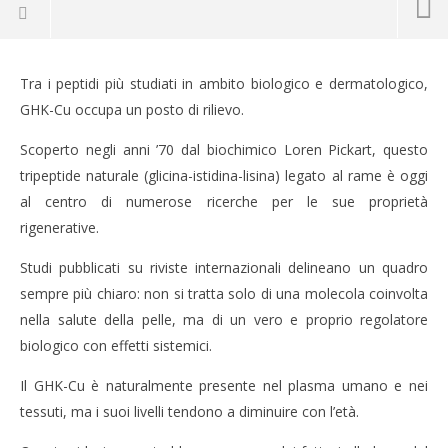
Tra i peptidi più studiati in ambito biologico e dermatologico,
GHK-Cu occupa un posto di rilievo.
Scoperto negli anni ’70 dal biochimico Loren Pickart, questo
tripeptide naturale (glicina-istidina-lisina) legato al rame è oggi
al centro di numerose ricerche per le sue proprietà
rigenerative.
Studi pubblicati su riviste internazionali delineano un quadro
sempre più chiaro: non si tratta solo di una molecola coinvolta
NOW VIEWING
nella salute della pelle, ma di un vero e proprio regolatore
biologico con effetti sistemici.
GHK-CU: IL PEPTIDE DELLA RIGENERAZIONE
CA
CUTANEA
RE
Il GHK-Cu è naturalmente presente nel plasma umano e nei
20
20
tessuti, ma i suoi livelli tendono a diminuire con l’età.
Maggio
Mag
2026
202