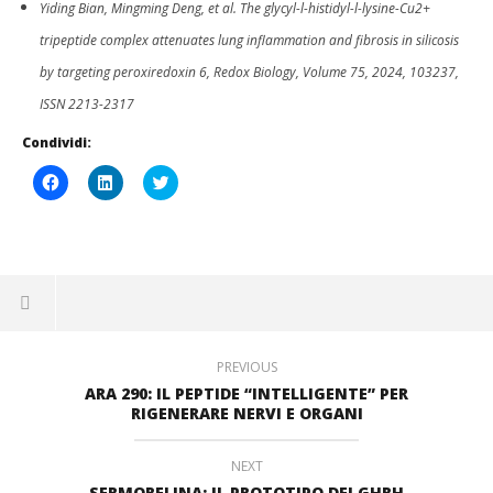
Yiding Bian, Mingming Deng, et al. The glycyl-l-histidyl-l-lysine-Cu2+
tripeptide complex attenuates lung inflammation and fibrosis in silicosis
by targeting peroxiredoxin 6, Redox Biology, Volume 75, 2024, 103237,
ISSN 2213-2317
Condividi:
Fai
Fai
Click
clic
clic
to
per
qui
share
condividere
per
on
su
condividere
Twitter
Facebook
su
(Si
(Si
LinkedIn
apre
apre
(Si
in
in
apre
una
una
in
nuova
nuova
una
finestra)
finestra)
nuova
finestra)
PREVIOUS
ARA 290: IL PEPTIDE “INTELLIGENTE” PER
RIGENERARE NERVI E ORGANI
NEXT
SERMORELINA: IL PROTOTIPO DEI GHRH