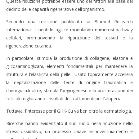
Massimo
M
Questa riduzione potrebbe essere uno dei fattori alla base del
Spattini
Spat
declino delle capacità rigenerative dell’organismo.
Secondo una revisione pubblicata su Biomed Research
International, il peptide agisce modulando numerosi pathway
cellulari, promuovendo la riparazione dei tessuti e la
rigenerazione cutanea.
In particolare, stimola la produzione di collagene, elastina e
glicosaminoglicani, elementi fondamentali per mantenere la
struttura e l’elasticità della pelle. Usato topicamente accellera
la riepitalizzazione delle ferite di origine traumatica e
chirurguca.Inoltre, stimola l’angiogenesi e la proliferazione dei
follicoli migliorando i risultati dei trattamenti per l’alopecia.
Tuttavia, l’interesse per il GHK-Cu va ben oltre la dermatologia.
Ricerche hanno evidenziato il suo ruolo nella riduzione dello
stress ossidativo, un processo chiave nell’invecchiamento e