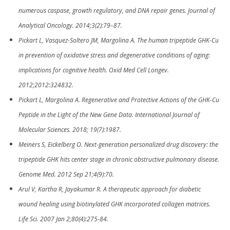
numerous caspase, growth regulatory, and DNA repair genes. Journal of
Analytical Oncology. 2014;3(2):79–87.
Pickart L, Vasquez-Soltero JM, Margolina A. The human tripeptide GHK-Cu
in prevention of oxidative stress and degenerative conditions of aging:
implications for cognitive health. Oxid Med Cell Longev.
2012;2012:324832.
Pickart L, Margolina A. Regenerative and Protective Actions of the GHK-Cu
Peptide in the Light of the New Gene Data. International Journal of
Molecular Sciences. 2018; 19(7):1987.
Meiners S, Eickelberg O. Next-generation personalized drug discovery: the
tripeptide GHK hits center stage in chronic obstructive pulmonary disease.
Genome Med. 2012 Sep 21;4(9):70.
Arul V, Kartha R, Jayakumar R. A therapeutic approach for diabetic
wound healing using biotinylated GHK incorporated collagen matrices.
Life Sci. 2007 Jan 2;80(4):275-84.