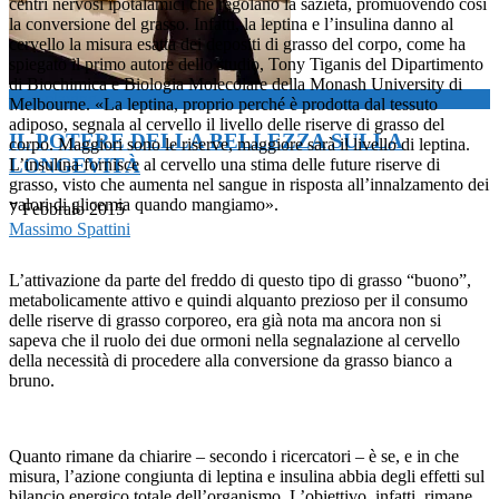
centri nervosi ipotalamici che regolano la sazietà, promuovendo così
la conversione del grasso. Infatti, la leptina e l’insulina danno al
cervello la misura esatta dei depositi di grasso del corpo, come ha
spiegato il primo autore dello studio, Tony Tiganis del Dipartimento
di Biochimica e Biologia Molecolare della Monash University di
now playing
Melbourne. «La leptina, proprio perché è prodotta dal tessuto
adiposo, segnala al cervello il livello delle riserve di grasso del
IL POTERE DELLA BELLEZZA SULLA
corpo. Maggiori sono le riserve, maggiore sarà il livello di leptina.
LONGEVITÀ
L’insulina fornisce al cervello una stima delle future riserve di
grasso, visto che aumenta nel sangue in risposta all’innalzamento dei
valori di glicemia quando mangiamo».
7 Febbraio 2015
Massimo Spattini
L’attivazione da parte del freddo di questo tipo di grasso “buono”,
metabolicamente attivo e quindi alquanto prezioso per il consumo
delle riserve di grasso corporeo, era già nota ma ancora non si
sapeva che il ruolo dei due ormoni nella segnalazione al cervello
della necessità di procedere alla conversione da grasso bianco a
bruno.
Quanto rimane da chiarire – secondo i ricercatori – è se, e in che
misura, l’azione congiunta di leptina e insulina abbia degli effetti sul
bilancio energico totale dell’organismo. L’obiettivo, infatti, rimane