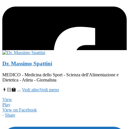
Dr. Massimo Spattini
MEDICO - Medicina dello Sport - Scienza dell'Alimentazione e
Dietetica - Atleta - Giornalista
👨🏻‍🏫
...
Vedi altro
Vedi meno
View
Play
View on Facebook
·
Share