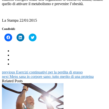
quello di attivare il metabolismo e prevenire l’obesità.
La Stampa 22/01/2015
Condividi:
Fai
Fai
Click
clic
clic
to
per
qui
share
condividere
per
on
su
condividere
Twitter
Facebook
su
(Si
(Si
LinkedIn
apre
apre
(Si
in
in
apre
una
una
in
nuova
nuova
una
finestra)
finestra)
nuova
previous
Esercizi continuativi per la perdita di grasso
finestra)
next
Mens sana in corpore sano: tutto merito di una proteina
Related Posts