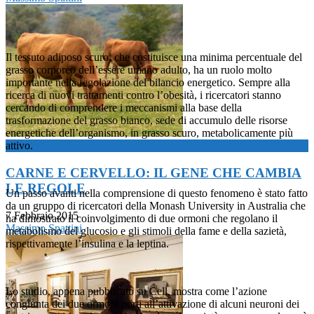
Il tessuto adiposo scuro, che costituisce una minima percentuale del
grasso corporeo dell’essere umano adulto, ha un ruolo molto
importante nella regolazione del bilancio energetico. Sempre alla
ricerca di nuovi trattamenti contro l’obesità, i ricercatori stanno
cercando di comprendere i meccanismi alla base della
trasformazione del grasso bianco, sede di accumulo delle risorse
energetiche dell’organismo, in grasso scuro, metabolicamente più
now playing
attivo.
CARNE E CERVELLO: IL GENE CHE CAMBIA
LE REGOLE
Un passo avanti nella comprensione di questo fenomeno è stato fatto
da un gruppo di ricercatori della Monash University in Australia che
7 Febbraio 2015
ha dimostrato il coinvolgimento di due ormoni che regolano il
Massimo Spattini
metabolismo del glucosio e gli stimoli della fame e della sazietà,
rispettivamente l’insulina e la leptina.
Lo studio, appena pubblicato su Cell, mostra come l’azione
congiunta dei due ormoni porti all’attivazione di alcuni neuroni dei