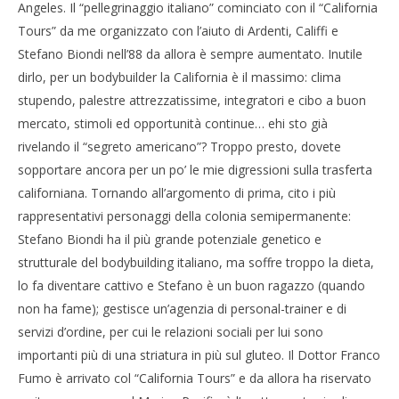
Angeles. Il “pellegrinaggio italiano” cominciato con il “California
Tours” da me organizzato con l’aiuto di Ardenti, Califfi e
Stefano Biondi nell’88 da allora è sempre aumentato. Inutile
dirlo, per un bodybuilder la California è il massimo: clima
stupendo, palestre attrezzatissime, integratori e cibo a buon
mercato, stimoli ed opportunità continue… ehi sto già
rivelando il “segreto americano”? Troppo presto, dovete
sopportare ancora per un po’ le mie digressioni sulla trasferta
californiana. Tornando all’argomento di prima, cito i più
rappresentativi personaggi della colonia semipermanente:
Stefano Biondi ha il più grande potenziale genetico e
strutturale del bodybuilding italiano, ma soffre troppo la dieta,
lo fa diventare cattivo e Stefano è un buon ragazzo (quando
non ha fame); gestisce un’agenzia di personal-trainer e di
servizi d’ordine, per cui le relazioni sociali per lui sono
importanti più di una striatura in più sul gluteo. Il Dottor Franco
Fumo è arrivato col “California Tours” e da allora ha riservato