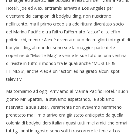
manager ed addetto alle pubbliche relazioni del “Marina Pacific
Hotel”. Joe ed Alex, entrambi arrivati a Los Angeles per
diventare dei campioni di bodybuilding, non riuscirono
nell’intento, ma il primo credo sia addirittura diventato socio
del Marina Pacific e tra l’altro l’affermato “actor” di telefilm
polizieschi, mentre Alex è diventato uno dei migliori fotografi di
bodybuilding al mondo; sono sue la maggior parte delle
copertine di “Muscle Mag” e vende le sue foto ad una ventina
di riviste in tutto il mondo tra le quali anche “MUSCLE &
FITNESS”; anche Alex è un “actor” ed ha girato alcuni spot
televisivi.
Ma torniamo ad oggi. Arriviamo al Marina Pacific Hotel. “Buon
giorno Mr. Spattini, la stavamo aspettando, le abbiamo
riservato la sua suite”. Veramente non avevamo nemmeno
prenotato ma il mio arrivo era già stato anticipato da quella
colonia di bodybuilders italiani quasi tutti miei amici che ormai
tutti gli anni in agosto sono soliti trascorrere le ferie a Los