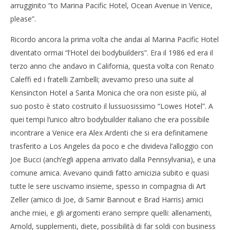
arrugginito “to Marina Pacific Hotel, Ocean Avenue in Venice,
please”.
Ricordo ancora la prima volta che andai al Marina Pacific Hotel
diventato ormai “l’Hotel dei bodybuilders”. Era il 1986 ed era il
terzo anno che andavo in California, questa volta con Renato
Caleffi ed i fratelli Zambelli; avevamo preso una suite al
Kensincton Hotel a Santa Monica che ora non esiste più, al
suo posto è stato costruito il lussuosissimo “Lowes Hotel”. A
quei tempi l’unico altro bodybuilder italiano che era possibile
incontrare a Venice era Alex Ardenti che si era definitamene
trasferito a Los Angeles da poco e che divideva l’alloggio con
Joe Bucci (anch’egli appena arrivato dalla Pennsylvania), e una
comune amica. Avevano quindi fatto amicizia subito e quasi
tutte le sere uscivamo insieme, spesso in compagnia di Art
Zeller (amico di Joe, di Samir Bannout e Brad Harris) amici
anche miei, e gli argomenti erano sempre quelli: allenamenti,
Arnold, supplementi, diete, possibilità di far soldi con business