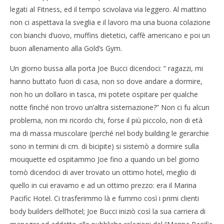
legati al Fitness, ed il tempo scivolava via leggero. Al mattino
non ci aspettava la sveglia e il lavoro ma una buona colazione
con bianchi d’uovo, muffins dietetici, caffè americano e poi un
buon allenamento alla Gold’s Gym.
Un giorno bussa alla porta Joe Bucci dicendoci: ” ragazzi, mi
hanno buttato fuori di casa, non so dove andare a dormire,
non ho un dollaro in tasca, mi potete ospitare per qualche
notte finché non trovo un’altra sistemazione?” Non ci fu alcun
problema, non mi ricordo chi, forse il più piccolo, non di età
ma di massa muscolare (perché nel body building le gerarchie
sono in termini di cm. di bicipite) si sistemò a dormire sulla
mouquette ed ospitammo Joe fino a quando un bel giorno
tornò dicendoci di aver trovato un ottimo hotel, meglio di
quello in cui eravamo e ad un ottimo prezzo: era il Marina
Pacific Hotel. Ci trasferimmo là e fummo così i primi clienti
body builders dell’hotel; Joe Bucci iniziò così la sua carriera di