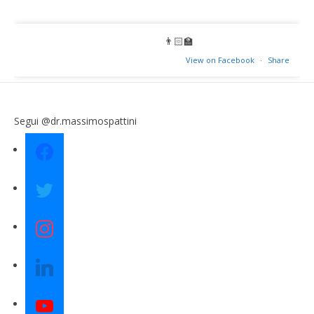
👨🏻‍🏫
View on Facebook
·
Share
Segui @dr.massimospattini
facebook
twitter
instagram
linkedin
youtube