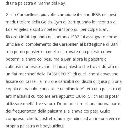
di una palestra a Marina del Ray.
Giulio Carabellese, più volte campione italiano IFBB nei pesi
medi, titolare della Gold’s Gym di Bari; quando lo incontro a
Los Angeles è solito ripetermi “sono qui per colpa tua!”.
Ricordo infatti quando nel lontano 1982 fui assegnato come
ufficiale di complemento dei Carabinieri al battaglione di Bari; il
mio primo pensiero fu quello di trovare una palestra dove
potermi allenare coi pesi, ma a Bari allora le palestre di
culturisti non esistevano. L’unica palestra che trovai dotata di
un “lat machine” della FASSI SPORT (di quelli che si dovevano
fissare coi tasselli al muro e caricabili coi dischi di ghisa più una
coppia di manubri caricabili e un bilanciere), era una palestra di
arti marziali il cui titolare era appunto Giulio. Gli chiesi di poter
utilizzare quell’attrezzatura. Dopo pochi mesi una buona parte
dei frequentatori della palestra si allenava coi pesi, Giulio
compreso, che fu costretto ad ingrandirsi ed aprire una vera e
propria palestra di bodybuilding.