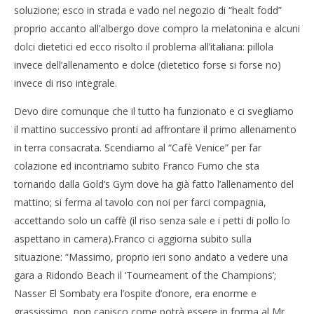
soluzione; esco in strada e vado nel negozio di “healt fodd”
proprio accanto all’albergo dove compro la melatonina e alcuni
dolci dietetici ed ecco risolto il problema all’italiana: pillola
invece dell’allenamento e dolce (dietetico forse si forse no)
invece di riso integrale.
Devo dire comunque che il tutto ha funzionato e ci svegliamo
il mattino successivo pronti ad affrontare il primo allenamento
in terra consacrata. Scendiamo al “Cafè Venice” per far
colazione ed incontriamo subito Franco Fumo che sta
tornando dalla Gold’s Gym dove ha già fatto l’allenamento del
mattino; si ferma al tavolo con noi per farci compagnia,
accettando solo un caffè (il riso senza sale e i petti di pollo lo
aspettano in camera).Franco ci aggiorna subito sulla
situazione: “Massimo, proprio ieri sono andato a vedere una
gara a Ridondo Beach il ‘Tourneament of the Champions’;
Nasser El Sombaty era l’ospite d’onore, era enorme e
grassissimo, non capisco come potrà essere in forma al Mr