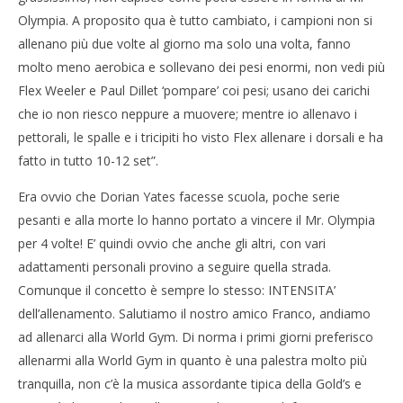
Olympia. A proposito qua è tutto cambiato, i campioni non si
allenano più due volte al giorno ma solo una volta, fanno
molto meno aerobica e sollevano dei pesi enormi, non vedi più
Flex Weeler e Paul Dillet ‘pompare’ coi pesi; usano dei carichi
che io non riesco neppure a muovere; mentre io allenavo i
pettorali, le spalle e i tricipiti ho visto Flex allenare i dorsali e ha
fatto in tutto 10-12 set”.
Era ovvio che Dorian Yates facesse scuola, poche serie
pesanti e alla morte lo hanno portato a vincere il Mr. Olympia
per 4 volte! E’ quindi ovvio che anche gli altri, con vari
adattamenti personali provino a seguire quella strada.
Comunque il concetto è sempre lo stesso: INTENSITA’
dell’allenamento. Salutiamo il nostro amico Franco, andiamo
ad allenarci alla World Gym. Di norma i primi giorni preferisco
allenarmi alla World Gym in quanto è una palestra molto più
tranquilla, non c’è la musica assordante tipica della Gold’s e