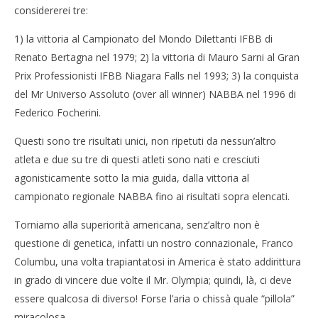
considererei tre:
1) la vittoria al Campionato del Mondo Dilettanti IFBB di
Renato Bertagna nel 1979; 2) la vittoria di Mauro Sarni al Gran
Prix Professionisti IFBB Niagara Falls nel 1993; 3) la conquista
del Mr Universo Assoluto (over all winner) NABBA nel 1996 di
Federico Focherini.
Questi sono tre risultati unici, non ripetuti da nessun’altro
atleta e due su tre di questi atleti sono nati e cresciuti
agonisticamente sotto la mia guida, dalla vittoria al
campionato regionale NABBA fino ai risultati sopra elencati.
Torniamo alla superiorità americana, senz’altro non è
questione di genetica, infatti un nostro connazionale, Franco
Columbu, una volta trapiantatosi in America è stato addirittura
in grado di vincere due volte il Mr. Olympia; quindi, là, ci deve
essere qualcosa di diverso! Forse l’aria o chissà quale “pillola”
miracolosa.