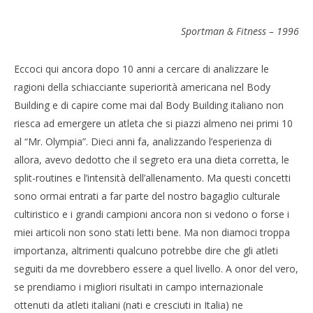
IL SEGRETO AMERICANO 10 ANNI DOPO
Sportman & Fitness – 1996
3
Settembre
2015
Redazione
Eccoci qui ancora dopo 10 anni a cercare di analizzare le
ragioni della schiacciante superiorità americana nel Body
Building e di capire come mai dal Body Building italiano non
riesca ad emergere un atleta che si piazzi almeno nei primi 10
al “Mr. Olympia”. Dieci anni fa, analizzando l’esperienza di
allora, avevo dedotto che il segreto era una dieta corretta, le
split-routines e l’intensità dell’allenamento. Ma questi concetti
sono ormai entrati a far parte del nostro bagaglio culturale
cultiristico e i grandi campioni ancora non si vedono o forse i
CA
miei articoli non sono stati letti bene. Ma non diamoci troppa
RE
importanza, altrimenti qualcuno potrebbe dire che gli atleti
3
Set
seguiti da me dovrebbero essere a quel livello. A onor del vero,
201
se prendiamo i migliori risultati in campo internazionale
R
ottenuti da atleti italiani (nati e cresciuti in Italia) ne