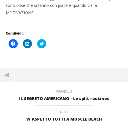
sono cose che si fanno con piacere quando c’è la
MOTIVAZIONE.
Condividi:
Fai
Fai
Click
clic
clic
to
per
qui
share
condividere
per
on
su
condividere
Twitter
Facebook
su
(Si
(Si
LinkedIn
apre
apre
(Si
in
in
apre
una
una
in
nuova
nuova
una
finestra)
finestra)
nuova
finestra)
PREVIOUS
IL SEGRETO AMERICANO - Le split routines
NEXT
VI ASPETTO TUTTI A MUSCLE BEACH