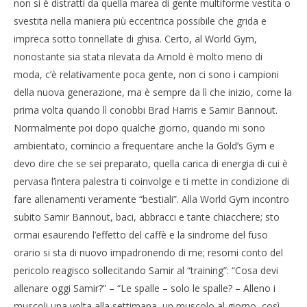
non si è distratti da quella marea di gente multiforme vestita o
svestita nella maniera più eccentrica possibile che grida e
impreca sotto tonnellate di ghisa. Certo, al World Gym,
nonostante sia stata rilevata da Arnold è molto meno di
moda, c’è relativamente poca gente, non ci sono i campioni
della nuova generazione, ma è sempre da lì che inizio, come la
prima volta quando lì conobbi Brad Harris e Samir Bannout.
Normalmente poi dopo qualche giorno, quando mi sono
ambientato, comincio a frequentare anche la Gold’s Gym e
devo dire che se sei preparato, quella carica di energia di cui è
pervasa l’intera palestra ti coinvolge e ti mette in condizione di
fare allenamenti veramente “bestiali”. Alla World Gym incontro
subito Samir Bannout, baci, abbracci e tante chiacchere; sto
ormai esaurendo l’effetto del caffè e la sindrome del fuso
orario si sta di nuovo impadronendo di me; resomi conto del
pericolo reagisco sollecitando Samir al “training”: “Cosa devi
allenare oggi Samir?” – “Le spalle – solo le spalle? – Alleno i
muscoli una volta alla settimana, un muscolo al giorno, così