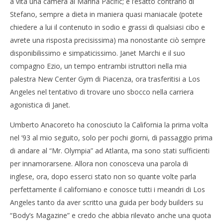
a vita una camera al Marina Pacific; è l’esatto contrario di
Stefano, sempre a dieta in maniera quasi maniacale (potete
chiedere a lui il contenuto in sodio e grassi di qualsiasi cibo e
avrete una risposta precisissima) ma nonostante ciò sempre
disponibilissimo e simpaticissimo. Janet Marchi e il suo
compagno Ezio, un tempo entrambi istruttori nella mia
palestra New Center Gym di Piacenza, ora trasferitisi a Los
Angeles nel tentativo di trovare uno sbocco nella carriera
agonistica di Janet.
Umberto Anacoreto ha conosciuto la California la prima volta
nel ’93 al mio seguito, solo per pochi giorni, di passaggio prima
di andare al “Mr. Olympia” ad Atlanta, ma sono stati sufficienti
per innamorarsene. Allora non conosceva una parola di
inglese, ora, dopo esserci stato non so quante volte parla
perfettamente il californiano e conosce tutti i meandri di Los
Angeles tanto da aver scritto una guida per body builders su
“Body’s Magazine” e credo che abbia rilevato anche una quota