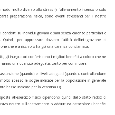
 modo molto diverso allo stress (e l’allenamento intenso o solo
arsa preparazione fisica, sono eventi stressanti per il nostro
i condotti su individui giovani e sani senza carenze particolari e
o. Quindi, per apprezzare davvero l’utilità dell’integrazione di
ione che è a rischio o ha già una carenza conclamata.
i, gli integratori conferiscono i migliori benefici a coloro che ne
hanno una quantità adeguata, tanto per cominciare.
a assunzione (quando) e i livelli adeguati (quanto), controllandone
hé molto spesso le soglie indicate per la popolazione in generale
te basso indicato per la vitamina D).
 risposte all’esercizio fisico dipendono quindi dallo stato redox di
ivo neutro sull’adattamento o addirittura ostacolare i benefici