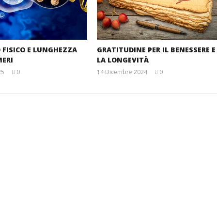
O FISICO E LUNGHEZZA
GRATITUDINE PER IL BENESSERE E
MERI
LA LONGEVITÀ
25
0
14 Dicembre 2024
0
Massimo
Massimo
Spattini
Spattini