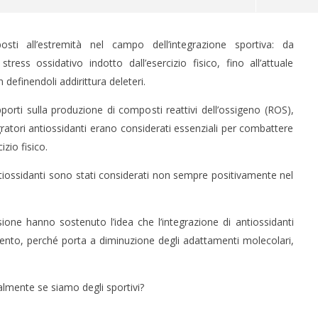
osti all’estremità nel campo dell’integrazione sportiva: da
ress ossidativo indotto dall’esercizio fisico, fino all’attuale
 definendoli addirittura deleteri.
porti sulla produzione di composti reattivi dell’ossigeno (ROS),
tegratori antiossidanti erano considerati essenziali per combattere
zio fisico.
 CERVELLO: IL GENE
IL POTERE DELLA BELLEZZA
antiossidanti sono stati considerati non sempre positivamente nel
BIA LE REGOLE
SULLA LONGEVITÀ
4
Agosto
2021
evisione hanno sostenuto l’idea che l’integrazione di antiossidanti
o
Massimo
ento, perché porta a diminuzione degli adattamenti molecolari,
Spattini
mente se siamo degli sportivi?