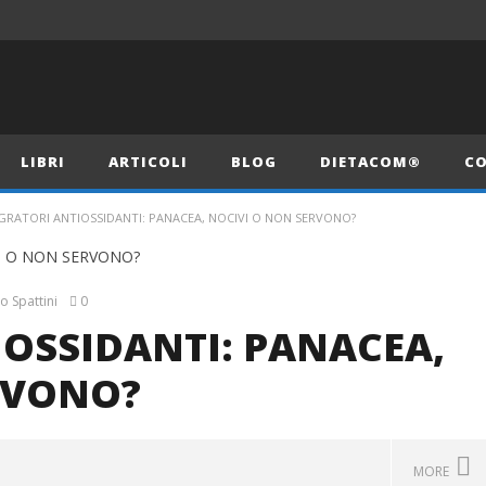
LIBRI
ARTICOLI
BLOG
DIETACOM®
CO
GRATORI ANTIOSSIDANTI: PANACEA, NOCIVI O NON SERVONO?
 Spattini
0
OSSIDANTI: PANACEA,
RVONO?
MORE