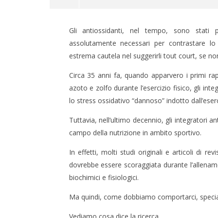
Gli antiossidanti, nel tempo, sono stati p
assolutamente necessari per contrastare lo st
estrema cautela nel suggerirli tout court, se non
Circa 35 anni fa, quando apparvero i primi rap
azoto e zolfo durante l’esercizio fisico, gli in
NOW VIEWING
lo stress ossidativo “dannoso” indotto dall’eserci
INTEGRATORI ANTIOSSIDANTI:
CARNE E
Tuttavia, nell’ultimo decennio, gli integratori 
PANACEA, NOCIVI O NON
CHE CAM
campo della nutrizione in ambito sportivo.
SERVONO?
4
Agosto
4
2021
In effetti, molti studi originali e articoli di r
Agosto
Massim
2021
dovrebbe essere scoraggiata durante l’allenam
Spattini
Massimo
Spattini
biochimici e fisiologici.
Ma quindi, come dobbiamo comportarci, special
Vediamo cosa dice la ricerca.