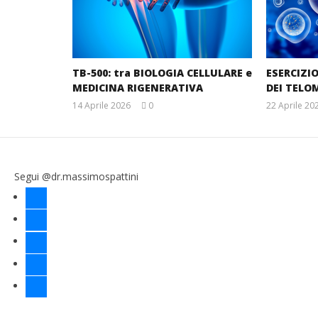
TB-500: tra BIOLOGIA CELLULARE e
ESERCIZI
MEDICINA RIGENERATIVA
DEI TELO
14 Aprile 2026
0
22 Aprile 20
Massimo
Spattini
Segui @dr.massimospattini
facebook
twitter
instagram
linkedin
youtube