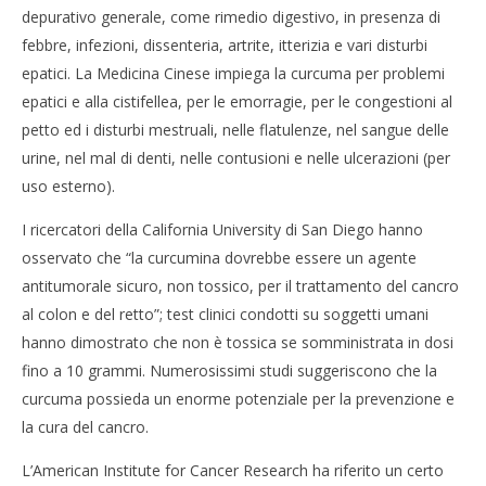
depurativo generale, come rimedio digestivo, in presenza di
febbre, infezioni, dissenteria, artrite, itterizia e vari disturbi
epatici. La Medicina Cinese impiega la curcuma per problemi
epatici e alla cistifellea, per le emorragie, per le congestioni al
petto ed i disturbi mestruali, nelle flatulenze, nel sangue delle
urine, nel mal di denti, nelle contusioni e nelle ulcerazioni (per
uso esterno).
I ricercatori della California University di San Diego hanno
osservato che “la curcumina dovrebbe essere un agente
antitumorale sicuro, non tossico, per il trattamento del cancro
al colon e del retto”; test clinici condotti su soggetti umani
hanno dimostrato che non è tossica se somministrata in dosi
fino a 10 grammi. Numerosissimi studi suggeriscono che la
curcuma possieda un enorme potenziale per la prevenzione e
la cura del cancro.
L’American Institute for Cancer Research ha riferito un certo