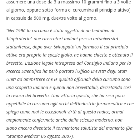
assumere una dose da 3 a massimo 10 grammi fino a 3 volte
al giorno, oppure sotto forma di curcumina (il principio attivo)
in capsule da 500 mg. due/tre volte al giorno.
“Nel 1996 la curcuma è stata oggetto di un tentativo di
‘biopirateria’: due ricercatori indiani presso un’università
statunitense, dopo aver ‘sviluppato’ un farmaco il cui principio
attivo era proprio la spezie gialla, ne hanno chiesto e ottenuto il
brevetto. L’azione legale intrapresa dal Consiglio Indiano per la
Ricerca Scientifica ha però portato l’Ufficio Brevetti degli Stati
Uniti ad ammettere che le qualità officinali della curcuma sono
una scoperta indiana e quindi non brevettabili, decretando così
la revoca del brevetto. Una vittoria questa, che ha reso poco
appetibile la curcuma agli occhi dell’industria farmaceutica e che
spiega come mai le eccezionali virtù di questa radice, ormai
ampiamente confermate anche dalla scienza moderna, non
siano ancora diventate il tormentone salutista del momento (Da
“Stampa Medica” 06 agosto 2007).