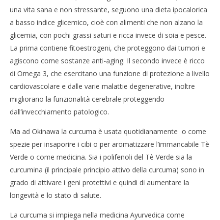
una vita sana e non stressante, seguono una dieta ipocalorica
a basso indice glicemico, cioè con alimenti che non alzano la
glicemia, con pochi grassi saturi e ricca invece di soia e pesce.
La prima contiene fitoestrogeni, che proteggono dai tumori e
agiscono come sostanze anti-aging. Il secondo invece è ricco
di Omega 3, che esercitano una funzione di protezione a livello
cardiovascolare e dalle varie malattie degenerative, inoltre
migliorano la funzionalità cerebrale proteggendo
dall’invecchiamento patologico.
Ma ad Okinawa la curcuma è usata quotidianamente o come
spezie per insaporire i cibi o per aromatizzare l’immancabile Tè
Verde o come medicina. Sia i polifenoli del Tè Verde sia la
curcumina (il principale principio attivo della curcuma) sono in
grado di attivare i geni protettivi e quindi di aumentare la
longevità e lo stato di salute.
La curcuma si impiega nella medicina Ayurvedica come