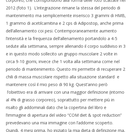
corporeo, che corrispondono alla forma delle foto scattate nel
201
R
2012 (foto 1). L’integrazione rimane la stessa del periodo di
mantenimento ma semplicemente inserisco 3 grammi di HMB,
1 grammo di acetilcarnitina e 2 cps di Adipostop, anche prima
dell’allenamento coi pesi. Contemporaneamente aumento
l’intensità e la frequenza dell’allenamento portandolo a 4-5
sedute alla settimana, sempre allenando il corpo suddiviso in 3
e in questo modo sollecito un gruppo muscolare 2 volte in
circa 9-10 giorni, invece che 1 volta alla settimana come nel
periodo di mantenimento. Questo mi permette di recuperare 2
chili di massa muscolare rispetto alla situazione standard e
mantenere così il mio peso di 90 kg. Quest’anno però
l’obiettivo era di arrivare con una maggior definizione (intorno
al 4% di grasso corporeo), soprattutto per mettere più in
risalto gli addominali dato che la copertina del libro e
l’immagine di apertura del video “COM diet & spot reduction”
prevedevano una mia immagine con l’addome scoperto.
Quindi, 4 mesi prima, ho iniziato la mia dieta di definizione ma,