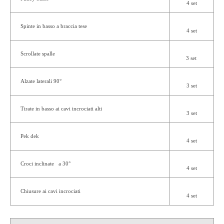
4 set
Spinte in basso a braccia tese
4 set
Scrollate spalle
3 set
Alzate laterali 90°
3 set
Tirate in basso ai cavi incrociati alti
3 set
Pek dek
4 set
Croci inclinate a 30°
4 set
Chiusure ai cavi incrociati
4 set