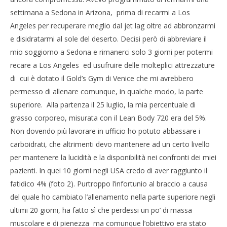
settimana a Sedona in Arizona, prima di recarmi a Los
Angeles per recuperare meglio dal jet lag oltre ad abbronzarmi
e disidratarmi al sole del deserto. Decisi però di abbreviare il
mio soggiorno a Sedona e rimanerci solo 3 giorni per potermi
recare a Los Angeles ed usufruire delle molteplici attrezzature
di cui è dotato il Gold’s Gym di Venice che mi avrebbero
permesso di allenare comunque, in qualche modo, la parte
superiore. Alla partenza il 25 luglio, la mia percentuale di
grasso corporeo, misurata con il Lean Body 720 era del 5%.
Non dovendo più lavorare in ufficio ho potuto abbassare i
carboidrati, che altrimenti devo mantenere ad un certo livello
per mantenere la lucidità e la disponibilità nei confronti dei miei
pazienti. In quei 10 giorni negli USA credo di aver raggiunto il
fatidico 4% (foto 2). Purtroppo l’infortunio al braccio a causa
del quale ho cambiato l’allenamento nella parte superiore negli
ultimi 20 giorni, ha fatto sì che perdessi un po’ di massa
muscolare e di pienezza ma comunque l’obiettivo era stato