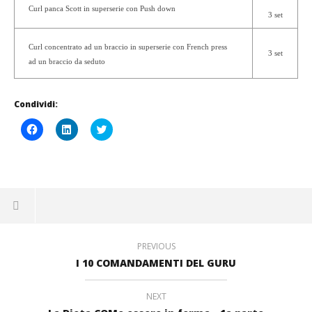
Curl panca Scott in
superserie con Push down
3 set
Curl concentrato ad un braccio i
n superserie con
French press
3 set
ad un braccio da seduto
Condividi:
Fai
Fai
Click
clic
clic
to
per
qui
share
condividere
per
on
su
condividere
Twitter
Facebook
su
(Si
(Si
LinkedIn
apre
apre
(Si
in
in
apre
una
una
in
nuova
nuova
una
finestra)
finestra)
nuova
finestra)
PREVIOUS
I 10 COMANDAMENTI DEL GURU
NEXT