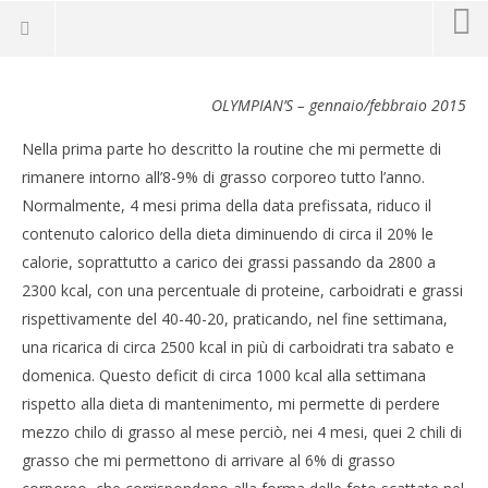
La Dieta COMe essere in forma – 2a parte
OLYMPIAN’S – gennaio/febbraio 2015
3
Settembre
2015
Nella prima parte ho descritto la routine che mi permette di
Redazione
rimanere intorno all’8-9% di grasso corporeo tutto l’anno.
Normalmente, 4 mesi prima della data prefissata, riduco il
contenuto calorico della dieta diminuendo di circa il 20% le
calorie, soprattutto a carico dei grassi passando da 2800 a
2300 kcal, con una percentuale di proteine, carboidrati e grassi
rispettivamente del 40-40-20, praticando, nel fine settimana,
una ricarica di circa 2500 kcal in più di carboidrati tra sabato e
domenica. Questo deficit di circa 1000 kcal alla settimana
rispetto alla dieta di mantenimento, mi permette di perdere
CA
RE
mezzo chilo di grasso al mese perciò, nei 4 mesi, quei 2 chili di
3
grasso che mi permettono di arrivare al 6% di grasso
Set