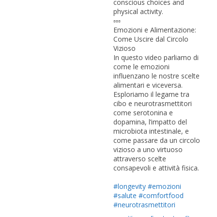
conscious choices and
physical activity.
▫️▫️▫️
Emozioni e Alimentazione:
Come Uscire dal Circolo
Vizioso
In questo video parliamo di
come le emozioni
influenzano le nostre scelte
alimentari e viceversa.
Esploriamo il legame tra
cibo e neurotrasmettitori
come serotonina e
dopamina, l’impatto del
microbiota intestinale, e
come passare da un circolo
vizioso a uno virtuoso
attraverso scelte
consapevoli e attività fisica.
#longevity
#emozioni
#salute
#comfortfood
#neurotrasmettitori