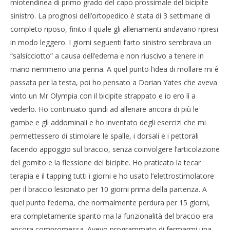
miotendinea di primo grado del capo prossimale del bicipite
sinistro. La prognosi dell’ortopedico è stata di 3 settimane di
completo riposo, finito il quale gli allenamenti andavano ripresi
in modo leggero. I giorni seguenti l’arto sinistro sembrava un
“salsicciotto” a causa dell’edema e non riuscivo a tenere in
mano nemmeno una penna. A quel punto l’idea di mollare mi è
passata per la testa, poi ho pensato a Dorian Yates che aveva
vinto un Mr Olympia con il bicipite strappato e io ero lì a
vederlo. Ho continuato quindi ad allenare ancora di più le
gambe e gli addominali e ho inventato degli esercizi che mi
permettessero di stimolare le spalle, i dorsali e i pettorali
facendo appoggio sul braccio, senza coinvolgere l’articolazione
del gomito e la flessione del bicipite. Ho praticato la tecar
terapia e il tapping tutti i giorni e ho usato l’elettrostimolatore
per il braccio lesionato per 10 giorni prima della partenza. A
quel punto l’edema, che normalmente perdura per 15 giorni,
era completamente sparito ma la funzionalità del braccio era
ancora compromessa. Avevo programmato di fermarmi una