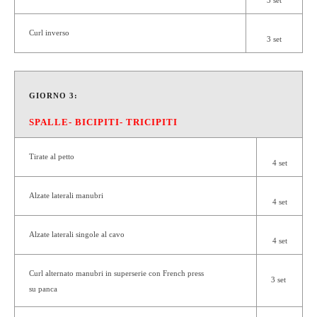
3 set
Curl inverso
3 set
GIORNO 3:
SPALLE- BICIPITI- TRICIPITI
Tirate al petto
4 set
Alzate laterali manubri
4 set
Alzate laterali singole al cavo
4 set
Curl alternato manubri
in superserie con
French press
3 set
su panca