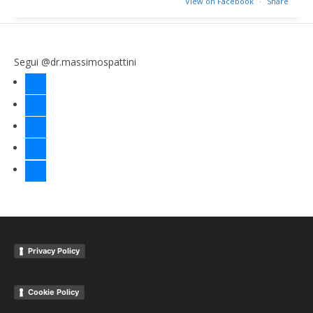
View on Facebook
·
Share
Segui @dr.massimospattini
facebook
twitter
instagram
linkedin
youtube
Privacy Policy
Cookie Policy