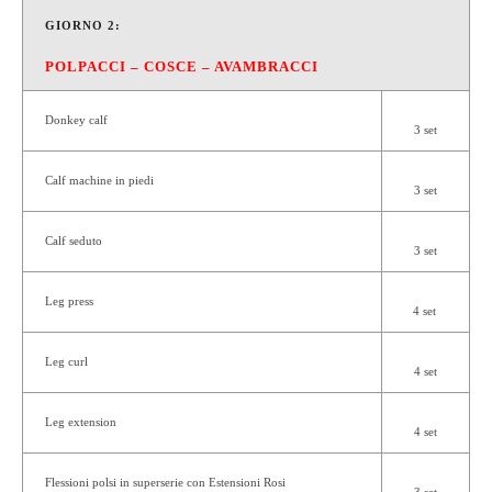
GIORNO 2:
POLPACCI – COSCE – AVAMBRACCI
Donkey calf
3 set
Calf machine in piedi
3 set
Calf seduto
3 set
Leg press
4 set
Leg curl
4 set
Leg extension
4 set
Flessioni polsi
in superserie con
Estensioni Rosi