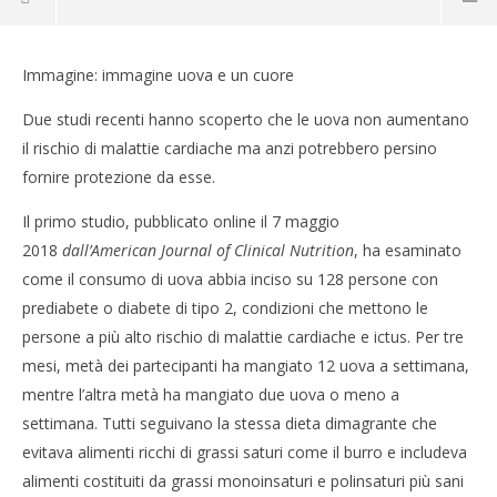
Immagine: immagine uova e un cuore
Due studi recenti hanno scoperto che le uova non aumentano
il rischio di malattie cardiache ma anzi potrebbero persino
fornire protezione da esse.
Il primo studio, pubblicato online il 7 maggio
2018
dall’American Journal of Clinical Nutrition
, ha esaminato
come il consumo di uova abbia inciso su 128 persone con
prediabete o diabete di tipo 2, condizioni che mettono le
NOW VIEWING
persone a più alto rischio di malattie cardiache e ictus. Per tre
mesi, metà dei partecipanti ha mangiato 12 uova a settimana,
LE UOVA POTREBBERO AIUTARE IL TUO CUORE
CA
mentre l’altra metà ha mangiato due uova o meno a
RE
4
settimana. Tutti seguivano la stessa dieta dimagrante che
Febbraio
4
2019
Feb
evitava alimenti ricchi di grassi saturi come il burro e includeva
Massimo
201
Spattini
alimenti costituiti da grassi monoinsaturi e polinsaturi più sani
M