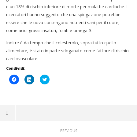
e un 18% di rischio inferiore di morte per malattie cardiache. I
ricercatori hanno suggerito che una spiegazione potrebbe
essere che le uova contengono nutrienti sani per il cuore,
come acidi grassi insaturi, folati e omega-3.
Inoltre è da tempo che il colesterolo, soprattutto quello
alimentare, è stato in parte sdoganato come fattore di rischio
cardiovascolare.
Condividi:
Fai
Fai
Click
clic
clic
to
per
qui
share
condividere
per
on
su
condividere
Twitter
Facebook
su
(Si
(Si
LinkedIn
apre
apre
(Si
in
in
apre
una
una
in
nuova
nuova
una
finestra)
finestra)
nuova
finestra)
PREVIOUS