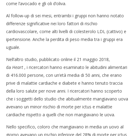
Spat
come l’avocado e gli oli d’oliva.
Al follow-up di sei mesi, entrambi i gruppi non hanno notato
differenze significative nei loro fattori di rischio
cardiovascolare, come alti livelli di colesterolo LDL (cattivo) e
ipertensione. Anche la perdita di peso media tra i gruppi era
uguale.
Nell’altro studio, pubblicato online il 21 maggio 2018,
da
Heart
, i ricercatori hanno esaminato le abitudini alimentari
di 416.000 persone, con un’età media di 50 anni, che erano
prive di malattie cardiache e diabete e hanno tenuto traccia
della loro salute per nove anni. I ricercatori hanno scoperto
che i soggetti dello studio che abitualmente mangiavano uova
avevano un minor rischio di morte per ictus e malattie
cardiache rispetto a quelli che non mangiavano le uova.
Nello specifico, coloro che mangiavano in media un uovo al
giorno avevano un rischio inferiore del 28% di morte per ictus