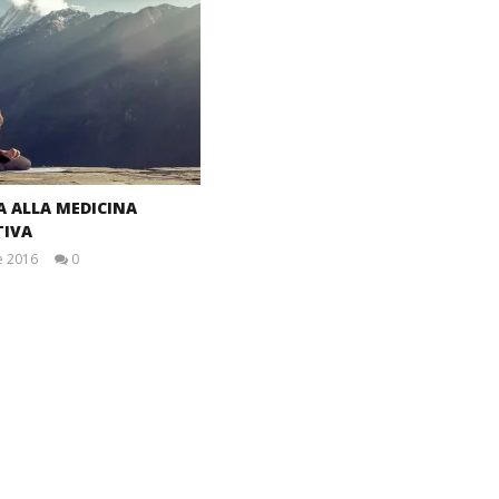
RA ALLA MEDICINA
TIVA
e 2016
0
Massimo
Spattini