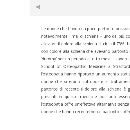
Le donne che hanno da poco partorito possono 
notevolmente il mal di schiena – uno dei più 
alleviare il dolore alla schiena di circa il 73%
con dolore alla schiena che avevano partorito
‘dummy’ per un periodo di otto mesi. Usando le 
NOW VIEWING
School of Osteopathic Medicine a Stratford
l’osteopatia hanno riportato un aumento statist
L’OSTEOPATIA AIUTA LE
CARNE E
donne che si erano sottoposte al trattamen
NUOVE MAMME CON DOLORE
CHE CAM
partorito di recente il dolore alla schiena è
ALLA SCHIENA
11
Ottobre
presenti in queste medicine possono essere
11
2016
Ottobre
l’osteopatia offre un’effettiva alternativa senza
Massim
2016
Spattini
Massimo
donne che hanno recentemente partorito soffro
Spattini