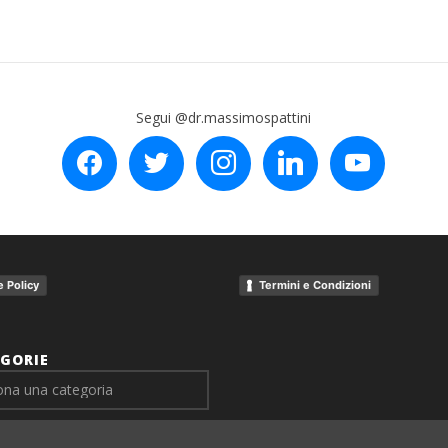
Segui @dr.massimospattini
facebook
twitter
instagram
linkedin
youtube
 Policy
Termini e Condizioni
GORIE