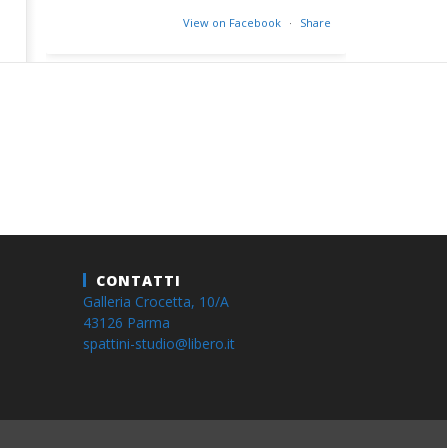
View on Facebook
·
Share
CONTATTI
Galleria Crocetta, 10/A
43126 Parma
spattini-studio@libero.it