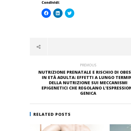
Condividi:
Fai
Fai
Click
clic
clic
to
per
qui
share
condividere
per
on
su
condividere
Twitter
Facebook
su
(Si
(Si
LinkedIn
apre
apre
(Si
in
in
apre
una
una
in
nuova
nuova
una
finestra)
finestra)
nuova
finestra)
PREVIOUS
NUTRIZIONE PRENATALE E RISCHIO DI OBES
IN ETÀ ADULTA: EFFETTI A LUNGO TERMI
DELLA NUTRIZIONE SUI MECCANISMI
EPIGENETICI CHE REGOLANO L'ESPRESSIO
GENICA
RELATED POSTS