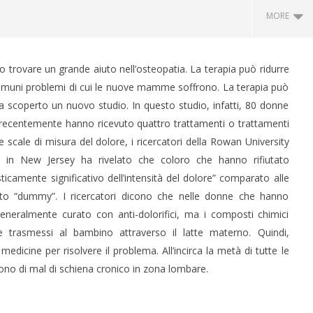
MORE
trovare un grande aiuto nell’osteopatia. La terapia può ridurre
comuni problemi di cui le nuove mamme soffrono. La terapia può
, ha scoperto un nuovo studio. In questo studio, infatti, 80 donne
 recentemente hanno ricevuto quattro trattamenti o trattamenti
scale di misura del dolore, i ricercatori della Rowan University
 in New Jersey ha rivelato che coloro che hanno rifiutato
icamente significativo dell’intensità del dolore” comparato alle
 CERVELLO: IL GENE
IL POTERE DELLA BELLEZZA
to “dummy”. I ricercatori dicono che nelle donne che hanno
BIA LE REGOLE
SULLA LONGEVITÀ
 generalmente curato con anti-dolorifici, ma i composti chimici
11
Ottobre
 trasmessi al bambino attraverso il latte materno. Quindi,
2016
 medicine per risolvere il problema. All’incirca la metà di tutte le
o
Massimo
Spattini
no di mal di schiena cronico in zona lombare.