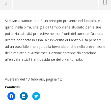
Si chiama xantumolo. E’ un principio presente nel luppolo, e
quindi nella birra, che già da tempo viene studiato per le sue
potenziali attività protettive nei confronti del tumore. Ora una
ricerca condotta in Cina, all’università di Lanzhou, fa pensare
ad un possibile impiego della bevanda anche nella prevenzione
della malattia di Alzheimer. L’azione sarebbe da correlare
all’elevata attività antiossidante dello xantumolo.
NOW VIEWING
Viversani del 13 febbraio, pagina 12
Nel luppolo c’è un composto anti-Alzheimer?
Condividi:
CA
24
RE
Fai
Fai
Click
Febbraio
clic
clic
to
24
2015
per
qui
share
Massimo
Feb
condividere
per
on
Spattini
201
su
condividere
Twitter