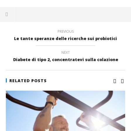
M
Facebook
su
(Si
(Si
LinkedIn
apre
Spat
apre
(Si
in
in
apre
una
una
in
nuova
nuova
una
finestra)
finestra)
nuova
finestra)
PREVIOUS
Le tante speranze delle ricerche sui probiotici
NEXT
Diabete di tipo 2, concentratevi sulla colazione
RELATED POSTS