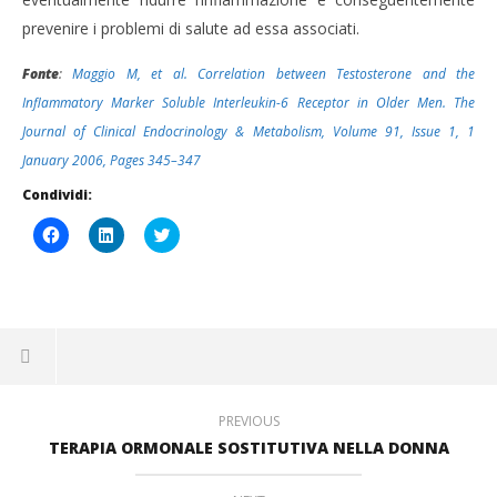
prevenire i problemi di salute ad essa associati.
Fonte
:
Maggio M, et al. Correlation between Testosterone and the
Inflammatory Marker Soluble Interleukin-6 Receptor in Older Men. The
Journal of Clinical Endocrinology & Metabolism, Volume 91, Issue 1, 1
January 2006, Pages 345–347
Condividi:
Fai
Fai
Click
clic
clic
to
per
qui
share
condividere
per
on
su
condividere
Twitter
Facebook
su
(Si
(Si
LinkedIn
apre
apre
(Si
in
in
apre
una
una
in
nuova
nuova
una
finestra)
finestra)
nuova
finestra)
PREVIOUS
TERAPIA ORMONALE SOSTITUTIVA NELLA DONNA