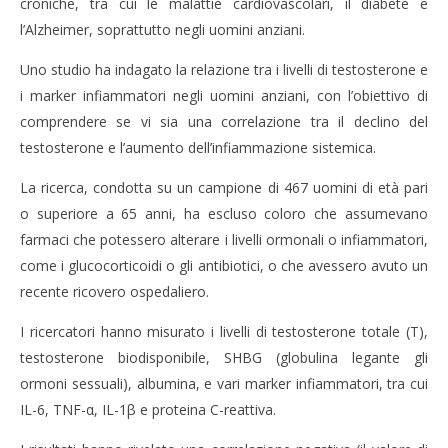
croniche, tra cui le malattie cardiovascolari, il diabete e
2025
202
l’Alzheimer, soprattutto negli uomini anziani.
Massimo
M
Spattini
Spat
Uno studio ha indagato la relazione tra i livelli di testosterone e
i marker infiammatori negli uomini anziani, con l’obiettivo di
comprendere se vi sia una correlazione tra il declino del
testosterone e l’aumento dell’infiammazione sistemica.
La ricerca, condotta su un campione di 467 uomini di età pari
o superiore a 65 anni, ha escluso coloro che assumevano
farmaci che potessero alterare i livelli ormonali o infiammatori,
come i glucocorticoidi o gli antibiotici, o che avessero avuto un
recente ricovero ospedaliero.
I ricercatori hanno misurato i livelli di testosterone totale (T),
testosterone biodisponibile, SHBG (globulina legante gli
ormoni sessuali), albumina, e vari marker infiammatori, tra cui
IL-6, TNF-α, IL-1β e proteina C-reattiva.