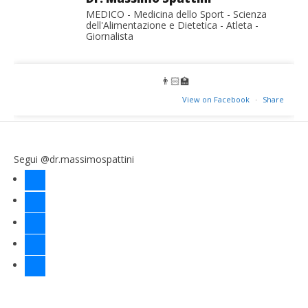
MEDICO - Medicina dello Sport - Scienza
dell'Alimentazione e Dietetica - Atleta -
Giornalista
👨🏻‍🏫
View on Facebook
·
Share
Segui @dr.massimospattini
facebook
twitter
instagram
linkedin
youtube