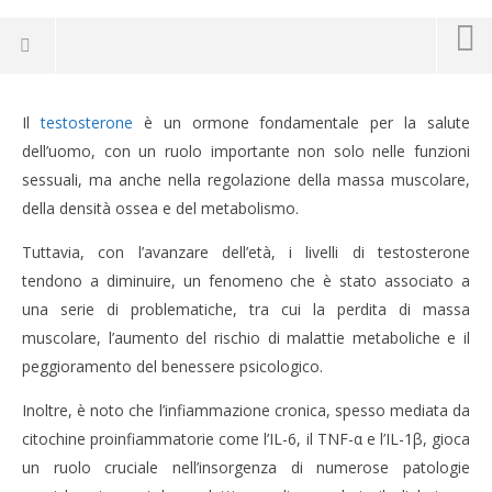
Il
testosterone
è un ormone fondamentale per la salute
dell’uomo, con un ruolo importante non solo nelle funzioni
sessuali, ma anche nella regolazione della massa muscolare,
della densità ossea e del metabolismo.
Tuttavia, con l’avanzare dell’età, i livelli di testosterone
tendono a diminuire, un fenomeno che è stato associato a
una serie di problematiche, tra cui la perdita di massa
muscolare, l’aumento del rischio di malattie metaboliche e il
peggioramento del benessere psicologico.
NOW VIEWING
Inoltre, è noto che l’infiammazione cronica, spesso mediata da
BASSO TESTOSTERONE CORRELATO
CA
citochine proinfiammatorie come l’IL-6, il TNF-α e l’IL-1β, gioca
ALL’INFIAMMAZIONE
RE
un ruolo cruciale nell’insorgenza di numerose patologie
7
7
Ottobre
Ott