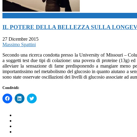
now playing
IL POTERE DELLA BELLEZZA SULLA LONGE
27 Dicembre 2015
Massimo Spattini
Secondo una ricerca condotta presso la University of Missouri – Colum
a soggetti test due tipi di colazione: una povera di proteine (13g) ed
alleviare la sensazione di fame predisponendo a mangiare meno per i
importantissimo nel metabolismo del glucosio in quanto aiutano a sensi
sono state osservate oscillazioni dei livelli di glucosio associate ad a
Condividi:
Fai
Fai
Click
clic
clic
to
per
qui
share
condividere
per
on
su
condividere
Twitter
Facebook
su
(Si
(Si
LinkedIn
apre
apre
(Si
in
in
apre
una
una
in
nuova