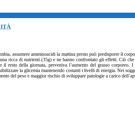
VITÀ
bia, assumere amminoacidi la mattina presto può predisporre il corpo a 
 una ricca di nutrienti (35g) e ne hanno confrontato gli effetti. Ciò ch
l resto della giornata, preveniva l’aumento del grasso corporeo. I r
bilizzare la glicemia mantenendo costanti i livelli di energia. Nei sogg
umento del peso e maggior rischio di sviluppare patologie a carico dell’a