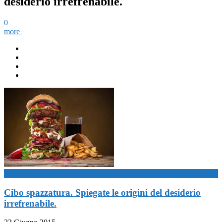
desiderio irrefrenabile.
0
more
now viewing
Cibo spazzatura. Spiegate le origini del desiderio
irrefrenabile.