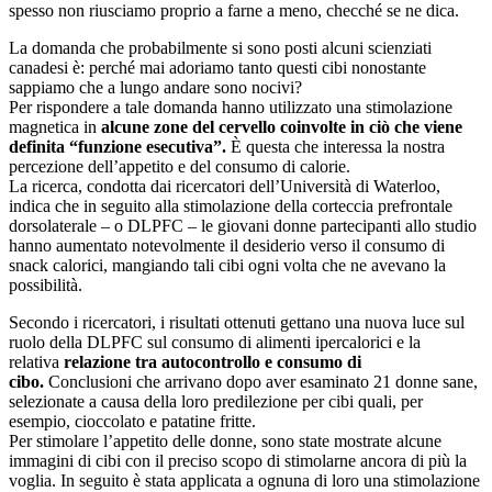
spesso non riusciamo proprio a farne a meno, checché se ne dica.
La domanda che probabilmente si sono posti alcuni scienziati
canadesi è: perché mai adoriamo tanto questi cibi nonostante
sappiamo che a lungo andare sono nocivi?
Per rispondere a tale domanda hanno utilizzato una stimolazione
magnetica in
alcune zone del cervello coinvolte in ciò che viene
definita “funzione esecutiva”.
È questa che interessa la nostra
percezione dell’appetito e del consumo di calorie.
La ricerca, condotta dai ricercatori dell’Università di Waterloo,
indica che in seguito alla stimolazione della corteccia prefrontale
dorsolaterale – o DLPFC – le giovani donne partecipanti allo studio
hanno aumentato notevolmente il desiderio verso il consumo di
snack calorici, mangiando tali cibi ogni volta che ne avevano la
possibilità.
Secondo i ricercatori, i risultati ottenuti gettano una nuova luce sul
ruolo della DLPFC sul consumo di alimenti ipercalorici e la
relativa
relazione tra autocontrollo e consumo di
cibo.
Conclusioni che arrivano dopo aver esaminato 21 donne sane,
selezionate a causa della loro predilezione per cibi quali, per
esempio, cioccolato e patatine fritte.
Per stimolare l’appetito delle donne, sono state mostrate alcune
immagini di cibi con il preciso scopo di stimolarne ancora di più la
voglia. In seguito è stata applicata a ognuna di loro una stimolazione