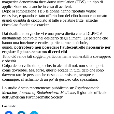
magnetica denominata theta-burst stimulation (TBS), un tipo di
applicazione usata anche in caso di acufeni.
Dopo la stimolazione TBS le donne hanno riportato voglie
eccessive, e quando è stato offerto loro del cibo hanno consumato
grandi quantità di cioccolato al latte e patatine fritte, anziché
cioccolato fondente e cracker.
Dai risultati emerge che vi è una prova diretta che la DLPFC è
direttamente coinvolta nel desiderio degli alimenti. Le persone che
hanno una funzione esecutiva particolarmente debole,
quindi,
potrebbero non possedere l’autocontrollo necessario per
regolare il giusto consumo di certi cibi
.
Tutto ciò rende tali soggetti particolarmente vulnerabili a sovrappeso
e obesità.
Colpa del cervello dunque che, in alcuni di noi, non si comporta
come dovrebbe. Ma, forse, questo accade in tutti, dato che sono
davvero rare le persone che riescono a resistere, sempre e
comunque, al richiamo di un po’ di gustoso cibo spazzatura.
Lo studio è stato recentemente pubblicato su:
Psychosomatic
Medicine, Journal of Biobehavioral Medicine
, il giornale ufficiale
dell’American Psychosomatic Society.
Condividi: