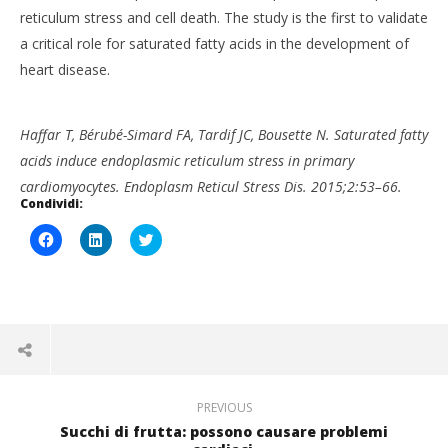
Massimo
Giu
reticulum stress and cell death. The study is the first to validate
Spattini
201
M
a critical role for saturated fatty acids in the development of
Spat
heart disease.
VIEW NEWS SOURCE…
Haffar T, Bérubé-Simard FA, Tardif JC, Bousette N. Saturated fatty
acids induce endoplasmic reticulum stress in primary
cardiomyocytes. Endoplasm Reticul Stress Dis. 2015;2:53–66.
Condividi:
Fai
Fai
Click
clic
clic
to
per
qui
share
condividere
per
on
su
condividere
Twitter
Facebook
su
(Si
(Si
LinkedIn
apre
apre
(Si
in
in
apre
una
una
in
nuova
nuova
una
finestra)
finestra)
nuova
finestra)
PREVIOUS
Succhi di frutta: possono causare problemi