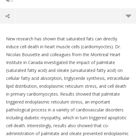
0
New research has shown that saturated fats can directly
induce cell death in heart muscle cells (cardiomyoctes). Dr.
Nicolas Bousette and colleagues from the Montreal Heart
Institute in Canada investigated the impact of palmitate
(saturated fatty acid) and oleate (unsaturated fatty acid) on
cellular fatty acid absorption, triglyceride synthesis, intracellular
lipid distribution, endoplasmic reticulum stress, and cell death
in primary cardiomyocytes. Results showed that palmitate
triggered endoplasmic reticulum stress, an important
NOW VIEWING
pathological process in a variety of cardiovascular disorders
Saturated Fats Linked to Heart Damage.
including diabetic myopathy, which in turn triggered apoptotic
CA
22
cell death. Interestingly, results also showed that co-
RE
Giugno
administration of palmitate and oleate prevented endoplasmic
22
2015