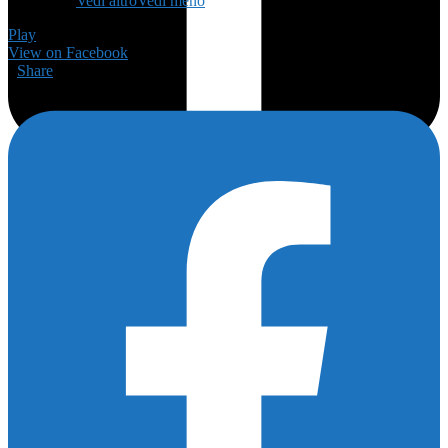
👨🏻‍🏫
...
Vedi altro
Vedi meno
Play
View on Facebook
·
Share
175