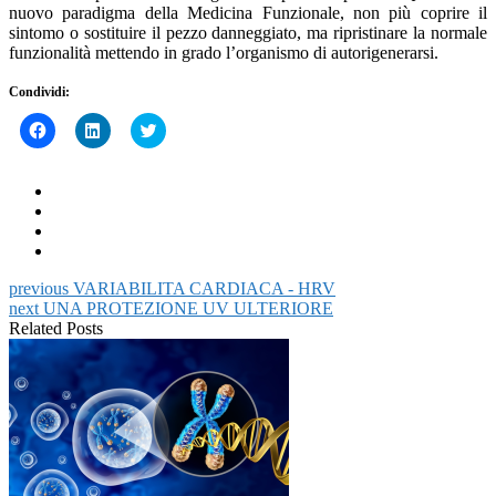
nuovo paradigma della Medicina Funzionale, non più coprire il
sintomo o sostituire il pezzo danneggiato, ma ripristinare la normale
funzionalità mettendo in grado l’organismo di autorigenerarsi.
Condividi:
Fai
Fai
Click
clic
clic
to
per
qui
share
condividere
per
on
su
condividere
Twitter
Facebook
su
(Si
(Si
LinkedIn
apre
apre
(Si
in
in
apre
una
una
in
nuova
nuova
una
finestra)
finestra)
nuova
previous
VARIABILITA CARDIACA - HRV
finestra)
next
UNA PROTEZIONE UV ULTERIORE
Related Posts