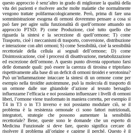
questo approccio è senz’altro in grado di migliorare la qualità della
vita dei pazienti e risolvere anche molte malattie che normalmente
vengono trattate polifarmacologicamente. Però, prima di fare una
somministrazione esogena di ormoni dovremmo pensare a cosa si
può fare per agire sulla funzionalità di quell’ormone attuando un
approccio PTSD: P) come Produzione, cioè tutto quello che
riguarda la sintesi e la secrezione di quell’ormone; T) come
Trasporto, cioè i meccanismi di trasporto, conversione, distribuzione
e interazione con altri ormoni; S) come Sensibilità, cioè la sensibilità
recettoriale della cellula ai segnali dell’ormone; D) come
Disintossicazione, cioè i processi di disattivazione, metabolizzazione
ed escrezione dell’ormone. A questo punto diventa opportuno farsi
delle domande quali: può essere la carenza di tirosina e triptofano
rispettivamente alla base di un deficit di ormoni tiroidei e serotonina?
Può un’infiammazione intaccare la sintesi di un ormone come per
esempio nella tiroidite autoimmune, può la molecola di trasporto di
un ormone dalle sue ghiandole d’azione al tessuto bersaglio
influenzarne l’efficacia e noi possiamo influenzare i livelli di ormoni
liberi, l’ormone viene trasformato in maniera corretta, per esempio il
T4 in T3 o in T3 inverso e noi possiamo modulare ciò, se il
problema è la resistenza ormonale ci sono fattori nutrizionali,
integratori, strategie che possono aumentare la sensibilità
recettoriale? Bene, queste sono le domande che un esperto di
Medicina Funzionale si deve fare, questo significa cercare di
risolvere il problema all’origine e capirne il perché. Questo è il