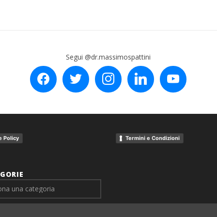
Segui @dr.massimospattini
facebook
twitter
instagram
linkedin
youtube
 Policy
Termini e Condizioni
GORIE