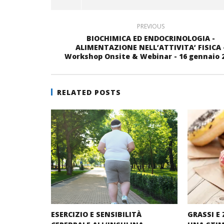
nuova
una
finestra)
finestra)
nuova
finestra)
PREVIOUS
BIOCHIMICA ED ENDOCRINOLOGIA -
ALIMENTAZIONE NELL’ATTIVITA’ FISICA 
Workshop Onsite & Webinar - 16 gennaio 
RELATED POSTS
ESERCIZIO E SENSIBILITÀ
GRASSI E