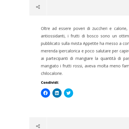
Oltre ad essere poveri di zuccheri e calorie,
antiossidanti, i frutti di bosco sono un otti
pubblicato sulla rivista Appetite ha messo a co
merenda ipercalorica e poco salutare per capi
ai partecipanti di mangiare la quantità di pa
NOW VIEWING
mangiato i frutti rossi, aveva molta meno 
chilocalorie.
FRUTTI DI BOSCO: SNACK
CARNE E
Condividi:
LEGGERO E SALUTARE
CHE CAM
3
3
Fai
Fai
Click
Gennaio
Gennaio
clic
clic
to
per
qui
share
2016
2016
condividere
per
on
Massimo
Massim
su
condividere
Twitter
Spattini
Spattini
Facebook
su
(Si
(Si
LinkedIn
apre
apre
(Si
in
in
apre
una
una
in
nuova