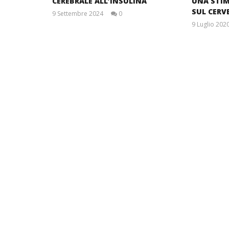
CEREBRALE ALL’INSULINA
UNA STIM
SUL CERV
9 Settembre 2024
0
Redazione
9 Luglio 202