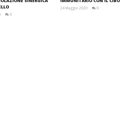
OLAZIONE SINERGICA
IMMUNITARIO CON IL CIBO
ELLO
24 Maggio 2020
0
Massimo
0
0
Spattini
Massimo
Spattini