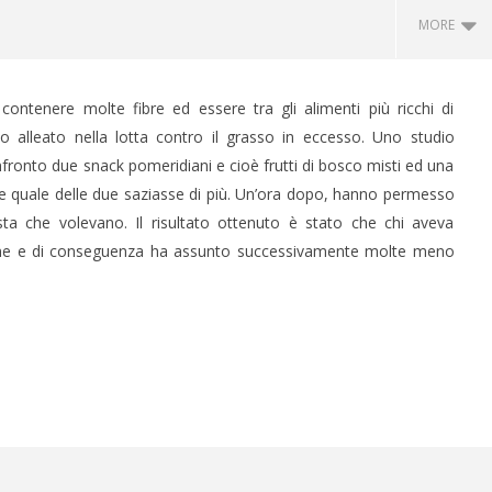
MORE
 contenere molte fibre ed essere tra gli alimenti più ricchi di
mo alleato nella lotta contro il grasso in eccesso. Uno studio
nfronto due snack pomeridiani e cioè frutti di bosco misti ed una
re quale delle due saziasse di più. Un’ora dopo, hanno permesso
sta che volevano. Il risultato ottenuto è stato che chi aveva
fame e di conseguenza ha assunto successivamente molte meno
 CERVELLO: IL GENE
IL POTERE DELLA BELLEZZA
BIA LE REGOLE
SULLA LONGEVITÀ
3
Gennaio
2016
o
Massimo
Spattini