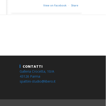
View on Facebook
·
Share
CONTATTI
Galleria Crocetta, 10/A
43126 Parma
spattini-studio@libero.it