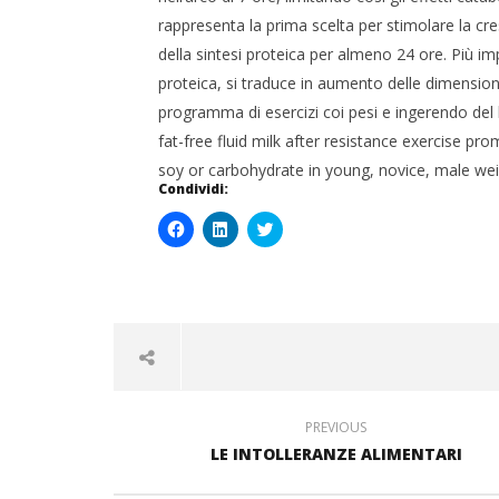
rappresenta la prima scelta per stimolare la 
della sintesi proteica per almeno 24 ore. Più im
proteica, si traduce in aumento delle dimensioni 
programma di esercizi coi pesi e ingerendo del
fat-free fluid milk after resistance exercise 
soy or carbohydrate in young, novice, male weigh
Condividi:
Fai
Fai
Click
clic
clic
to
per
qui
share
condividere
per
on
su
condividere
Twitter
Facebook
su
(Si
(Si
LinkedIn
apre
apre
(Si
in
in
apre
una
una
in
nuova
nuova
una
finestra)
finestra)
nuova
finestra)
PREVIOUS
LE INTOLLERANZE ALIMENTARI