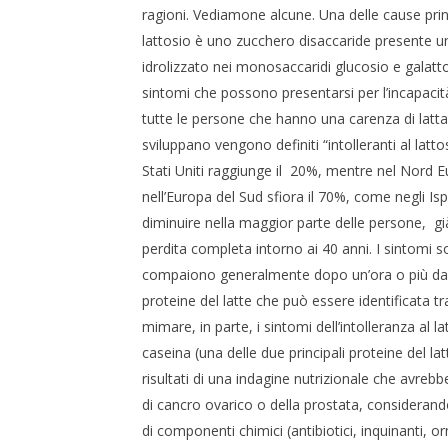
ragioni. Vediamone alcune. Una delle cause princip
lattosio è uno zucchero disaccaride presente un
idrolizzato nei monosaccaridi glucosio e galattosi
sintomi che possono presentarsi per l’incapacità 
tutte le persone che hanno una carenza di lattas
sviluppano vengono definiti “intolleranti al latto
Stati Uniti raggiunge il 20%, mentre nel Nord Eu
nell’Europa del Sud sfiora il 70%, come negli Ispan
diminuire nella maggior parte delle persone, già
perdita completa intorno ai 40 anni. I sintomi 
compaiono generalmente dopo un’ora o più dall’in
proteine del latte che può essere identificata t
mimare, in parte, i sintomi dell’intolleranza al 
caseina (una delle due principali proteine del l
risultati di una indagine nutrizionale che avrebb
di cancro ovarico o della prostata, considerando a
di componenti chimici (antibiotici, inquinanti, o