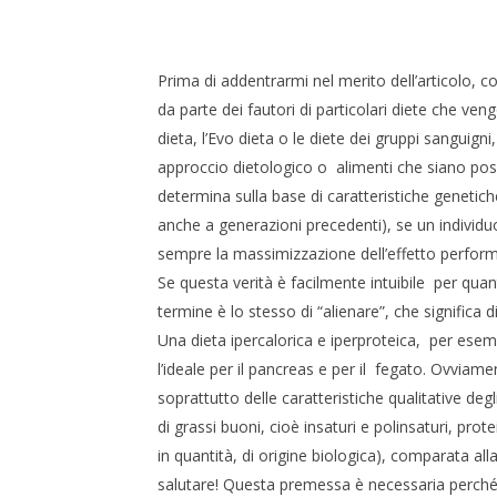
IL LATTE FA BENE AI MUSCOLI
2
Settembre
2015
Prima di addentrarmi nel merito dell’articolo,
Redazione
da parte dei fautori di particolari diete che ve
dieta, l’Evo dieta o le diete dei gruppi sanguig
approccio dietologico o alimenti che siano posit
determina sulla base di caratteristiche genetiche
anche a generazioni precedenti), se un indivi
CARNE E
CHE CAM
sempre la massimizzazione dell’effetto performan
2
Se questa verità è facilmente intuibile per quant
Settembre
termine è lo stesso di “alienare”, che significa
2015
Redazio
Una dieta ipercalorica e iperproteica, per es
l’ideale per il pancreas e per il fegato. Ovviame
soprattutto delle caratteristiche qualitative deg
di grassi buoni, cioè insaturi e polinsaturi, pro
in quantità, di origine biologica), comparata al
salutare! Questa premessa è necessaria perché 