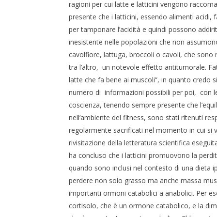
ragioni per cui latte e latticini vengono racco
presente che i latticini, essendo alimenti acidi, f
per tamponare l’acidità e quindi possono addiritt
inesistente nelle popolazioni che non assumono i
cavolfiore, lattuga, broccoli o cavoli, che sono
tra l’altro, un notevole effetto antitumorale.
latte che fa bene ai muscoli”, in quanto credo 
numero di informazioni possibili per poi, con 
coscienza, tenendo sempre presente che l’equilibr
nell’ambiente del fitness, sono stati ritenuti r
regolarmente sacrificati nel momento in cui si v
rivisitazione della letteratura scientifica esegui
ha concluso che i latticini promuovono la perd
quando sono inclusi nel contesto di una dieta i
perdere non solo grasso ma anche massa muscola
importanti ormoni catabolici a anabolici. Per e
cortisolo, che è un ormone catabolico, e la dim