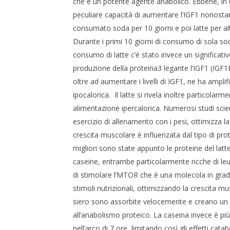
che è un potente agente anabolico. Ebbene, in un
peculiare capacità di aumentare l’IGF1 nonostan
consumato soda per 10 giorni e poi latte per alt
Durante i primi 10 giorni di consumo di sola sod
consumo di latte c’è stato invece un significat
produzione della proteina3 legante l’IGF1 (IGF1BP3
oltre ad aumentare i livelli di IGF1, ne ha amplif
ipocalorica. Il latte si rivela inoltre particol
alimentazione ipercalorica. Numerosi studi scie
esercizio di allenamento con i pesi, ottimizza l
crescita muscolare è influenzata dal tipo di pro
migliori sono state appunto le proteine del latte
caseine, entrambe particolarmente ricche di leu
di stimolare l’MTOR che è una molecola in grado 
stimoli nutrizionali, ottimizzando la crescita mus
siero sono assorbite velocemente e creano un p
all’anabolismo proteico. La caseina invece è più 
nell’arco di 7 ore, limitando così gli effetti catabo