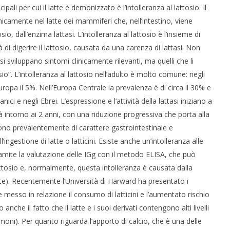
ali per cui il latte è demonizzato è l’intolleranza al lattosio. Il
icamente nel latte dei mammiferi che, nell’intestino, viene
o, dall’enzima lattasi. L’intolleranza al lattosio è l’insieme di
di digerire il lattosio, causata da una carenza di lattasi. Non
i sviluppano sintomi clinicamente rilevanti, ma quelli che li
sio”. L’intolleranza al lattosio nell’adulto è molto comune: negli
ropa il 5%. Nell’Europa Centrale la prevalenza è di circa il 30% e
ici e negli Ebrei. L’espressione e l’attività della lattasi iniziano a
 intorno ai 2 anni, con una riduzione progressiva che porta alla
sono prevalentemente di carattere gastrointestinale e
gestione di latte o latticini. Esiste anche un’intolleranza alle
ramite la valutazione delle IGg con il metodo ELISA, che può
lattosio e, normalmente, questa intolleranza è causata dalla
atte). Recentemente l’Università di Harward ha presentato i
e messo in relazione il consumo di latticini e l’aumentato rischio
nche il fatto che il latte e i suoi derivati contengono alti livelli
rmoni). Per quanto riguarda l’apporto di calcio, che è una delle