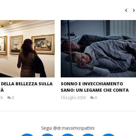
E DELLA BELLEZZA SULLA
SONNO E INVECCHIAMENTO
TÀ
SANO: UN LEGAME CHE CONTA
26
0
16 Luglio 2026
0
Massimo
Massimo
Spattini
Spattini
Segui @dr.massimospattini