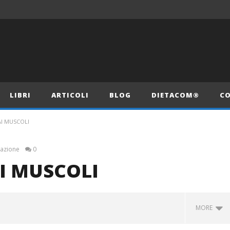
LIBRI
ARTICOLI
BLOG
DIETACOM®
CO
AI MUSCOLI
azione
0
AI MUSCOLI
MORE