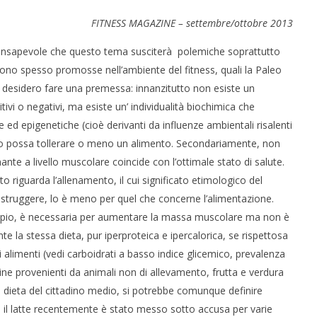
FITNESS MAGAZINE – settembre/ottobre 2013
 consapevole che questo tema susciterà polemiche soprattutto
ngono spesso promosse nell’ambiente del fitness, quali la Paleo
ni, desidero fare una premessa: innanzitutto non esiste un
ivi o negativi, ma esiste un’ individualità biochimica che
 ed epigenetiche (cioè derivanti da influenze ambientali risalenti
duo possa tollerare o meno un alimento. Secondariamente, non
 CERVELLO: IL GENE
IL POTERE DELLA BELLEZZA
BIA LE REGOLE
SULLA LONGEVITÀ
te a livello muscolare coincide con l’ottimale stato di salute.
2
o riguarda l’allenamento, il cui significato etimologico del
Settembre
 distruggere, lo è meno per quel che concerne l’alimentazione.
2015
ne
Redazione
empio, è necessaria per aumentare la massa muscolare ma non è
nte la stessa dieta, pur iperproteica e ipercalorica, se rispettosa
li alimenti (vedi carboidrati a basso indice glicemico, prevalenza
teine provenienti da animali non di allevamento, frutta e verdura
la dieta del cittadino medio, si potrebbe comunque definire
il latte recentemente è stato messo sotto accusa per varie