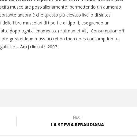
crescita muscolare post-allenamento, permettendo un aumento
portante ancora è che questo più elevato livello di sintesi
delle fibre muscolari di tipo I e di tipo II, eseguendo un
 latte dopo ogni allenamento. (Hatman et All., Consumption off
promote greater lean mass accretion then does consumption of
tlifter – Am.j.clin.nutr. 2007.
NEXT
LA STEVIA REBAUDIANA