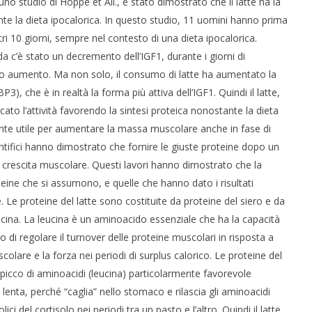
o studio di Hoppe et All., è stato dimostrato che il latte ha la
te la dieta ipocalorica. In questo studio, 11 uomini hanno prima
ri 10 giorni, sempre nel contesto di una dieta ipocalorica.
a c’è stato un decremento dell’IGF1, durante i giorni di
ivo aumento. Ma non solo, il consumo di latte ha aumentato la
), che è in realtà la forma più attiva dell’IGF1. Quindi il latte,
icato l’attività favorendo la sintesi proteica nonostante la dieta
armente utile per aumentare la massa muscolare anche in fase di
ntifici hanno dimostrato che fornire le giuste proteine dopo un
a crescita muscolare. Questi lavori hanno dimostrato che la
teine che si assumono, e quelle che hanno dato i risultati
. Le proteine del latte sono costituite da proteine del siero e da
cina. La leucina è un aminoacido essenziale che ha la capacità
di regolare il turnover delle proteine muscolari in risposta a
colare e la forza nei periodi di surplus calorico. Le proteine del
icco di aminoacidi (leucina) particolarmente favorevole
lenta, perché “caglia” nello stomaco e rilascia gli aminoacidi
lici del cortisolo nei periodi tra un pasto e l’altro. Quindi il latte