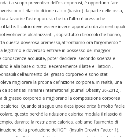
mandati a scopo preventivo dell’osteoporosi, è opportuno fare
avoriscono il rilascio di ione calcio (basico) da parte delle ossa,
ura favorire l’osteoporosi, che tra l’altro è pressoché
l latte. Il calcio deve essere invece apportato da alimenti quali
 notevolmente alcalinizzanti , soprattutto i broccoli che hanno,
 Fatta questa doverosa premessa,affrontiamo ora l’argomento “
sia legittimo e doveroso entrare in possesso del maggior
le conoscenze acquisite, poter decidere secondo scienza e
io è alla base di tutto. Recentemente il latte e i latticini,
esponsabili dell’aumento del grasso corporeo e sono stati
oleva migliorare la propria definizione corporea. In realtà, una
ta da scienziati Iraniani (International Journal Obesity 36-2012),
ita di grasso corporeo e migliorano la composizione corporea
pocalorica. Quando si segue una dieta ipocalorica è molto facile
re, questo perché la riduzione calorica modula il rilascio di
sempio, durante la restrizione calorica, abbiamo l’aumento di
inuzione della produzione dell’IGF1 (Insulin Growth Factor 1),