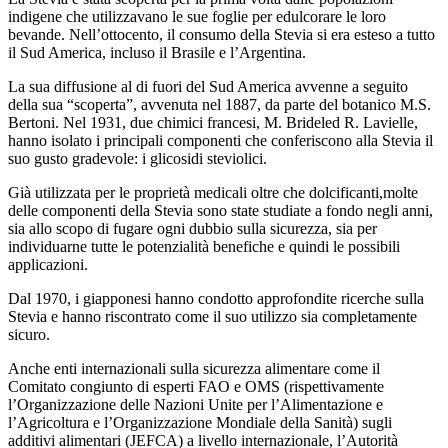
indigene che utilizzavano le sue foglie per edulcorare le loro
bevande. Nell’ottocento, il consumo della Stevia si era esteso a tutto
il Sud America, incluso il Brasile e l’Argentina.
La sua diffusione al di fuori del Sud America avvenne a seguito
della sua “scoperta”, avvenuta nel 1887, da parte del botanico M.S.
Bertoni. Nel 1931, due chimici francesi, M. Brideled R. Lavielle,
hanno isolato i principali componenti che conferiscono alla Stevia il
suo gusto gradevole: i glicosidi steviolici.
Già utilizzata per le proprietà medicali oltre che dolcificanti,molte
delle componenti della Stevia sono state studiate a fondo negli anni,
sia allo scopo di fugare ogni dubbio sulla sicurezza, sia per
individuarne tutte le potenzialità benefiche e quindi le possibili
applicazioni.
Dal 1970, i giapponesi hanno condotto approfondite ricerche sulla
Stevia e hanno riscontrato come il suo utilizzo sia completamente
sicuro.
Anche enti internazionali sulla sicurezza alimentare come il
Comitato congiunto di esperti FAO e OMS (rispettivamente
l’Organizzazione delle Nazioni Unite per l’Alimentazione e
l’Agricoltura e l’Organizzazione Mondiale della Sanità) sugli
additivi alimentari (JEFCA) a livello internazionale, l’Autorità