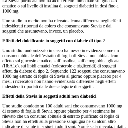
La Stevia purificata non ha alcun effetto immediato sul glucosio
ematico o sul livello di insulina di soggetti diabetici in dosi fino a
1000 mg.
Uno studio in merito non ha rilevato alcuna differenza negli effetti
indesiderati riportati da coloro che consumavano Stevia e dai
soggetti che assumevano, invece, un placebo.
Effetti del dolcificante in soggetti con diabete di tipo 2
Uno studio randomizzato in cieco ha messo in evidenza come un
consumo abituale dell’estratto di foglia di Stevia non abbia alcun
effetto sul glucosio ematico, sull’insulina, sull’emoglobina glicata
(HbA1c), sui lipidi ematici (colesterolo e trigliceridi) di soggetti
affetti da diabete di tipo 2. Seguendo 122 soggetti che consumavano
1000 mg estratto di foglia di Stevia al giorno oppure placebo per 4
mesi, i ricercatori non hanno evidenziato differenze negli effetti
indesiderati riportati dalle due categorie di soggetti.
Effetti della Stevia in soggetti adulti non diabetici
Uno studio condotto su 100 adulti sani che consumavano 1000 mg
di estratto di foglia di Stevia oppure placebo per 4 settimane ha
rilevato che un consumo abituale di estratto purificato di foglia di
Stevia non ha effetti sulla pressione sanguigna né su alcun altro
indicatore di salute in soggetti adulti sani. Non è stata rilevata, infatti,