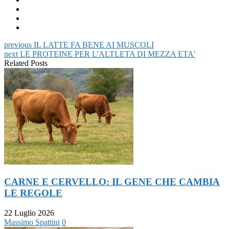
Facebook
su
(Si
(Si
LinkedIn
apre
apre
(Si
in
in
apre
una
una
in
nuova
nuova
una
finestra)
finestra)
nuova
previous
IL LATTE FA BENE AI MUSCOLI
finestra)
next
LE PROTEINE PER L'ALTLETA DI MEZZA ETA'
Related Posts
CARNE E CERVELLO: IL GENE CHE CAMBIA
LE REGOLE
22 Luglio 2026
Massimo Spattini
0