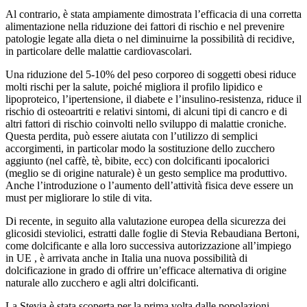
Al contrario, è stata ampiamente dimostrata l’efficacia di una corretta
alimentazione nella riduzione dei fattori di rischio e nel prevenire
patologie legate alla dieta o nel diminuirne la possibilità di recidive,
in particolare delle malattie cardiovascolari.
Una riduzione del 5-10% del peso corporeo di soggetti obesi riduce
molti rischi per la salute, poiché migliora il profilo lipidico e
lipoproteico, l’ipertensione, il diabete e l’insulino-resistenza, riduce il
rischio di osteoartriti e relativi sintomi, di alcuni tipi di cancro e di
altri fattori di rischio coinvolti nello sviluppo di malattie croniche.
Questa perdita, può essere aiutata con l’utilizzo di semplici
accorgimenti, in particolar modo la sostituzione dello zucchero
aggiunto (nel caffè, tè, bibite, ecc) con dolcificanti ipocalorici
(meglio se di origine naturale) è un gesto semplice ma produttivo.
Anche l’introduzione o l’aumento dell’attività fisica deve essere un
must per migliorare lo stile di vita.
Di recente, in seguito alla valutazione europea della sicurezza dei
glicosidi steviolici, estratti dalle foglie di Stevia Rebaudiana Bertoni,
come dolcificante e alla loro successiva autorizzazione all’impiego
in UE , è arrivata anche in Italia una nuova possibilità di
dolcificazione in grado di offrire un’efficace alternativa di origine
naturale allo zucchero e agli altri dolcificanti.
La Stevia è stata scoperta per la prima volta dalle popolazioni