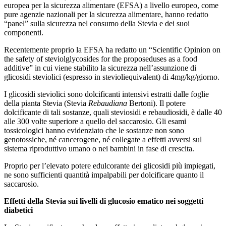
europea per la sicurezza alimentare (EFSA) a livello europeo, come
pure agenzie nazionali per la sicurezza alimentare, hanno redatto
“panel” sulla sicurezza nel consumo della Stevia e dei suoi
componenti.
Recentemente proprio la EFSA ha redatto un “Scientific Opinion on
the safety of steviolglycosides for the proposeduses as a food
additive” in cui viene stabilito la sicurezza nell’assunzione di
glicosidi steviolici (espresso in stevioliequivalent) di 4mg/kg/giorno.
I glicosidi steviolici sono dolcificanti intensivi estratti dalle foglie
della pianta Stevia (Stevia
Rebaudiana
Bertoni). Il potere
dolcificante di tali sostanze, quali steviosidi e rebaudiosidi, è dalle 40
alle 300 volte superiore a quello del saccarosio. Gli esami
tossicologici hanno evidenziato che le sostanze non sono
genotossiche, né cancerogene, né collegate a effetti avversi sul
sistema riproduttivo umano o nei bambini in fase di crescita.
Proprio per l’elevato potere edulcorante dei glicosidi più impiegati,
ne sono sufficienti quantità impalpabili per dolcificare quanto il
saccarosio.
Effetti della Stevia sui livelli di glucosio ematico nei soggetti
diabetici