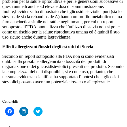
problemi per la salute riproduttiva e per le generazioni successive di
questi animali anche ad elevate dosi di somministrazione.
Inoltre,l’evidenza ha dimostrato che i glicosidi steviolici puri (sia lo
stevioside sia la rebaudioside A) hanno un profilo metabolico e una
farmacocinetica simile nei ratti e negli umani, per cui un report
sottoposto all’FDA puntualizza che l’utilizzo di stevia non si pone
come un rischio per la salute riproduttiva umana ed è quindi il suo
uso sicuro anche durante lagravidanza.
Effetti allergizzanti/tossici degli estratti di Stevia
Secondo un report sottoposto alla FDA non si sono evidenziati
dubbi sulla possibile allergenicità o tossicità dei prodotti di
degradazione o dei glicosidisteviolici presenti nel prodotto. Secondo
la completezza dei dati disponibili, si è concluso, pertanto, che
nessuna evidenza scientifica ha supportato l’ipotesi che i glicosidi
steviolici,possano avere un potenziale tossico o allergizzante.
Condividi:
Fai
Fai
Click
clic
clic
to
per
qui
share
condividere
per
on
su
condividere
Twitter