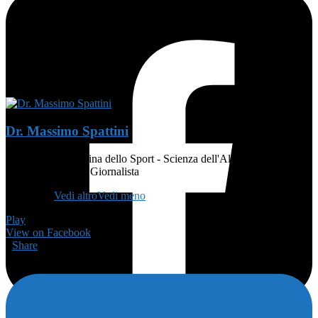
Dr. Massimo Spattini
MEDICO - Medicina dello Sport - Scienza dell'Alimentazione e
Dietetica - Atleta - Giornalista
👨🏻‍🏫
...
Vedi altro
Vedi meno
Play
View on Facebook
·
Share