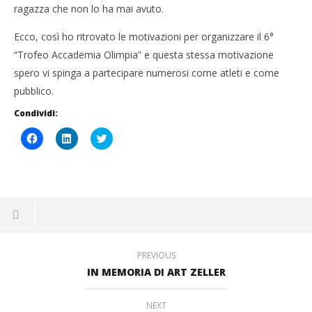
ragazza che non lo ha mai avuto.
Ecco, così ho ritrovato le motivazioni per organizzare il 6°
“Trofeo Accademia Olimpia” e questa stessa motivazione
spero vi spinga a partecipare numerosi come atleti e come
pubblico.
Condividi:
Fai
Fai
Click
clic
clic
to
per
qui
share
condividere
per
on
su
condividere
Twitter
Facebook
su
(Si
(Si
LinkedIn
apre
apre
(Si
in
in
apre
una
una
in
nuova
nuova
una
finestra)
finestra)
nuova
finestra)
PREVIOUS
IN MEMORIA DI ART ZELLER
NEXT