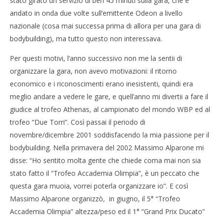
stato girato un servizio di ben 45 minuti sulla gara, che è
andato in onda due volte sull’emittente Odeon a livello
nazionale (cosa mai successa prima di allora per una gara di
bodybuilding), ma tutto questo non interessava.
Per questi motivi, l’anno successivo non me la sentii di
organizzare la gara, non avevo motivazioni: il ritorno
economico e i riconoscimenti erano inesistenti, quindi era
meglio andare a vedere le gare, e quell’anno mi divertii a fare il
giudice al trofeo Athenas, al campionato del mondo WBP ed al
trofeo “Due Torri”. Così passai il periodo di
novembre/dicembre 2001 soddisfacendo la mia passione per il
bodybuilding. Nella primavera del 2002 Massimo Alparone mi
disse: “Ho sentito molta gente che chiede coma mai non sia
stato fatto il “Trofeo Accademia Olimpia”, è un peccato che
questa gara muoia, vorrei poterla organizzare io”. E così
Massimo Alparone organizzò, in giugno, il 5° “Trofeo
Accademia Olimpia” altezza/peso ed il 1° “Grand Prix Ducato”