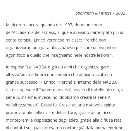
IL RITORNO ALLE ORIGINI E LE NUOVE APERTURE
Sportman & Fitness – 2002
3
Settembre
2015
Mi ricordo ancora quando nel 1997, dopo un corso
Redazione
dell’Accademia del Fitness, al quale avevano partecipato più di
cento corsisti, Enrico Veronese mi disse: “Perché non
organizziamo una gara altezza/peso per dare un riscontro
agonistico a quello che insegniamo nelle nostre lezioni?”.
Io risposi: “La NABBA è già da anni che organizza gare
altezza/peso e finora non sembra che abbiano avuto un
grande successo” – Enrico: “Perché all’interno della NABBA
l’altezza/peso è il “parente povero”, ovvero il fratello piccolo, la
CA
serie B, insieme, invece, noi dobbiamo creare la serie A
RE
nell’altezza/peso”. E così fu! Grazie ad una notevole spinta
3
Set
promozionale delle riviste del settore, grazie ad un ricco
201
montepremi a disposizione degli atleti, grazie alla diffusa rete
R
di contatti sui quali potevamo contare già dalla prima edizione,