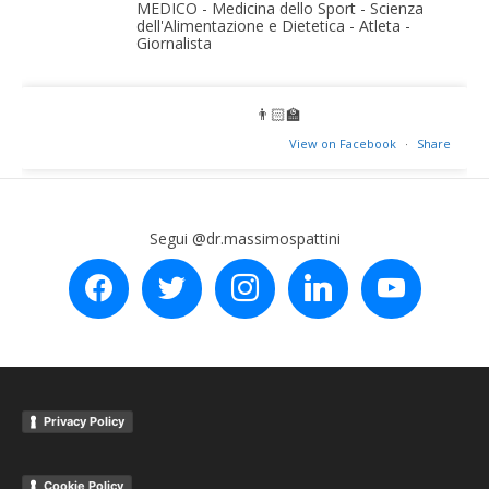
MEDICO - Medicina dello Sport - Scienza
dell'Alimentazione e Dietetica - Atleta -
Giornalista
👨🏻‍🏫
View on Facebook
·
Share
Segui @dr.massimospattini
facebook
twitter
instagram
linkedin
youtube
Privacy Policy
Cookie Policy