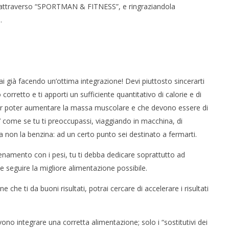
a attraverso “SPORTMAN & FITNESS”, e ringraziandola
.
ai già facendo un’ottima integrazione! Devi piuttosto sincerarti
rretto e ti apporti un sufficiente quantitativo di calorie e di
i per poter aumentare la massa muscolare e che devono essere di
o’ come se tu ti preoccupassi, viaggiando in macchina, di
 ma non la benzina: ad un certo punto sei destinato a fermarti.
lenamento con i pesi, tu ti debba dedicare soprattutto ad
 seguire la migliore alimentazione possibile.
che ti da buoni risultati, potrai cercare di accelerare i risultati
vono integrare una corretta alimentazione; solo i “sostitutivi dei