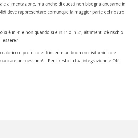
rmale alimentazione, ma anche di questi non bisogna abusarne in
solidi deve rappresentare comunque la maggior parte del nostro
i è in 4ª e non quando si è in 1ª o in 2ª, altrimenti c’è rischio
di essere?
o calorico e proteico e di inserire un buon multivitaminico e
ancare per nessuno!… Per il resto la tua integrazione è OK!