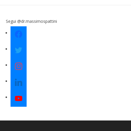
Spattini
Segui @dr.massimospattini
facebook
twitter
instagram
linkedin
youtube