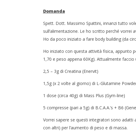
3
Settembre
2015
Domanda
Redazione
Spett. Dott. Massimo Spattini, innanzi tutto vole
sull’alimentazione. Le ho scritto perché vorrei av
Ho da poco iniziato a fare body building (da ci
CARNE E
Ho iniziato con questa attività fisica, appunto
CHE CAM
1,70 e peso appena 60Kg). Attualmente faccio us
3
Settembre
2,5 – 3g di Creatina (Enervit)
2015
Redazio
1,5g (x 2 volte al giorno) di L-Glutamine Powd
1 dose (circa 40g) di Mass Plus (Gym-line)
5 compresse (pari a 5g) di B.C.A.A.’s + B6 (Gene
Vorrei sapere se questi integratori sono adatti a
con altri) per l’aumento di peso e di massa.