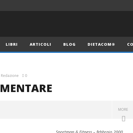
LIBRI
ARTICOLI
BLOG
DIETACOM®
CO
Redazione
0
IMENTARE
MORE
Sportman & Fitness – febbraio 2000