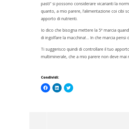
pasti” si possono considerare vicarianti la no
quanto, a mio parere, l’alimentazione coi cibi 
apporto di nutrienti.
Io dico che bisogna mettere la 5ª marcia quando s
di ingolfare la macchina!… In che marcia pensi 
Ti suggerisco quindi di controllare il tuo apport
multiminerale, che a mio parere non deve mai m
Condividi:
Fai
Fai
Click
clic
clic
to
per
qui
share
condividere
per
on
su
condividere
Twitter
Facebook
su
(Si
(Si
LinkedIn
apre
apre
(Si
in
in
apre
una
una
in
nuova
nuova
una
finestra)
finestra)
nuova