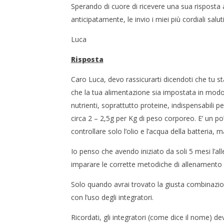
Sperando di cuore di ricevere una sua rispost
anticipatamente, le invio i miei più cordiali saluti
Luca
Risposta
Caro Luca, devo rassicurarti dicendoti che tu st
che la tua alimentazione sia impostata in modo co
nutrienti, soprattutto proteine, indispensabil
circa 2 – 2,5g per Kg di peso corporeo. E’ un p
controllare solo l’olio e l’acqua della batteria,
Io penso che avendo iniziato da soli 5 mesi l’al
imparare le corrette metodiche di allenamento e
Solo quando avrai trovato la giusta combinazione 
con l’uso degli integratori.
Ricordati, gli integratori (come dice il nome) de