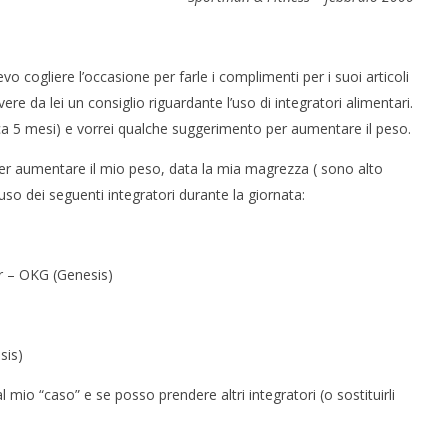
vo cogliere l’occasione per farle i complimenti per i suoi articoli
ere da lei un consiglio riguardante l’uso di integratori alimentari.
rca 5 mesi) e vorrei qualche suggerimento per aumentare il peso.
 CERVELLO: IL GENE
IL POTERE DELLA BELLEZZA
 per aumentare il mio peso, data la mia magrezza ( sono alto
BIA LE REGOLE
SULLA LONGEVITÀ
o dei seguenti integratori durante la giornata:
3
Settembre
2015
ne
Redazione
er – OKG (Genesis)
sis)
l mio “caso” e se posso prendere altri integratori (o sostituirli