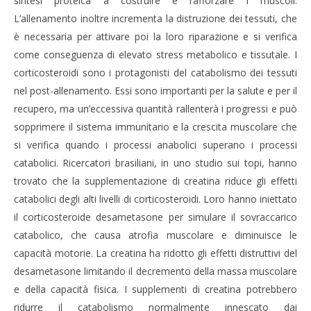
sintesi proteica a costruire e rafforzare i muscoli.
L’allenamento inoltre incrementa la distruzione dei tessuti, che
è necessaria per attivare poi la loro riparazione e si verifica
come conseguenza di elevato stress metabolico e tissutale. I
corticosteroidi sono i protagonisti del catabolismo dei tessuti
nel post-allenamento. Essi sono importanti per la salute e per il
recupero, ma un’eccessiva quantità rallenterà i progressi e può
NOW VIEWING
sopprimere il sistema immunitario e la crescita muscolare che
si verifica quando i processi anabolici superano i processi
LA CREATINA RIDUCE GLI EFFETTI DEI
CA
catabolici. Ricercatori brasiliani, in uno studio sui topi, hanno
CORTICOSTEROIDI DOPO L’ESERCIZIO FISICO
RE
trovato che la supplementazione di creatina riduce gli effetti
6
6
Maggio
Mag
catabolici degli alti livelli di corticosteroidi. Loro hanno iniettato
2019
201
il corticosteroide desametasone per simulare il sovraccarico
Massimo
M
Spattini
Spat
catabolico, che causa atrofia muscolare e diminuisce le
capacità motorie. La creatina ha ridotto gli effetti distruttivi del
desametasone limitando il decremento della massa muscolare
e della capacità fisica. I supplementi di creatina potrebbero
ridurre il catabolismo normalmente innescato dai