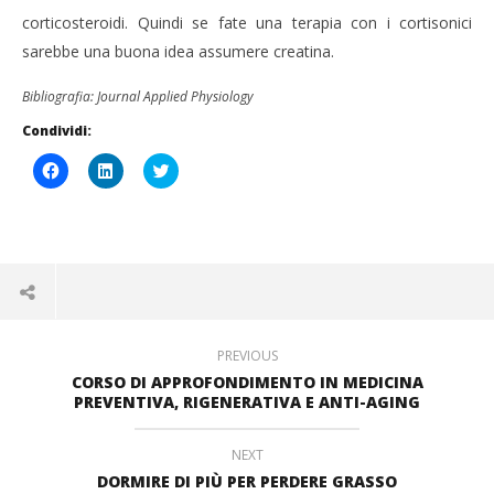
corticosteroidi. Quindi se fate una terapia con i cortisonici
sarebbe una buona idea assumere creatina.
Bibliografia: Journal Applied Physiology
Condividi:
Fai
Fai
Click
clic
clic
to
per
qui
share
condividere
per
on
su
condividere
Twitter
Facebook
su
(Si
(Si
LinkedIn
apre
apre
(Si
in
in
apre
una
una
in
nuova
nuova
una
finestra)
finestra)
nuova
finestra)
PREVIOUS
CORSO DI APPROFONDIMENTO IN MEDICINA
PREVENTIVA, RIGENERATIVA E ANTI-AGING
NEXT
DORMIRE DI PIÙ PER PERDERE GRASSO