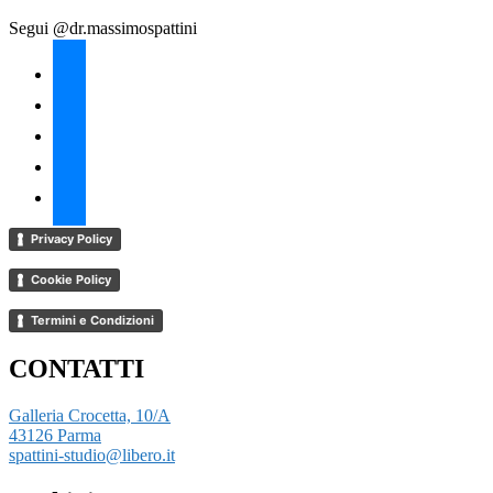
Segui @dr.massimospattini
facebook
twitter
instagram
linkedin
youtube
Privacy Policy
Cookie Policy
Termini e Condizioni
CONTATTI
Galleria Crocetta, 10/A
43126 Parma
spattini-studio@libero.it