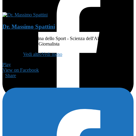
Dr. Massimo Spattini
MEDICO - Medicina dello Sport - Scienza dell'Alimentazione e
Dietetica - Atleta - Giornalista
👨🏻‍🏫
...
Vedi altro
Vedi meno
Play
View on Facebook
·
Share
175