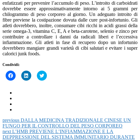
enfatizzati per prevenire l’accumulo di peso. L’introito di carboidrati
dovrebbe essere approssimativamente intorno ai 5 grammi per
chilogrammo di peso corporeo al giorno. Un adeguato introito di
fibre previene la costipazione dovuta dalle cure post-infortunio. Gli
atleti dovrebbero, inoltre, consumare cibi ricchi in acidi grassi della
serie omega-3, vitamina C, E, A e beta-carotene, selenio e zinco per
contribuire a controllare i danni da radicali liberi e l’eccessiva
infiammazione. Gli atleti in fase di recupero dopo un infortunio
dovrebbero mangiare grandi varietà di cibi salutari e evitare i super
calorici junk foods.
Condividi:
Fai
Fai
Click
clic
clic
to
per
qui
share
condividere
per
on
su
condividere
Twitter
Facebook
su
(Si
(Si
LinkedIn
apre
apre
(Si
in
in
apre
una
una
in
nuova
nuova
una
finestra)
finestra)
nuova
previous
DALLA MEDICINA TRADIZIONALE CINESE UN
finestra)
FUNGO PER IL CONTROLLO DEL PESO CORPOREO
next
L’HMB PREVIENE L’INFIAMMAZIONE E LA
DEPPRESSIONE DEL SISTEMA IMMUNITARIO DURANTE