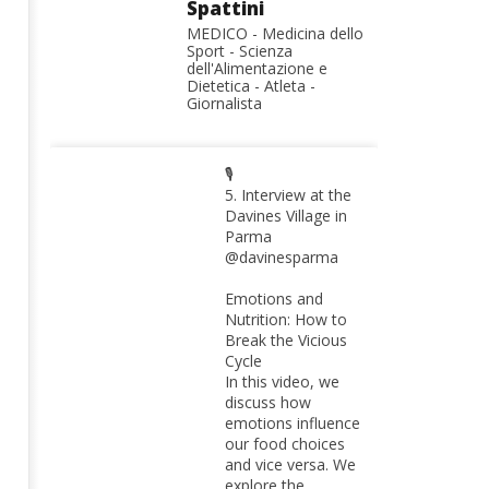
Spattini
MEDICO - Medicina dello
Sport - Scienza
dell'Alimentazione e
Dietetica - Atleta -
Giornalista
🎙️
5. Interview at the
Davines Village in
Parma
@davinesparma
Emotions and
Nutrition: How to
Break the Vicious
Cycle
In this video, we
discuss how
emotions influence
our food choices
and vice versa. We
explore the