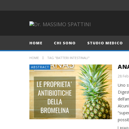
HOME
CHI SONO
STUDIO MEDICO
HOME
TAG "BATTERI INTESTINALI"
ANA
ABSTRACT
28 Feb
Uno s
Diges
dell’a
Alcuni
“super
possib
READ