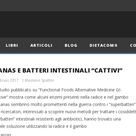
LIBRI
ARTICOLI
BLOG
DIETACOM®
CO
NAS E BATTERI INTESTINALI “CATTIVI”
braio 2017
Massimo Spattini
tudio pubblicato su “Functional Foods Alternative Medicine GI-
tive” mostra come alcuni enzimi presenti nella radice e nel gambo
nanas sembrino molto promettenti nella guerra contro i “superbatteri”
 ricercatori, interessati a scoprire nuovi metodi per trattare i cosiddett
batteri” intestinali resistenti agli antibiotici, hanno trovato una
ile soluzione utilizzando la radice e il gambo
 MORE