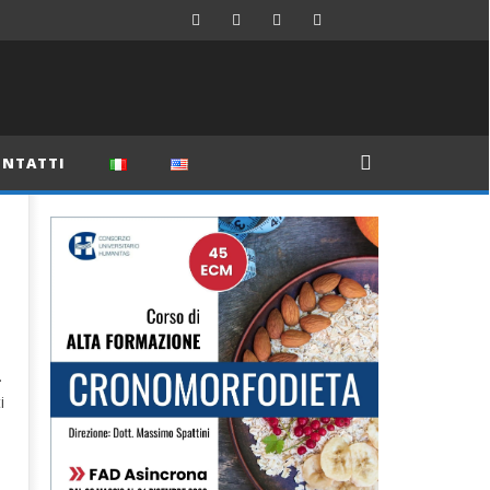
NTATTI
.
i