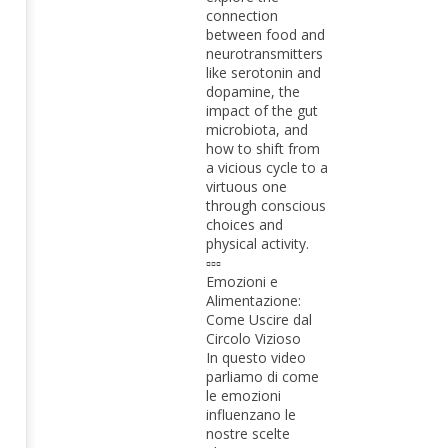
connection
between food and
neurotransmitters
like serotonin and
dopamine, the
impact of the gut
microbiota, and
how to shift from
a vicious cycle to a
virtuous one
through conscious
choices and
physical activity.
▫️▫️▫️
Emozioni e
Alimentazione:
Come Uscire dal
Circolo Vizioso
In questo video
parliamo di come
le emozioni
influenzano le
nostre scelte