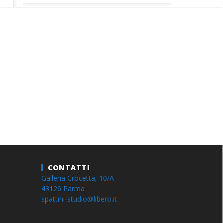
CONTATTI
Galleria Crocetta, 10/A
43126 Parma
spattini-studio@libero.it