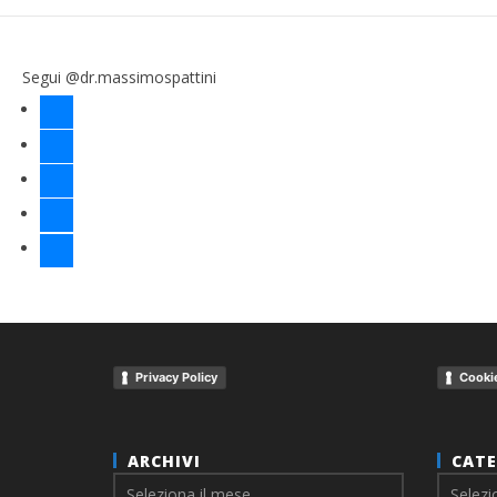
Segui @dr.massimospattini
facebook
twitter
instagram
linkedin
youtube
Privacy Policy
Cookie
ARCHIVI
CATE
Archivi