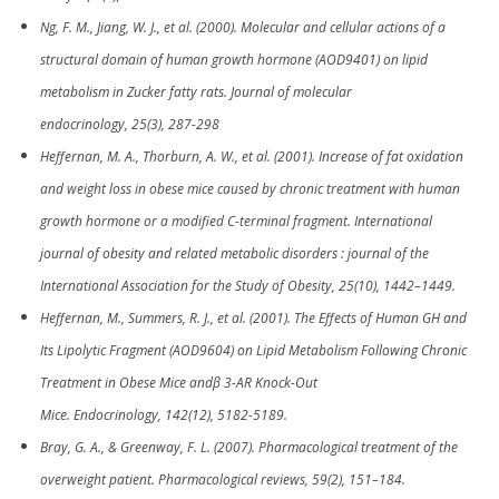
Ng, F. M., Jiang, W. J., et al. (2000). Molecular and cellular actions of a
structural domain of human growth hormone (AOD9401) on lipid
metabolism in Zucker fatty rats. Journal of molecular
endocrinology, 25(3), 287-298
Heffernan, M. A., Thorburn, A. W., et al. (2001). Increase of fat oxidation
and weight loss in obese mice caused by chronic treatment with human
growth hormone or a modified C-terminal fragment. International
journal of obesity and related metabolic disorders : journal of the
International Association for the Study of Obesity, 25(10), 1442–1449.
Heffernan, M., Summers, R. J., et al. (2001). The Effects of Human GH and
Its Lipolytic Fragment (AOD9604) on Lipid Metabolism Following Chronic
Treatment in Obese Mice andβ 3-AR Knock-Out
Mice. Endocrinology, 142(12), 5182-5189.
Bray, G. A., & Greenway, F. L. (2007). Pharmacological treatment of the
overweight patient. Pharmacological reviews, 59(2), 151–184.