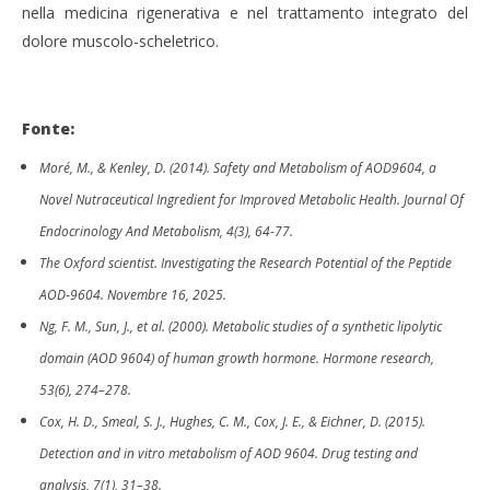
nella medicina rigenerativa e nel trattamento integrato del
dolore muscolo-scheletrico.
Fonte:
Moré, M., & Kenley, D. (2014). Safety and Metabolism of AOD9604, a
Novel Nutraceutical Ingredient for Improved Metabolic Health. Journal Of
Endocrinology And Metabolism, 4(3), 64-77.
The Oxford scientist. Investigating the Research Potential of the Peptide
AOD‑9604. Novembre 16, 2025.
Ng, F. M., Sun, J., et al. (2000). Metabolic studies of a synthetic lipolytic
domain (AOD 9604) of human growth hormone. Hormone research,
53(6), 274–278.
Cox, H. D., Smeal, S. J., Hughes, C. M., Cox, J. E., & Eichner, D. (2015).
Detection and in vitro metabolism of AOD 9604. Drug testing and
analysis, 7(1), 31–38.