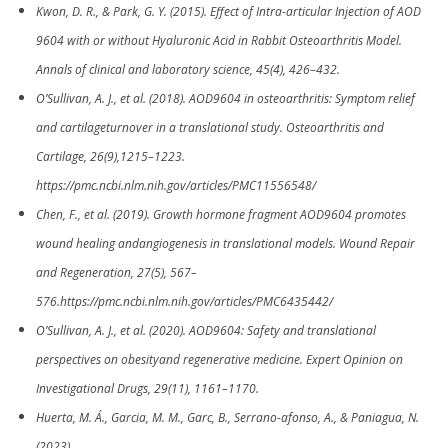
Kwon, D. R., & Park, G. Y. (2015). Effect of Intra-articular Injection of AOD
9604 with or without Hyaluronic Acid in Rabbit Osteoarthritis Model.
Annals of clinical and laboratory science, 45(4), 426–432.
O’Sullivan, A. J., et al. (2018). AOD9604 in osteoarthritis: Symptom relief
and cartilageturnover in a translational study. Osteoarthritis and
Cartilage, 26(9),1215–1223.
https://pmc.ncbi.nlm.nih.gov/articles/PMC11556548/
Chen, F., et al. (2019). Growth hormone fragment AOD9604 promotes
wound healing andangiogenesis in translational models. Wound Repair
and Regeneration, 27(5), 567–
576.https://pmc.ncbi.nlm.nih.gov/articles/PMC6435442/
O’Sullivan, A. J., et al. (2020). AOD9604: Safety and translational
perspectives on obesityand regenerative medicine. Expert Opinion on
Investigational Drugs, 29(11), 1161–1170.
Huerta, M. Á., Garcia, M. M., Garc, B., Serrano-afonso, A., & Paniagua, N.
(2023).