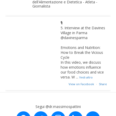
dell'Alimentazione e Dietetica - Atleta -
Giornalista
🎙️
5. Interview at the Davines
Village in Parma
@davinesparma
Emotions and Nutrition:
How to Break the Vicious
Cycle
In this video, we discuss
how emotions influence
our food choices and vice
versa. W
...
Vedi altro
View on Facebook
·
Share
Segui @dr.massimospattini
facebook
twitter
instagram
linkedin
youtube