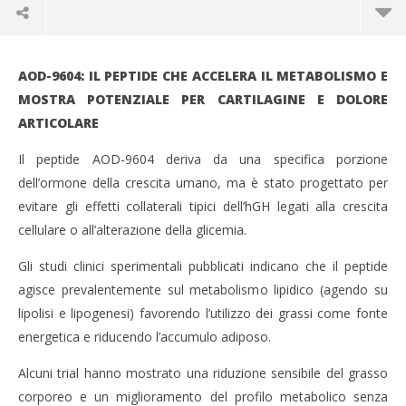
AOD-9604: IL PEPTIDE CHE ACCELERA IL METABOLISMO E
MOSTRA POTENZIALE PER CARTILAGINE E DOLORE
ARTICOLARE
Il peptide AOD-9604 deriva da una specifica porzione
dell’ormone della crescita umano, ma è stato progettato per
evitare gli effetti collaterali tipici dell’hGH legati alla crescita
cellulare o all’alterazione della glicemia.
Gli studi clinici sperimentali pubblicati indicano che il peptide
NOW VIEWING
agisce prevalentemente sul metabolismo lipidico (agendo su
lipolisi e lipogenesi) favorendo l’utilizzo dei grassi come fonte
AOD-9604: IL PEPTIDE CHE ACCELERA IL
CA
energetica e riducendo l’accumulo adiposo.
METABOLISMO
RE
24
24
Alcuni trial hanno mostrato una riduzione sensibile del grasso
Maggio
Mag
2026
202
corporeo e un miglioramento del profilo metabolico senza