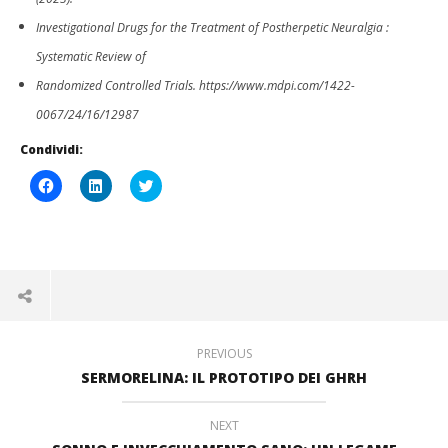
Investigational Drugs for the Treatment of Postherpetic Neuralgia :
Systematic Review of
Randomized Controlled Trials.
https://www.mdpi.com/1422-
0067/24/16/12987
Condividi:
Fai
Fai
Click
clic
clic
to
per
qui
share
condividere
per
on
su
condividere
Twitter
Facebook
su
(Si
(Si
LinkedIn
apre
apre
(Si
in
in
apre
una
una
in
nuova
nuova
una
finestra)
finestra)
nuova
finestra)
PREVIOUS
SERMORELINA: IL PROTOTIPO DEI GHRH
NEXT