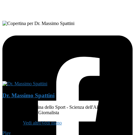
FOLLOW ON FACEBOOK
Dr. Massimo Spattini
MEDICO - Medicina dello Sport - Scienza dell'Alimentazione e
Dietetica - Atleta - Giornalista
👨🏻‍🏫
...
Vedi altro
Vedi meno
Play