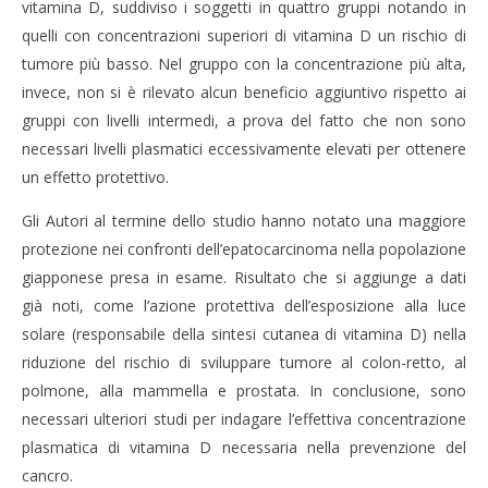
vitamina D, suddiviso i soggetti in quattro gruppi notando in
2020
202
Massimo
M
quelli con concentrazioni superiori di vitamina D un rischio di
Spattini
Spat
tumore più basso. Nel gruppo con la concentrazione più alta,
invece, non si è rilevato alcun beneficio aggiuntivo rispetto ai
gruppi con livelli intermedi, a prova del fatto che non sono
necessari livelli plasmatici eccessivamente elevati per ottenere
un effetto protettivo.
Gli Autori al termine dello studio hanno notato una maggiore
protezione nei confronti dell’epatocarcinoma nella popolazione
giapponese presa in esame. Risultato che si aggiunge a dati
già noti, come l’azione protettiva dell’esposizione alla luce
solare (responsabile della sintesi cutanea di vitamina D) nella
riduzione del rischio di sviluppare tumore al colon-retto, al
polmone, alla mammella e prostata. In conclusione, sono
necessari ulteriori studi per indagare l’effettiva concentrazione
plasmatica di vitamina D necessaria nella prevenzione del
cancro.