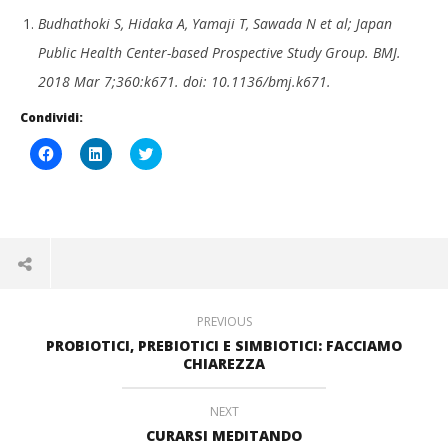
Budhathoki S, Hidaka A, Yamaji T, Sawada N et al; Japan
Public Health Center-based Prospective Study Group. BMJ.
2018 Mar 7;360:k671. doi: 10.1136/bmj.k671.
Condividi:
Fai
Fai
Click
clic
clic
to
per
qui
share
condividere
per
on
su
condividere
Twitter
Facebook
su
(Si
(Si
LinkedIn
apre
apre
(Si
in
in
apre
una
una
in
nuova
nuova
una
finestra)
finestra)
nuova
finestra)
PREVIOUS
PROBIOTICI, PREBIOTICI E SIMBIOTICI: FACCIAMO
CHIAREZZA
NEXT
CURARSI MEDITANDO