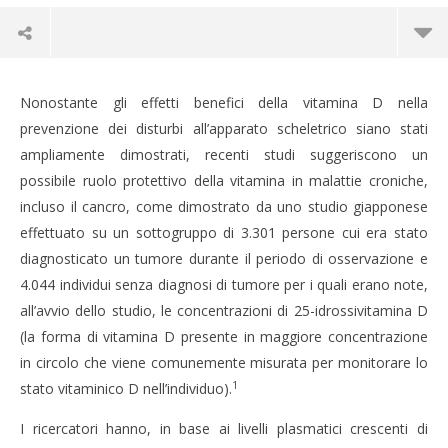
Nonostante gli effetti benefici della vitamina D nella
prevenzione dei disturbi all’apparato scheletrico siano stati
ampliamente dimostrati, recenti studi suggeriscono un
possibile ruolo protettivo della vitamina in malattie croniche,
incluso il cancro, come dimostrato da uno studio giapponese
effettuato su un sottogruppo di 3.301 persone cui era stato
diagnosticato un tumore durante il periodo di osservazione e
4.044 individui senza diagnosi di tumore per i quali erano note,
all’avvio dello studio, le concentrazioni di 25-idrossivitamina D
NOW VIEWING
(la forma di vitamina D presente in maggiore concentrazione
in circolo che viene comunemente misurata per monitorare lo
VITAMINA D E PREVENZIONE VERSO LE PATOLOGIE
CA
1
stato vitaminico D nell’individuo).
TUMORALI
RE
20
20
I ricercatori hanno, in base ai livelli plasmatici crescenti di
Maggio
Mag