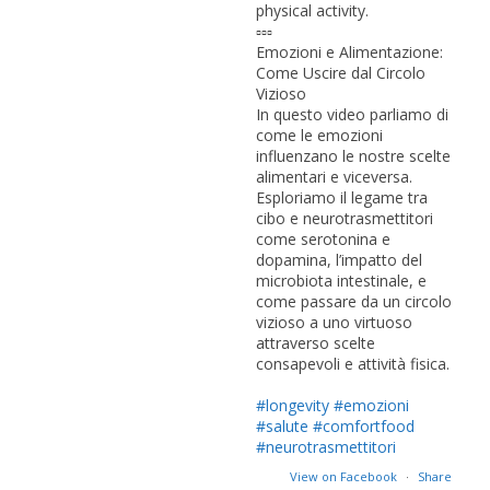
physical activity.
▫️▫️▫️
Emozioni e Alimentazione:
Come Uscire dal Circolo
Vizioso
In questo video parliamo di
come le emozioni
influenzano le nostre scelte
alimentari e viceversa.
Esploriamo il legame tra
cibo e neurotrasmettitori
come serotonina e
dopamina, l’impatto del
microbiota intestinale, e
come passare da un circolo
vizioso a uno virtuoso
attraverso scelte
consapevoli e attività fisica.
#longevity
#emozioni
#salute
#comfortfood
#neurotrasmettitori
View on Facebook
·
Share