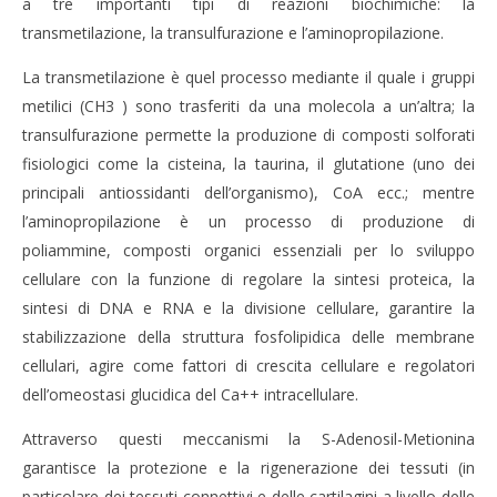
a tre importanti tipi di reazioni biochimiche: la
2
2
transmetilazione, la transulfurazione e l’aminopropilazione.
Novembre
No
2021
202
Massimo
M
La transmetilazione è quel processo mediante il quale i gruppi
Spattini
Spat
metilici (CH3 ) sono trasferiti da una molecola a un’altra; la
transulfurazione permette la produzione di composti solforati
fisiologici come la cisteina, la taurina, il glutatione (uno dei
principali antiossidanti dell’organismo), CoA ecc.; mentre
l’aminopropilazione è un processo di produzione di
poliammine, composti organici essenziali per lo sviluppo
cellulare con la funzione di regolare la sintesi proteica, la
sintesi di DNA e RNA e la divisione cellulare, garantire la
stabilizzazione della struttura fosfolipidica delle membrane
cellulari, agire come fattori di crescita cellulare e regolatori
dell’omeostasi glucidica del Ca++ intracellulare.
Attraverso questi meccanismi la S-Adenosil-Metionina
garantisce la protezione e la rigenerazione dei tessuti (in
particolare dei tessuti connettivi e delle cartilagini a livello delle