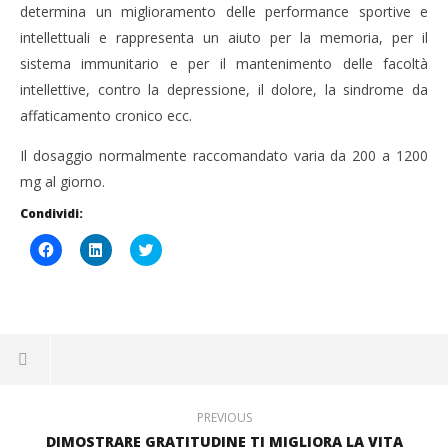
determina un miglioramento delle performance sportive e
intellettuali e rappresenta un aiuto per la memoria, per il
sistema immunitario e per il mantenimento delle facoltà
intellettive, contro la depressione, il dolore, la sindrome da
affaticamento cronico ecc.
Il dosaggio normalmente raccomandato varia da 200 a 1200
mg al giorno.
Condividi:
Fai
Fai
Click
clic
clic
to
per
qui
share
condividere
per
on
su
condividere
Twitter
Facebook
su
(Si
(Si
LinkedIn
apre
apre
(Si
in
in
apre
una
una
in
nuova
nuova
una
finestra)
finestra)
nuova
finestra)
PREVIOUS
DIMOSTRARE GRATITUDINE TI MIGLIORA LA VITA