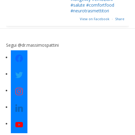
#salute
#comfortfood
#neurotrasmettitori
View on Facebook
·
Share
Segui @dr.massimospattini
facebook
twitter
instagram
linkedin
youtube