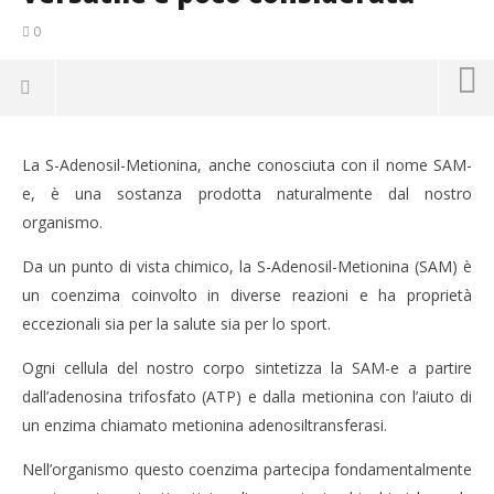
0
La S-Adenosil-Metionina, anche conosciuta con il nome SAM-
e, è una sostanza prodotta naturalmente dal nostro
organismo.
Da un punto di vista chimico, la S-Adenosil-Metionina (SAM) è
un coenzima coinvolto in diverse reazioni e ha proprietà
eccezionali sia per la salute sia per lo sport.
Ogni cellula del nostro corpo sintetizza la SAM-e a partire
dall’adenosina trifosfato (ATP) e dalla metionina con l’aiuto di
NOW VIEWING
un enzima chiamato metionina adenosiltransferasi.
SAM-e (S-ADENOSIL-METIONINA) una molecola
CA
Nell’organismo questo coenzima partecipa fondamentalmente
versatile e poco considerata
RE