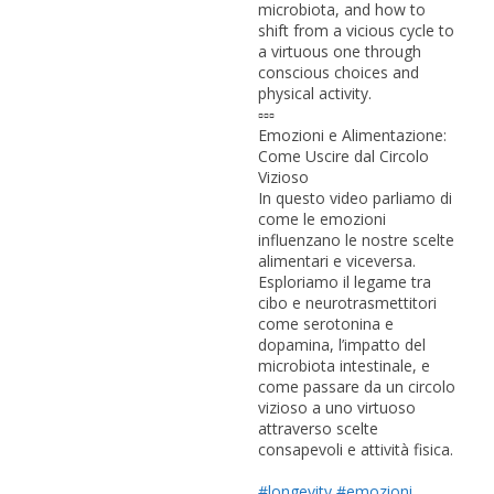
microbiota, and how to
shift from a vicious cycle to
a virtuous one through
conscious choices and
physical activity.
▫️▫️▫️
Emozioni e Alimentazione:
Come Uscire dal Circolo
Vizioso
In questo video parliamo di
come le emozioni
influenzano le nostre scelte
alimentari e viceversa.
Esploriamo il legame tra
cibo e neurotrasmettitori
come serotonina e
dopamina, l’impatto del
microbiota intestinale, e
come passare da un circolo
vizioso a uno virtuoso
attraverso scelte
consapevoli e attività fisica.
#longevity
#emozioni