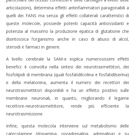
articolazioni), determina effetti antinfiammatori paragonabili a
quelli dei FANS ma senza gli effetti collaterali caratteristici di
queste molecole, possiede potenti capacità antiossidanti e
potenzia al massimo la produzione epatica di glutatione che
disintossica l’organismo anche in caso di abuso di alcol,
steroidi e farmaci in genere.
A livello cerebrale la SAM-e esplica numerosissimi effetti
benefici: è coinvolta nella sintesi dei neurotrasmettitori, dei
fosfolipidi di membrana (quali fosfatidilcolina e fosfatidilserina)
e della melatonina, aumenta il numero dei recettori dei
neurotrasmettitori disponibili e ha un effetto positivo sulle
membrane neuronali, in quanto, migliorando il legame
recettore-neurotrasmettitore, rende più efficiente la
neurotrasmissione.
Infine, questa molecola interviene sul metabolismo delle
catecolamine (dopamina, noradrenalina, adrenalina) e su