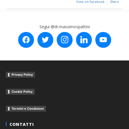
View on Facebook
·
Share
Segui @dr.massimospattini
facebook
twitter
instagram
linkedin
youtube
Privacy Policy
Cookie Policy
Termini e Condizioni
CONTATTI