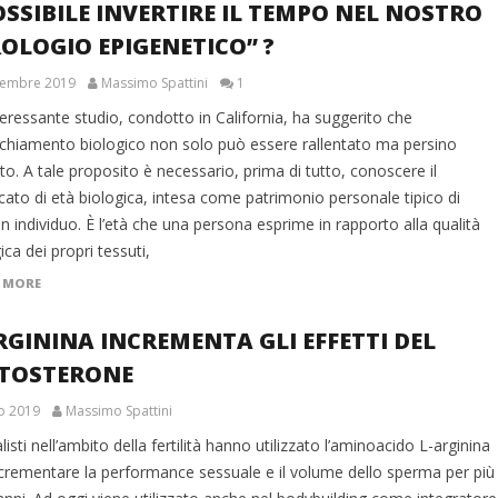
OSSIBILE INVERTIRE IL TEMPO NEL NOSTRO
OLOGIO EPIGENETICO” ?
tembre 2019
Massimo Spattini
1
eressante studio, condotto in California, ha suggerito che
ecchiamento biologico non solo può essere rallentato ma persino
ito. A tale proposito è necessario, prima di tutto, conoscere il
icato di età biologica, intesa come patrimonio personale tipico di
n individuo. È l’età che una persona esprime in rapporto alla qualità
ica dei propri tessuti,
 MORE
RGININA INCREMENTA GLI EFFETTI DEL
STOSTERONE
io 2019
Massimo Spattini
listi nell’ambito della fertilità hanno utilizzato l’aminoacido L-arginina
ncrementare la performance sessuale e il volume dello sperma per più