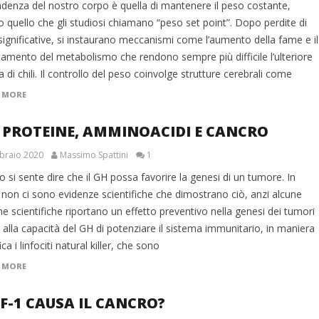
ndenza del nostro corpo è quella di mantenere il peso costante,
 quello che gli studiosi chiamano “peso set point”. Dopo perdite di
ignificative, si instaurano meccanismi come l’aumento della fame e il
tamento del metabolismo che rendono sempre più difficile l’ulteriore
a di chili. Il controllo del peso coinvolge strutture cerebrali come
 MORE
 PROTEINE, AMMINOACIDI E CANCRO
braio 2020
Massimo Spattini
1
 si sente dire che il GH possa favorire la genesi di un tumore. In
 non ci sono evidenze scientifiche che dimostrano ciò, anzi alcune
he scientifiche riportano un effetto preventivo nella genesi dei tumori
 alla capacità del GH di potenziare il sistema immunitario, in maniera
ica i linfociti natural killer, che sono
 MORE
GF-1 CAUSA IL CANCRO?