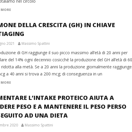
potalamo nel circolo
 MORE
ONE DELLA CRESCITA (GH) IN CHIAVE
TIAGING
gno 2021
Massimo Spattini
duzione di GH raggiunge il suo picco massimo all’età di 20 anni per
lare del 14% ogni decennio cosicché la produzione del GH all’età di 6
 ridotta alla metà. Se a 20 anni la produzione giornalmente raggiunge
cg a 40 anni si trova a 200 mcg; di conseguenza in un
 MORE
ENTARE L’INTAKE PROTEICO AIUTA A
DERE PESO E A MANTENERE IL PESO PERSO
SEGUITO AD UNA DIETA
embre 2020
Massimo Spattini