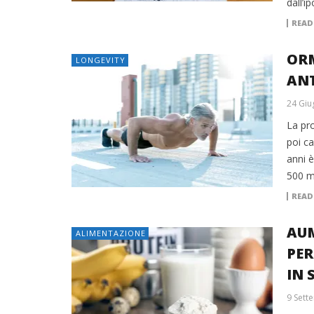
dall’i
READ
ORM
LONGEVITY
AN
24 Giu
La pro
poi ca
anni è
500 m
READ
AUM
ALIMENTAZIONE
PER
IN 
9 Sett