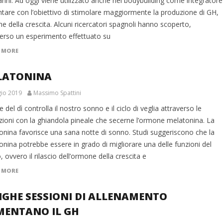
anni. Ad oggi viene utilizzato anche nel bodybuilding come integratore
ntare con l’obiettivo di stimolare maggiormente la produzione di GH,
 della crescita. Alcuni ricercatori spagnoli hanno scoperto,
verso un esperimento effettuato su
 MORE
LATONINA
io 2019
Massimo Spattini
e del dì controlla il nostro sonno e il ciclo di veglia attraverso le
azioni con la ghiandola pineale che secerne l’ormone melatonina. La
onina favorisce una sana notte di sonno. Studi suggeriscono che la
nina potrebbe essere in grado di migliorare una delle funzioni del
 ovvero il rilascio dell’ormone della crescita e
 MORE
GHE SESSIONI DI ALLENAMENTO
MENTANO IL GH