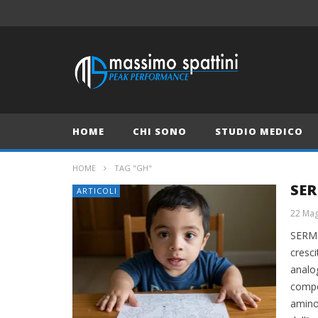
HOME
CHI SONO
STUDIO MEDICO
HOME
TAG "GH"
SER
ARTICOLI
22 Mag
SERMOR
cresci
analog
compos
amino