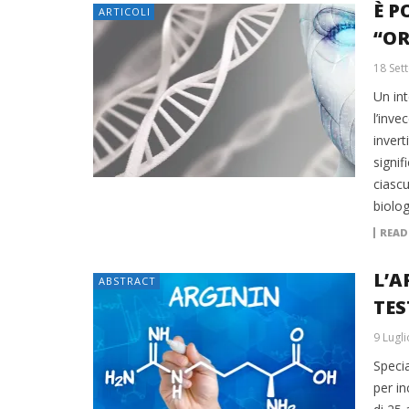
È P
ARTICOLI
“OR
18 Set
Un int
l’inv
invert
signif
ciascu
biolog
READ
L’A
ABSTRACT
TE
9 Lugl
Specia
per i