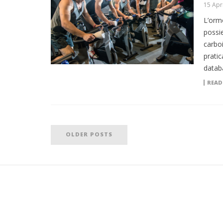
15 Apr
L’ormo
possi
carboi
pratic
datab
READ
OLDER POSTS