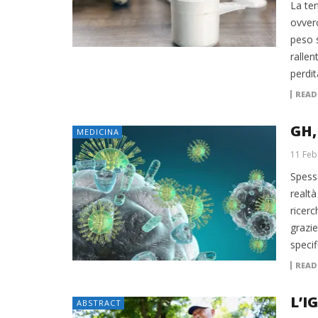
La te
ovvero
peso s
rallen
perdit
READ
GH,
MEDICINA
11 Feb
Spesso
realtà
ricerc
grazie
specif
READ
L’I
ABSTRACT