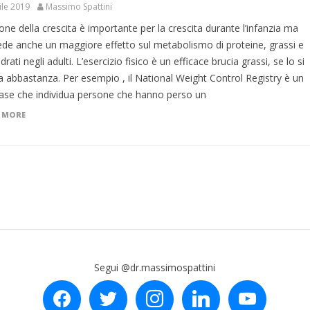
ile 2019
Massimo Spattini
ne della crescita è importante per la crescita durante l’infanzia ma
ede anche un maggiore effetto sul metabolismo di proteine, grassi e
drati negli adulti. L’esercizio fisico è un efficace brucia grassi, se lo si
a abbastanza. Per esempio , il National Weight Control Registry è un
ase che individua persone che hanno perso un
 MORE
Segui @dr.massimospattini
facebook
twitter
instagram
linkedin
youtube