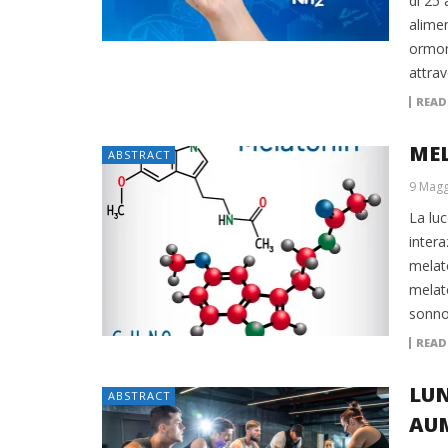
di 25 
alime
ormone
attra
READ
ME
ABSTRACT
9 Magg
La luc
inter
melat
melato
sonno,
READ
LUN
ABSTRACT
AU