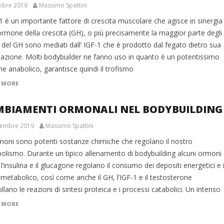
obre 2019
Massimo Spattini
1 è un importante fattore di crescita muscolare che agisce in sinergia
ormone della crescita (GH), o più precisamente la maggior parte degli
i del GH sono mediati dall’ IGF-1 che è prodotto dal fegato dietro sua
lazione. Molti bodybuilder ne fanno uso in quanto è un potentissimo
e anabolico, garantisce quindi il trofismo
 MORE
MBIAMENTI ORMONALI NEL BODYBUILDING
tembre 2019
Massimo Spattini
rmoni sono potenti sostanze chimiche che regolano il nostro
olismo. Durante un tipico allenamento di bodybuilding alcuni ormoni
’insulina e il glucagone regolano il consumo dei depositi energetici e i
metabolico, così come anche il GH, l’IGF-1 e il testosterone
llano le reazioni di sintesi proteica e i processi catabolici. Un intenso
 MORE