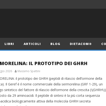
LIBRI
ARTICOLI
BLOG
DIETACOM®
CO
MORELINA: IL PROTOTIPO DEI GHRH
gio 2026
Massimo Spattini
ELINA: il prototipo dei GHRH (peptidi di rilascio dell’ormone della
ta). Il Geref è il nome commerciale della sermorelina (GRF 1-29), un
o sintetico del fattore di rilascio dell’ormone della crescita (\(GHRH\))
to da 29 aminoacidi. Il peptide di sintesi è la più corta sequenza
acidica biologicamente attiva della molecola GHRH secreta