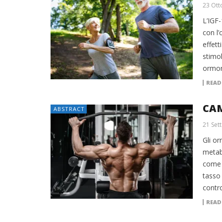
23 Ott
L’IGF-
con l’
effett
stimo
ormon
READ
CA
ABSTRACT
21 Set
Gli o
metab
come l
tasso 
contro
READ